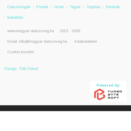
Dalszövegek
Pontok
Hírek
Tagok
Toplista
Kérések
Beküldés
www.magyar-dalszoveg.hu
2013 - 2026
Email:
info@magyar-dalszoveg.hu
Adatvédelem
Cookie kezelés
Design: Tóth Dávid
Powered by: