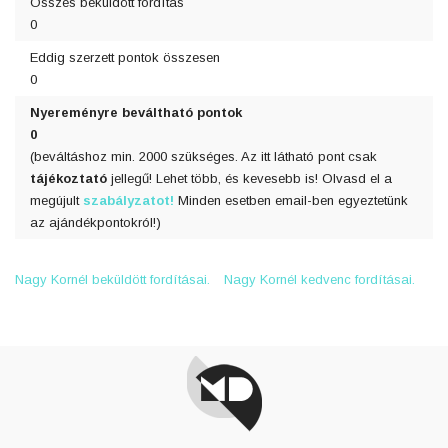
Összes beküldött fordítás
0
Eddig szerzett pontok összesen
0
Nyereményre beváltható pontok
0
(beváltáshoz min. 2000 szükséges. Az itt látható pont csak
tájékoztató
jellegű! Lehet több, és kevesebb is! Olvasd el a
megújult
szabályzatot!
Minden esetben email-ben egyeztetünk
az ajándékpontokról!)
Nagy Kornél beküldött fordításai.
Nagy Kornél kedvenc fordításai.