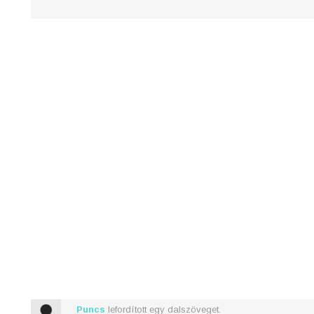
I used to live with ghosts
And all the perfect
Puncs
lefordított egy dalszöveget.