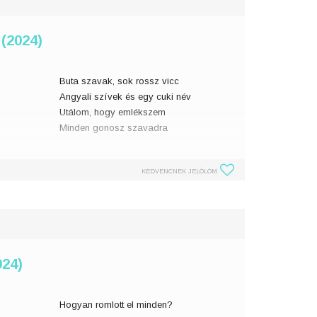
 (2024)
Buta szavak, sok rossz vicc
Angyali szívek és egy cuki név
Utálom, hogy emlékszem
Minden gonosz szavadra
Kihasználod a gyengeségemet
KEDVENCNEK JELÖLÖM
Érdekel ez téged egyáltalán?
Most itt ragadtam
024)
Hogyan romlott el minden?