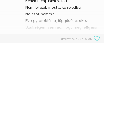
Kérlek menj, Isten veled!
Nem lehetek most a közeledben
Ne szólj semmit
Ez egy probléma, függőséget okoz
Szükségem van rád, hogy meghallgass
Baby, hallgass meg!
KEDVENCNEK JELÖLÖM
Vigyél a fellegekig