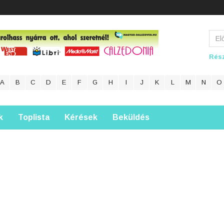
Rész
A
B
C
D
E
F
G
H
I
J
K
L
M
N
O
k
Toplista
Kérések
Beküldés