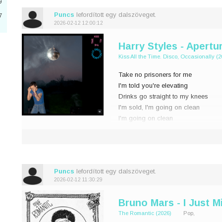
9
Puncs
lefordított egy dalszöveget.
7
3
2026-02-12 12:00:12
Harry Styles - Apertu
Kiss All the Time. Disco, Occasionally (2
Take no prisoners for me
4
I'm told you're elevating
Drinks go straight to my knees
n
I'm sold, I'm going on clean
8
I'm going on clean
I've no more tricks up my sleeve
0
Game called review the playe
3
Puncs
lefordított egy dalszöveget.
2026-02-12 11:30:29
Bruno Mars - I Just M
6
The Romantic (2026)
Pop,