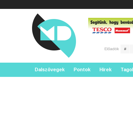
Előadók
#
Dalszövegek
Pontok
Hírek
Tago