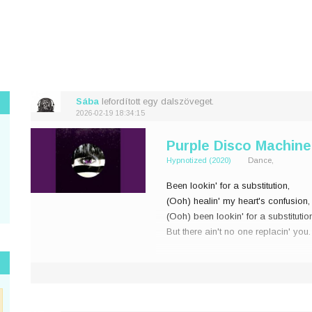
Sába
lefordított egy dalszöveget.
2026-02-19 18:34:15
Purple Disco Machine 
Hypnotized (2020)
Dance,
Been lookin' for a substitution,
(Ooh) healin' my heart's confusion,
(Ooh) been lookin' for a substitutio
But there ain't no one replacin' you.
Am I high or low? Am I bipolar?
Need another yo