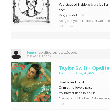
You stepped inside with a vibe I ain
j
seen
Yes, you did, ooh
0
So, girl, if you talk like you walk, 
talk to me
But look here
It would break my heart, break my h
break my heart
Puncs
lefordított egy dalszöveget.
2026-02-12 11:00:03
Taylor Swift - Opalite
The Life of a Showgirl (2025)
Pop,
I had a bad habit
Of missing lovers past
My brother used to call it
"Eating out of the trash," it's never
last
I thought my house was haunted