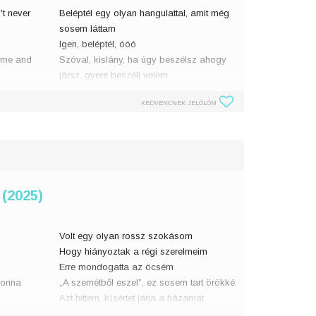
't never
Beléptél egy olyan hangulattal, amit még
sosem láttam
Igen, beléptél, óóó
come and
Szóval, kislány, ha úgy beszélsz ahogy
jársz, gyere beszélj velem
De nézz ide
KEDVENCNEK JELÖLÖM
eart,
Összetörné a szívem, �
 (2025)
Volt egy olyan rossz szokásom
Hogy hiányoztak a régi szerelmeim
Erre mondogatta az öcsém
 gonna
„A szemétből eszel”, ez sosem tart örökké
Azt hittem, kísértet járja a házamat
Egykor sz