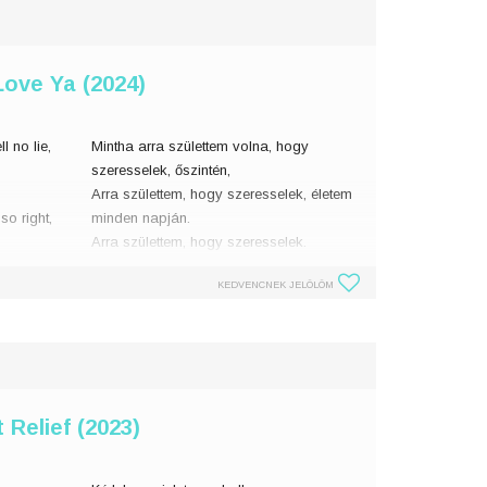
Love Ya (2024)
l no lie,
Mintha arra születtem volna, hogy
szeresselek, őszintén,
Arra születtem, hogy szeresselek, életem
so right,
minden napján.
Arra születtem, hogy szeresselek.
Amikor karjaim közt tartalak, az számomra
KEDVENCNEK JELÖLÖM
Relief (2023)