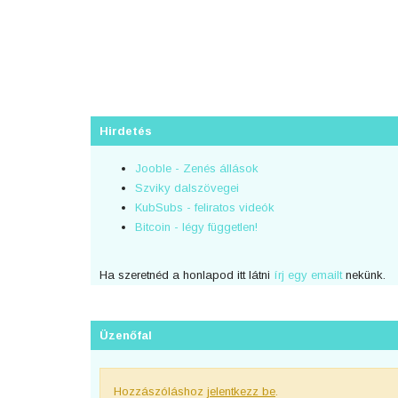
Hirdetés
Jooble - Zenés állások
Szviky dalszövegei
KubSubs - feliratos videók
Bitcoin - légy független!
Ha szeretnéd a honlapod itt látni
írj egy emailt
nekünk.
Üzenőfal
Hozzászóláshoz
jelentkezz be
.