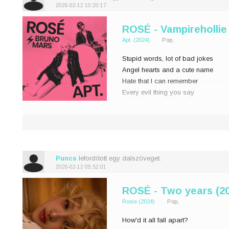
2026-02-12 10:20:17
ROSÉ - Vampirehollie
Apt. (2024)
Pop,
Stupid words, lot of bad jokes
Angel hearts and a cute name
Hate that I can remember
Every evil thing you say
Preying on my weakness
Do you even care?
Now I'm stuck with the feeling
Feels so
Puncs
lefordított egy dalszöveget.
2026-02-12 09:52:01
ROSÉ - Two years (2
Rosie (2024)
Pop,
How'd it all fall apart?