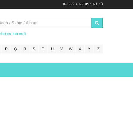
BELÉPÉS
/
REGISZTRÁCIÓ
letes kereső
P
Q
R
S
T
U
V
W
X
Y
Z