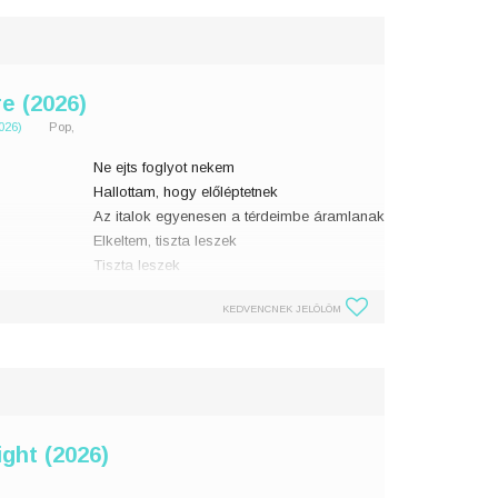
re (2026)
026)
Pop,
Ne ejts foglyot nekem
Hallottam, hogy előléptetnek
Az italok egyenesen a térdeimbe áramlanak
Elkeltem, tiszta leszek
Tiszta leszek
KEDVENCNEK JELÖLÖM
Nincs több trükk a tarsolyomban
A játék az úgynevez
ight (2026)