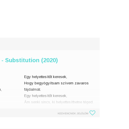
- Substitution (2020)
Egy helyettesítőt keresek,
Hogy begyógyítsam szívem zavaros
n,
fájdalmát.
Egy helyettesítőt keresek,
Ám senki sincs, ki helyettesíthetne téged.
KEDVENCNEK JELÖLÖM
Magasan vagyok vagy mélyen? Két ellent�