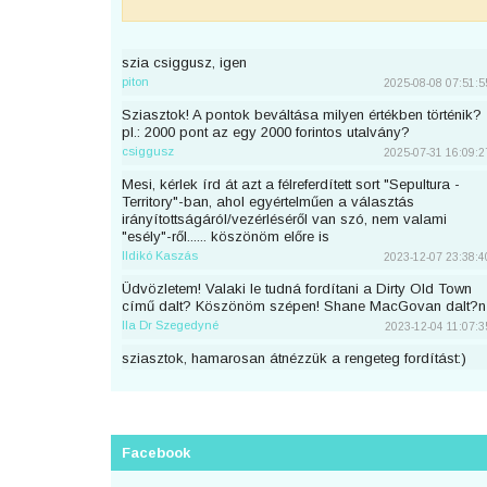
szia csiggusz, igen
piton
2025-08-08 07:51:5
Sziasztok! A pontok beváltása milyen értékben történik?
pl.: 2000 pont az egy 2000 forintos utalvány?
csiggusz
2025-07-31 16:09:2
Mesi, kérlek írd át azt a félreferdített sort "Sepultura -
Territory"-ban, ahol egyértelműen a választás
irányítottságáról/vezérléséről van szó, nem valami
"esély"-ről...... köszönöm előre is
Ildikó Kaszás
2023-12-07 23:38:4
Üdvözletem! Valaki le tudná fordítani a Dirty Old Town
című dalt? Köszönöm szépen! Shane MacGovan dalt?n
Ila Dr Szegedyné
2023-12-04 11:07:3
sziasztok, hamarosan átnézzük a rengeteg fordítást:)
piton
2023-11-25 23:46:5
Sziaszok! Az előbb beküldtem Dean Lewis Trust Me
Mate című dalát, de sajnos elfelejtettem bejelentkezni
előtte. Át lehetne még írni a nevemre? Köszi <3
Facebook
mezeskalacs
2023-11-02 19:52:4