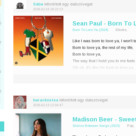
Sába
lefordított egy dalszöveget.
2026-02-19 18:22:13
Sean Paul - Born To 
5
Born To Love Ya (2024)
Electro,
Like I was born to love ya, I won't tel
7
Born to love ya, the rest of my life,
Born to love ya,
The way that I hold you to me feels 
Oh-oh, it's like I'm born to love ya.
0
Just
5
barackostea
lefordított egy dalszöveget.
2026-02-15 12:04:47
5
Madison Beer - Sweet 
Silence Between Songs (2023)
Pop,
1