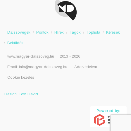
Dalszövegek
Pontok
Hírek
Tagok
Toplista
Kérések
Beküldés
www.magyar-dalszoveg.hu
2013 - 2026
Email:
info@magyar-dalszoveg.hu
Adatvédelem
Cookie kezelés
Design: Tóth Dávid
Powered by: