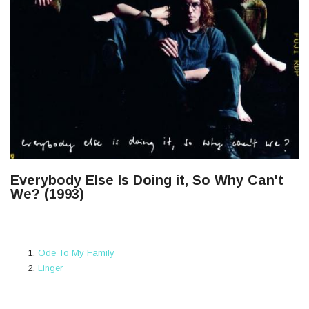
Everybody Else Is Doing it, So Why Can't
We? (1993)
Ode To My Family
Linger