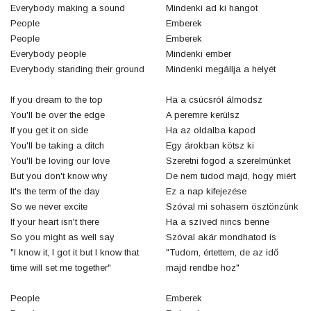
Everybody making a sound
Mindenki ad ki hangot
People
Emberek
People
Emberek
Everybody people
Mindenki ember
Everybody standing their ground
Mindenki megállja a helyét
If you dream to the top
Ha a csúcsról álmodsz
You'll be over the edge
A peremre kerülsz
If you get it on side
Ha az oldalba kapod
You'll be taking a ditch
Egy árokban kötsz ki
You'll be loving our love
Szeretni fogod a szerelmünket
But you don't know why
De nem tudod majd, hogy miért
It's the term of the day
Ez a nap kifejezése
So we never excite
Szóval mi sohasem ösztönzünk
If your heart isn't there
Ha a szíved nincs benne
So you might as well say
Szóval akár mondhatod is
"I know it, I got it but I know that
"Tudom, értettem, de az idő
time will set me together"
majd rendbe hoz"
People
Emberek