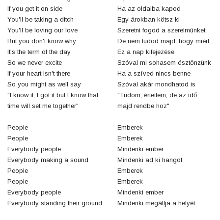
If you get it on side
Ha az oldalba kapod
You'll be taking a ditch
Egy árokban kötsz ki
You'll be loving our love
Szeretni fogod a szerelmünket
But you don't know why
De nem tudod majd, hogy miért
It's the term of the day
Ez a nap kifejezése
So we never excite
Szóval mi sohasem ösztönzünk
If your heart isn't there
Ha a szíved nincs benne
So you might as well say
Szóval akár mondhatod is
"I know it, I got it but I know that
"Tudom, értettem, de az idő
time will set me together"
majd rendbe hoz"
People
Emberek
People
Emberek
Everybody people
Mindenki ember
Everybody making a sound
Mindenki ad ki hangot
People
Emberek
People
Emberek
Everybody people
Mindenki ember
Everybody standing their ground
Mindenki megállja a helyét