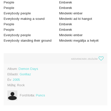
People
Emberek
People
Emberek
Everybody people
Mindenki ember
Everybody making a sound
Mindenki ad ki hangot
People
Emberek
People
Emberek
Everybody people
Mindenki ember
Everybody standing their ground
Mindenki megállja a helyét
KEDVENCNEK JELÖLÖM
Album:
Demon Days
Előadó:
Gorillaz
Év:
2005
Műfaj: Rock
Fordította:
Puncs