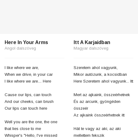
Here In Your Arms
Itt A Karjaidban
Angol dalszöveg
Magyar dalszöveg
I like where we are,
Szeretem ahol vagyunk,
When we drive, in your car
Mikor autózunk, a kocsidban
I like where we are.... Here
Here Szeretem ahol vagyunk... Itt
Cause our lips, can touch
Mert az ajkaink, összeérhetnek
And our cheeks, can brush
És az arcunk, gyöngéden
Our lips can touch here
összeér
Az ajkaink összeérhetnek itt
Well you are the one, the one
that lies close to me
Hát te vagy az aki, az aki
Whisper's "Hello, I've missed
mellettem fekszik