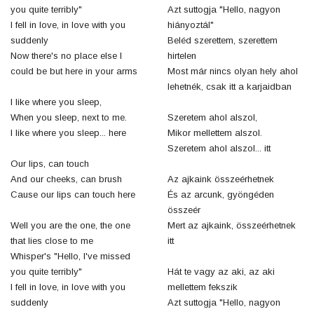
you quite terribly"
Azt suttogja "Hello, nagyon
I fell in love, in love with you
hiányoztál"
suddenly
Beléd szerettem, szerettem
Now there's no place else I
hirtelen
could be but here in your arms
Most már nincs olyan hely ahol
lehetnék, csak itt a karjaidban
I like where you sleep,
When you sleep, next to me.
Szeretem ahol alszol,
I like where you sleep... here
Mikor mellettem alszol.
Szeretem ahol alszol... itt
Our lips, can touch
And our cheeks, can brush
Az ajkaink összeérhetnek
Cause our lips can touch here
És az arcunk, gyöngéden
összeér
Well you are the one, the one
Mert az ajkaink, összeérhetnek
that lies close to me
itt
Whisper's "Hello, I've missed
you quite terribly"
Hát te vagy az aki, az aki
I fell in love, in love with you
mellettem fekszik
suddenly
Azt suttogja "Hello, nagyon