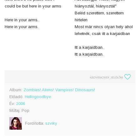
could be but here in your arms
hiányoztál, hiányoztál"
Beléd szerettem, szerettem
Here in your arms.
hirtelen
Here in your arms.
Most már nincs olyan hely ahol
lehetnék, csak itt a karjaidban
Itt a karjaidban.
Itt a karjaidban.
KEDVENCNEK JELÖLÖM
Album:
Zombies! Aliens! Vampires! Dinosaurs!
Előadó:
Hellogoodbye
Év:
2006
Műfaj: Pop
Fordította:
szviky