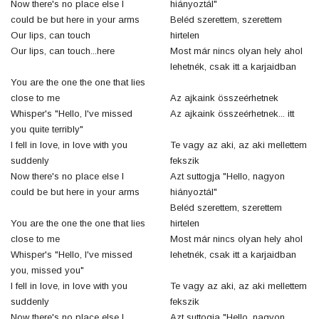
Now there's no place else I
hiányoztál"
could be but here in your arms
Beléd szerettem, szerettem
Our lips, can touch
hirtelen
Our lips, can touch...here
Most már nincs olyan hely ahol
lehetnék, csak itt a karjaidban
You are the one the one that lies
close to me
Az ajkaink összeérhetnek
Whisper's "Hello, I've missed
Az ajkaink összeérhetnek... itt
you quite terribly"
I fell in love, in love with you
Te vagy az aki, az aki mellettem
suddenly
fekszik
Now there's no place else I
Azt suttogja "Hello, nagyon
could be but here in your arms
hiányoztál"
Beléd szerettem, szerettem
You are the one the one that lies
hirtelen
close to me
Most már nincs olyan hely ahol
Whisper's "Hello, I've missed
lehetnék, csak itt a karjaidban
you, missed you"
I fell in love, in love with you
Te vagy az aki, az aki mellettem
suddenly
fekszik
Now there's no place else I
Azt suttogja "Hello, nagyon