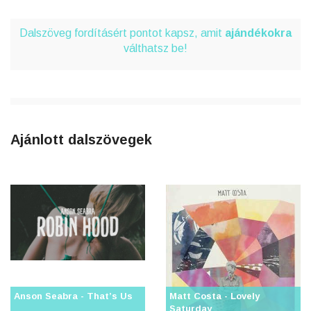
Dalszöveg fordításért pontot kapsz, amit
ajándékokra
válthatsz be!
Ajánlott dalszövegek
Anson Seabra - That’s Us
Matt Costa - Lovely
Saturday