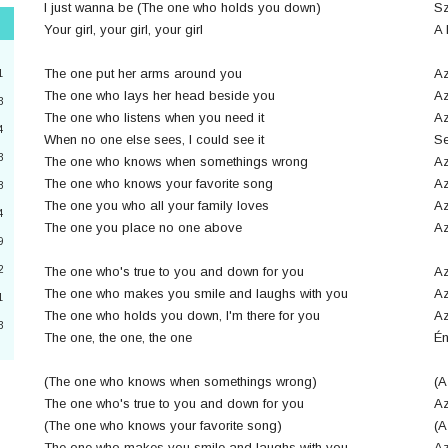
I just wanna be (The one who holds you down)
Sz
Your girl, your girl, your girl
A 
"
3
The one put her arms around you
Az
1
The one who lays her head beside you
Az
3
The one who listens when you need it
Az
4
2
When no one else sees, I could see it
Se
3
The one who knows when somethings wrong
Az
4
The one who knows your favorite song
Az
8
The one you who all your family loves
Az
a
4
The one you place no one above
Az
9
6
2
The one who's true to you and down for you
Az
0
The one who makes you smile and laughs with you
Az
1
The one who holds you down, I'm there for you
Az
3
The one, the one, the one
Én
3
(The one who knows when somethings wrong)
(A
The one who's true to you and down for you
Az
(The one who knows your favorite song)
(A
The one who makes you smile and laughs with you
Az