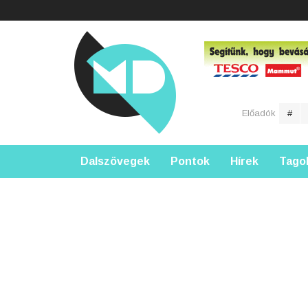
Előadók
#
Dalszövegek
Pontok
Hírek
Tago