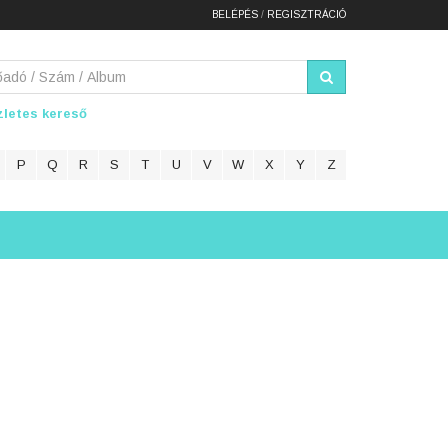
BELÉPÉS
/
REGISZTRÁCIÓ
letes kereső
P
Q
R
S
T
U
V
W
X
Y
Z