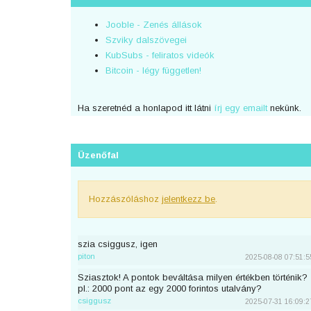
Jooble - Zenés állások
Szviky dalszövegei
KubSubs - feliratos videók
Bitcoin - légy független!
Ha szeretnéd a honlapod itt látni
írj egy emailt
nekünk.
Üzenőfal
Hozzászóláshoz
jelentkezz be
.
szia csiggusz, igen
piton
2025-08-08 07:51:5
Sziasztok! A pontok beváltása milyen értékben történik?
pl.: 2000 pont az egy 2000 forintos utalvány?
csiggusz
2025-07-31 16:09:2