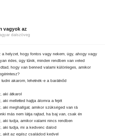
n vagyok az
agyar dalszöveg
 a helyzet, hogy fontos vagy nekem, úgy, ahogy vagy
yan édes, úgy tűnik, minden rendben van veled
dtad, hogy van benned valami különleges, amikor
gérintesz?
 tudni akarom, lehetnék-e a barátnőd
, aki átkarol
, aki melletted hajtja álomra a fejét
, aki meghallgat, amikor szükséged van rá
nki más nem látja rajtad, ha baj van, csak én
, aki tudja, amikor valami nincs rendben
, aki tudja, mi a kedvenc dalod
, akit az egész családod kedvel