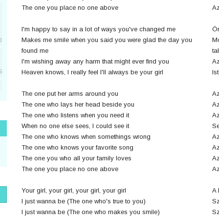
The one you place no one above
Az
I'm happy to say in a lot of ways you've changed me
Ör
Makes me smile when you said you were glad the day you
Mo
0
found me
ta
I'm wishing away any harm that might ever find you
Az
Heaven knows, I really feel I'll always be your girl
Is
5
The one put her arms around you
Az
5
The one who lays her head beside you
Az
The one who listens when you need it
Az
When no one else sees, I could see it
Se
1
The one who knows when somethings wrong
Az
The one who knows your favorite song
Az
The one you who all your family loves
Az
The one you place no one above
Az
1
Your girl, your girl, your girl, your girl
A 
I just wanna be (The one who's true to you)
Sz
I just wanna be (The one who makes you smile)
Sz
1