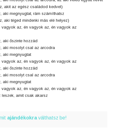
z, akit az egész családod kedvel)
, aki megnyugtat, rám számíthatsz
z, aki téged mindenki más elé helyez)
 vagyok az, én vagyok az, én vagyok az
, aki őszinte hozzád
, aki mosolyt csal az arcodra
, aki megnyugtat
 vagyok az, én vagyok az, én vagyok az
, aki őszinte hozzád
, aki mosolyt csal az arcodra
, aki megnyugtat
 vagyok az, én vagyok az, én vagyok az
 leszek, amit csak akarsz
amit
ajándékokra
válthatsz be!