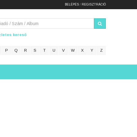
BELÉPÉS
/
REGISZTRÁCIÓ
letes kereső
P
Q
R
S
T
U
V
W
X
Y
Z