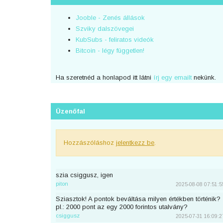
Jooble - Zenés állások
Szviky dalszövegei
KubSubs - feliratos videók
Bitcoin - légy független!
Ha szeretnéd a honlapod itt látni
írj egy emailt
nekünk.
Üzenőfal
Hozzászóláshoz
jelentkezz be
.
szia csiggusz, igen
piton
2025-08-08 07:51:5
Sziasztok! A pontok beváltása milyen értékben történik?
pl.: 2000 pont az egy 2000 forintos utalvány?
csiggusz
2025-07-31 16:09:2