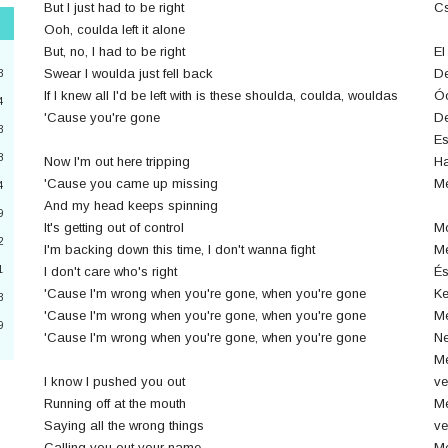
But I just had to be right
Cs
Ooh, coulda left it alone
"
But, no, I had to be right
El
3
Swear I woulda just fell back
De
3
If I knew all I'd be left with is these shoulda, coulda, wouldas
Óó
4
'Cause you're gone
De
3
2
Es
8
Now I'm out here tripping
Ha
4
'Cause you came up missing
Me
4
And my head keeps spinning
a
9
It's getting out of control
Mo
2
6
I'm backing down this time, I don't wanna fight
Me
1
I don't care who's right
És
0
'Cause I'm wrong when you're gone, when you're gone
Ke
3
'Cause I'm wrong when you're gone, when you're gone
Me
9
'Cause I'm wrong when you're gone, when you're gone
Ne
3
Me
I know I pushed you out
ve
Running off at the mouth
Me
Saying all the wrong things
ve
Calling you out your name
Me