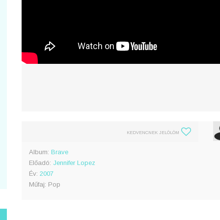
KEDVENCNEK JELÖLÖM
Album:
Brave
Előadó:
Jennifer Lopez
Év:
2007
Műfaj: Pop