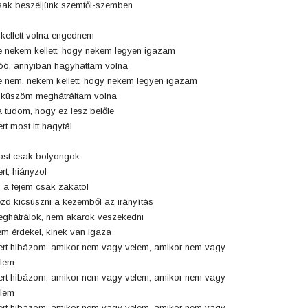
ak beszéljünk szemtől-szemben
 kellett volna engednem
 nekem kellett, hogy nekem legyen igazam
ó, annyiban hagyhattam volna
 nem, nekem kellett, hogy nekem legyen igazam
küszöm meghátráltam volna
 tudom, hogy ez lesz belőle
rt most itt hagytál
st csak bolyongok
rt, hiányzol
 a fejem csak zakatol
zd kicsúszni a kezemből az irányítás
ghátrálok, nem akarok veszekedni
m érdekel, kinek van igaza
rt hibázom, amikor nem vagy velem, amikor nem vagy
lem
rt hibázom, amikor nem vagy velem, amikor nem vagy
lem
rt hibázom, amikor nem vagy velem, amikor nem vagy