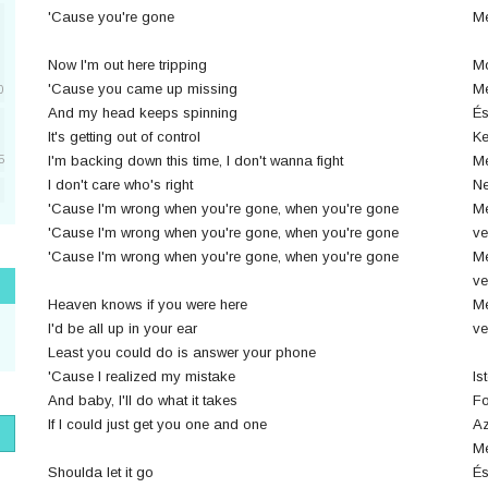
'Cause you're gone
Me
Now I'm out here tripping
Mo
'Cause you came up missing
Me
0
And my head keeps spinning
És
It's getting out of control
Ke
I'm backing down this time, I don't wanna fight
Me
5
I don't care who's right
Ne
'Cause I'm wrong when you're gone, when you're gone
Me
5
'Cause I'm wrong when you're gone, when you're gone
ve
'Cause I'm wrong when you're gone, when you're gone
Me
ve
1
Heaven knows if you were here
Me
I'd be all up in your ear
ve
Least you could do is answer your phone
'Cause I realized my mistake
Is
1
And baby, I'll do what it takes
Fo
If I could just get you one and one
Az
Me
Shoulda let it go
És
1