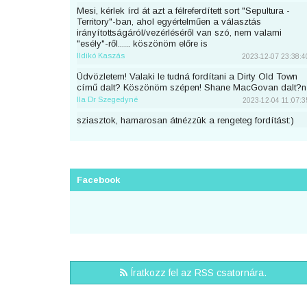
Mesi, kérlek írd át azt a félreferdített sort "Sepultura -
Territory"-ban, ahol egyértelműen a választás
irányítottságáról/vezérléséről van szó, nem valami
"esély"-ről...... köszönöm előre is
Ildikó Kaszás
2023-12-07 23:38:4
Üdvözletem! Valaki le tudná fordítani a Dirty Old Town
című dalt? Köszönöm szépen! Shane MacGovan dalt?n
Ila Dr Szegedyné
2023-12-04 11:07:3
sziasztok, hamarosan átnézzük a rengeteg fordítást:)
piton
2023-11-25 23:46:5
Sziaszok! Az előbb beküldtem Dean Lewis Trust Me
Mate című dalát, de sajnos elfelejtettem bejelentkezni
előtte. Át lehetne még írni a nevemre? Köszi <3
Facebook
mezeskalacs
2023-11-02 19:52:4
Sziasztok, én küldtem Adele Cry Your Heart Out című
számának a fordítását, de véletlen nem voltam
bejelentkezve. A nevemre lehetne írni? Köszi.
Puncs
2023-10-03 20:25:3
Sziasztok, én küldtem be most Taylor Swifttől a Great
Íratkozz fel az RSS csatornára.
War című számot, de véletlen nem voltam bejelentkezve.
A nevemre lehetne írni?
zsirafcica
2023-08-28 22:50:4