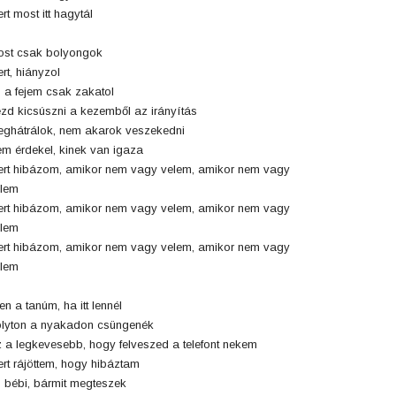
rt most itt hagytál
st csak bolyongok
rt, hiányzol
 a fejem csak zakatol
zd kicsúszni a kezemből az irányítás
ghátrálok, nem akarok veszekedni
m érdekel, kinek van igaza
rt hibázom, amikor nem vagy velem, amikor nem vagy
lem
rt hibázom, amikor nem vagy velem, amikor nem vagy
lem
rt hibázom, amikor nem vagy velem, amikor nem vagy
lem
ten a tanúm, ha itt lennél
lyton a nyakadon csüngenék
 a legkevesebb, hogy felveszed a telefont nekem
rt rájöttem, hogy hibáztam
 bébi, bármit megteszek