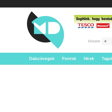
Előadók
#
Dalszövegek
Pontok
Hírek
Tago