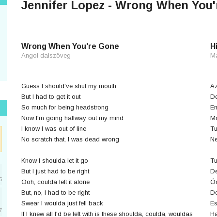
Jennifer Lopez - Wrong When You'
Wrong When You're Gone
H
Angol dalszöveg
M
Guess I should've shut my mouth
Az
But I had to get it out
De
So much for being headstrong
En
Now I'm going halfway out my mind
Mo
I know I was out of line
Tu
No scratch that, I was dead wrong
Ne
Know I shoulda let it go
Tu
But I just had to be right
De
5
Ooh, coulda left it alone
Óó
But, no, I had to be right
De
Swear I woulda just fell back
Es
7
If I knew all I'd be left with is these shoulda, coulda, wouldas
Ha