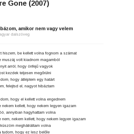
re Gone (2007)
ibázom, amikor nem vagy velem
agyar dalszöveg
t hiszem, be kellett volna fognom a számat
 muszáj volt kiadnom magamból
nyit arról, hogy önfejű vagyok
st kezdek teljesen megőrülni
dom, hogy átléptem egy határt
m, felejtsd el, nagyot hibáztam
dom, hogy el kellett volna engednem
 nekem kellett, hogy nekem legyen igazam
ó, annyiban hagyhattam volna
 nem, nekem kellett, hogy nekem legyen igazam
küszöm meghátráltam volna
 tudom, hogy ez lesz belőle