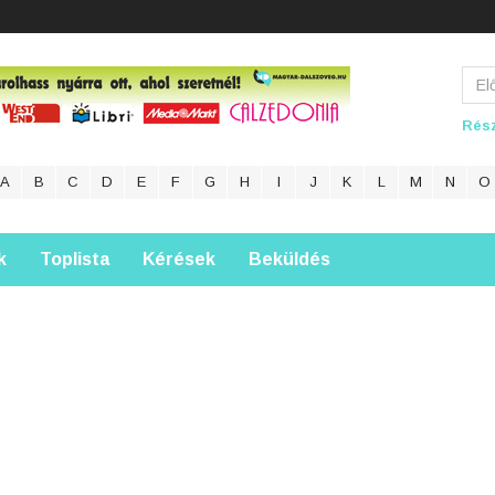
Rész
A
B
C
D
E
F
G
H
I
J
K
L
M
N
O
k
Toplista
Kérések
Beküldés