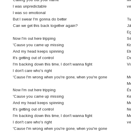
4
I was unpredictable
ve
I was so emotional
n
But I swear I'm gonna do better
Tu
8
Can we get this back together again?
Já
E
Now I'm out here tripping
Sé
0
'Cause you came up missing
Ki
And my head keeps spinning
El
3
It's getting out of control
De
I'm backing down this time, I don't wanna fight
Vi
I don't care who's right
'Cause I'm wrong when you're gone, when you're gone
Mo
6
Me
Now I'm out here tripping
És
j
'Cause you came up missing
Ke
And my head keeps spinning
Me
0
It's getting out of control
Ne
I'm backing down this time, I don't wanna fight
Me
I don't care who's right
ve
'Cause I'm wrong when you're gone, when you're gone