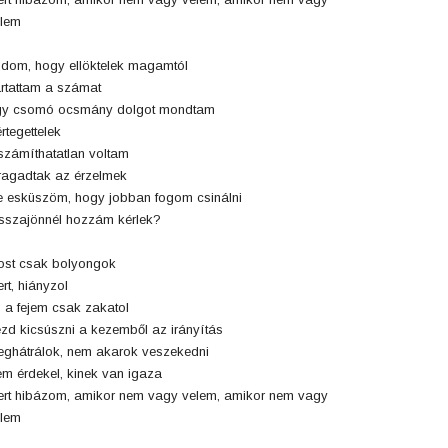
lem
dom, hogy ellöktelek magamtól
rtattam a számat
gy csomó ocsmány dolgot mondtam
rtegettelek
számíthatatlan voltam
ragadtak az érzelmek
 esküszöm, hogy jobban fogom csinálni
sszajönnél hozzám kérlek?
st csak bolyongok
rt, hiányzol
 a fejem csak zakatol
zd kicsúszni a kezemből az irányítás
ghátrálok, nem akarok veszekedni
m érdekel, kinek van igaza
rt hibázom, amikor nem vagy velem, amikor nem vagy
lem