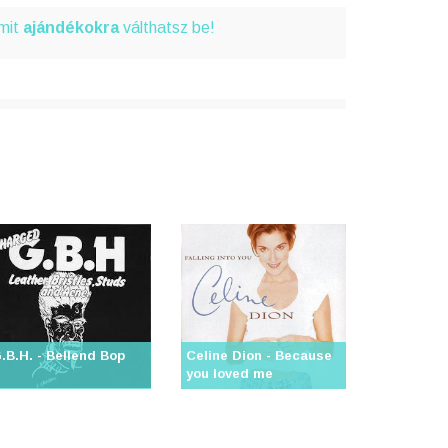
amit
ajándékokra
válthatsz be!
.B.H. - Bellend Bop
Celine Dion - Because
you loved me