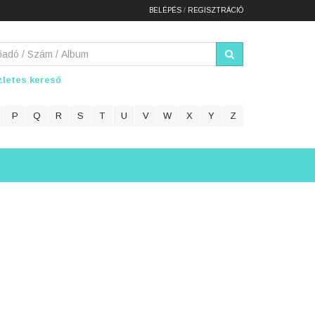
BELÉPÉS
/
REGISZTRÁCIÓ
letes kereső
P
Q
R
S
T
U
V
W
X
Y
Z