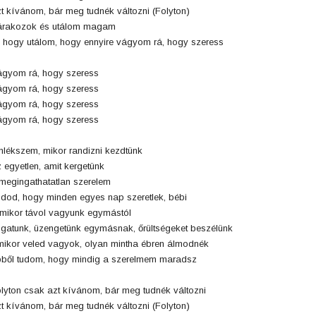
t kívánom, bár meg tudnék változni (Folyton)
árakozok és utálom magam
 hogy utálom, hogy ennyire vágyom rá, hogy szeress
gyom rá, hogy szeress
gyom rá, hogy szeress
gyom rá, hogy szeress
gyom rá, hogy szeress
lékszem, mikor randizni kezdtünk
 egyetlen, amit kergetünk
megingathatatlan szerelem
dod, hogy minden egyes nap szeretlek, bébi
mikor távol vagyunk egymástól
ogatunk, üzengetünk egymásnak, őrültségeket beszélünk
ikor veled vagyok, olyan mintha ébren álmodnék
ből tudom, hogy mindig a szerelmem maradsz
lyton csak azt kívánom, bár meg tudnék változni
t kívánom, bár meg tudnék változni (Folyton)