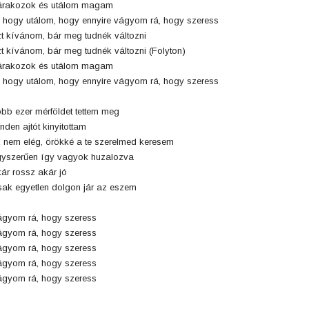
árakozok és utálom magam
 hogy utálom, hogy ennyire vágyom rá, hogy szeress
t kívánom, bár meg tudnék változni
t kívánom, bár meg tudnék változni (Folyton)
árakozok és utálom magam
 hogy utálom, hogy ennyire vágyom rá, hogy szeress
bb ezer mérföldet tettem meg
nden ajtót kinyitottam
 nem elég, örökké a te szerelmed keresem
yszerűen így vagyok huzalozva
ár rossz akár jó
ak egyetlen dolgon jár az eszem
gyom rá, hogy szeress
gyom rá, hogy szeress
gyom rá, hogy szeress
gyom rá, hogy szeress
gyom rá, hogy szeress