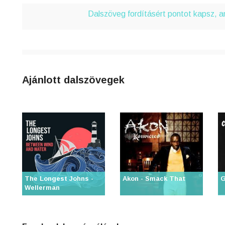
4
Dalszöveg fordításért pontot kapsz, 
n
8
0
Ajánlott dalszövegek
3
6
j
The Longest Johns -
Akon - Smack That
G
0
Wellerman