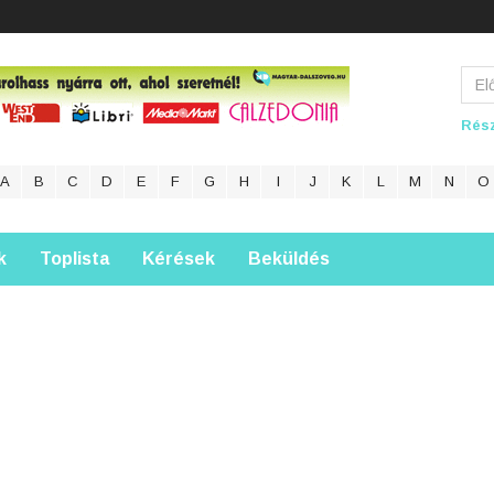
Rész
A
B
C
D
E
F
G
H
I
J
K
L
M
N
O
k
Toplista
Kérések
Beküldés