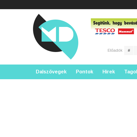
Előadók
#
Dalszövegek
Pontok
Hírek
Tago