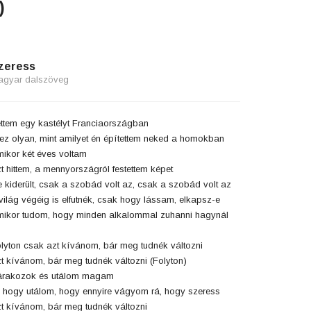
)
zeress
agyar dalszöveg
ttem egy kastélyt Franciaországban
ez olyan, mint amilyet én építettem neked a homokban
ikor két éves voltam
t hittem, a mennyországról festettem képet
 kiderült, csak a szobád volt az, csak a szobád volt az
világ végéig is elfutnék, csak hogy lássam, elkapsz-e
ikor tudom, hogy minden alkalommal zuhanni hagynál
lyton csak azt kívánom, bár meg tudnék változni
t kívánom, bár meg tudnék változni (Folyton)
árakozok és utálom magam
 hogy utálom, hogy ennyire vágyom rá, hogy szeress
t kívánom, bár meg tudnék változni