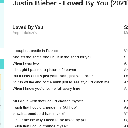
Justin Bieber - Loved By You (2021
Loved By You
S
Angol dalszöveg
M
I bought a castle in France
Ve
And it's the same one I built in the sand for you
S 
When I was two
Am
I thought I painted a picture of heaven
Az
But it turns out it's just your room, just your room
De
I'd run off the end of the earth just to see if you'd catch me
A 
When I know you'd let me fall every time
Am
All I do is wish that I could change myself
Fo
5
I wish that I could change my (All I do)
Az
Is wait around and hate myself
V
Oh, I hate the way I need to be loved by you
Ó,
7
I wish that I could change myself
Az