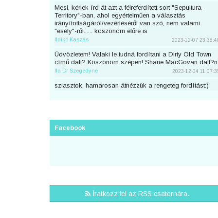
Mesi, kérlek írd át azt a félreferdített sort "Sepultura -
Territory"-ban, ahol egyértelműen a választás
irányítottságáról/vezérléséről van szó, nem valami
"esély"-ről...... köszönöm előre is
Ildikó Kaszás
2023-12-07 23:38:4
Üdvözletem! Valaki le tudná fordítani a Dirty Old Town
című dalt? Köszönöm szépen! Shane MacGovan dalt?n
Ila Dr Szegedyné
2023-12-04 11:07:3
sziasztok, hamarosan átnézzük a rengeteg fordítást:)
piton
2023-11-25 23:46:5
Sziaszok! Az előbb beküldtem Dean Lewis Trust Me
Mate című dalát, de sajnos elfelejtettem bejelentkezni
előtte. Át lehetne még írni a nevemre? Köszi <3
Facebook
mezeskalacs
2023-11-02 19:52:4
Sziasztok, én küldtem Adele Cry Your Heart Out című
számának a fordítását, de véletlen nem voltam
bejelentkezve. A nevemre lehetne írni? Köszi.
Puncs
2023-10-03 20:25:3
Sziasztok, én küldtem be most Taylor Swifttől a Great
Íratkozz fel az RSS csatornára.
War című számot, de véletlen nem voltam bejelentkezve.
A nevemre lehetne írni?
zsirafcica
2023-08-28 22:50:4