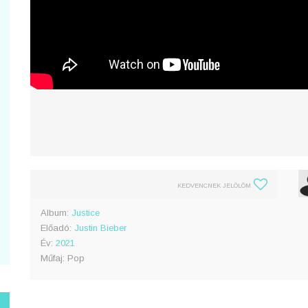
KEDVENCNEK JELÖLÖM
Album:
Justice
Előadó:
Justin Bieber
Év:
2021
Műfaj: Pop