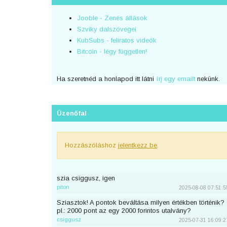
Jooble - Zenés állások
Szviky dalszövegei
KubSubs - feliratos videók
Bitcoin - légy független!
Ha szeretnéd a honlapod itt látni
írj egy emailt
nekünk.
Üzenőfal
Hozzászóláshoz
jelentkezz be
.
szia csiggusz, igen
piton
2025-08-08 07:51:5
Sziasztok! A pontok beváltása milyen értékben történik?
pl.: 2000 pont az egy 2000 forintos utalvány?
csiggusz
2025-07-31 16:09:2