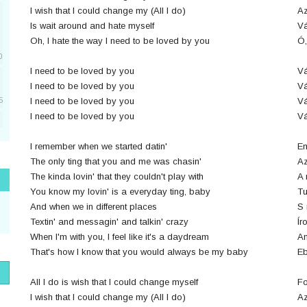
I wish that I could change my (All I do)
Az
Is wait around and hate myself
V
Oh, I hate the way I need to be loved by you
Ó,
0
I need to be loved by you
Vá
I need to be loved by you
Vá
I need to be loved by you
Vá
5
I need to be loved by you
Vá
5
I remember when we started datin'
Em
The only ting that you and me was chasin'
Az
The kinda lovin' that they couldn't play with
A 
1
You know my lovin' is a everyday ting, baby
Tu
And when we in different places
S 
Textin' and messagin' and talkin' crazy
Ír
When I'm with you, I feel like it's a daydream
Am
1
That's how I know that you would always be my baby
Eb
All I do is wish that I could change myself
Fo
I wish that I could change my (All I do)
Az
1