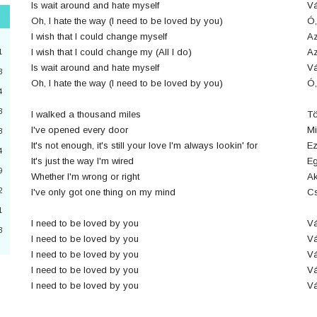
Is wait around and hate myself
V
Oh, I hate the way (I need to be loved by you)
Ó,
"
I wish that I could change myself
Az
3
I wish that I could change my (All I do)
Az
1
Is wait around and hate myself
V
3
Oh, I hate the way (I need to be loved by you)
Ó,
4
2
3
I walked a thousand miles
Tö
4
I've opened every door
Mi
8
It's not enough, it's still your love I'm always lookin' for
Ez
a
4
It's just the way I'm wired
Eg
9
6
Whether I'm wrong or right
Ak
2
I've only got one thing on my mind
Cs
0
1
I need to be loved by you
Vá
3
I need to be loved by you
Vá
3
I need to be loved by you
Vá
I need to be loved by you
Vá
I need to be loved by you
Vá