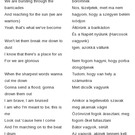
We are bursting through the
bőrömnek
barricades
Nos, tüzeljetek, mert ma nem
And reaching for the sun (we are
hagyom, hogy a szégyen belém
warriors)
ivódjon
Yeah, that's what we've become
Áttörünk a barikádon
És a Napért nyúlunk (Harcosok
Won't let them break me down to
vagyunk)
dust
Igen, azokká váltunk
I know that there's a place for us
For we are glorious
Nem fogom hagyni, hogy porba
döngöljenek
When the sharpest words wanna
Tudom, hogy van hely a
cut me down
számunkra
Gonna send a flood, gonna
Mert dicsők vagyunk
drown them out
I am brave, I am bruised
Amikor a legélesebb szavak
I am who I'm meant to be, this is
meg akarnak vágni
me
Özönvizet fogok árasztani, meg
Look out 'cause here I come
fogom őket fullasztani
And I'm marching on to the beat
Bátor vagyok, sérült
I drum
Az vagyok, akinek lennem kell,