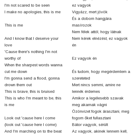
I'm not scared to be seen
ez vagyok
I make no apologies, this is me
Vigyázz, mert jövök
És a dobom hangjára
This is me
masírozok
Nem félek attól, hogy látnak
And I know that I deserve your
Nem kérek elnézést, ez vagyok
love
én
'Cause there's nothing I'm not
worthy of
Ez vagyok én
When the sharpest words wanna
cut me down
És tudom, hogy megérdemlem a
I'm gonna send a flood, gonna
szereteted
drown them out
Mert nincs semmi, amire ne
This is brave, this is bruised
lennék érdemes
This is who I'm meant to be, this
Amikor a legélesebb szavak
is me
meg akarnak vágni
Özönvizet fogok árasztani, meg
Look out 'cause here I come
fogom őket fullasztani
(look out 'cause here I come)
Bátor vagyok, sérült
And I'm marching on to the beat
Az vagyok, akinek lennem kell,