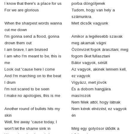
I know that there's a place for us
porba döngöljenek
For we are glorious
Tudom, hogy van hely a
számunkra
When the sharpest words wanna
Mert dicsők vagyunk
cut me down
I'm gonna send a flood, gonna
Amikor a legélesebb szavak
drown them out
meg akarnak vágni
I am brave, I am bruised
Özönvizet fogok árasztani, meg
I am who I'm meant to be, this is
fogom őket fullasztani
me
Bátor vagyok, sérült
Look out 'cause here I come
Az vagyok, akinek lennem kell,
And I'm marching on to the beat
ez vagyok
I drum
Vigyázz, mert jövök
I'm not scared to be seen
És a dobom hangjára
I make no apologies, this is me
masírozok
Nem félek attól, hogy látnak
Another round of bullets hits my
Nem kérek elnézést, ez vagyok
skin
én
Well, fire away 'cause today, I
won't let the shame sink in
Még egy golyósor ütődik a