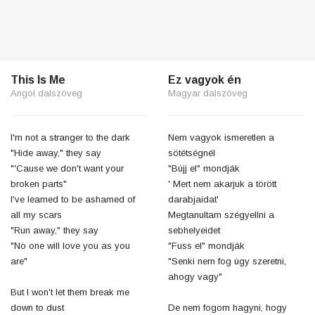
This Is Me
Ez vagyok én
Angol dalszöveg
Magyar dalszöveg
I'm not a stranger to the dark
Nem vagyok ismeretlen a
"Hide away," they say
sötétségnél
"'Cause we don't want your
"Bújj el" mondják
broken parts"
' Mert nem akarjuk a törött
I've learned to be ashamed of
darabjaidat'
all my scars
Megtanultam szégyellni a
"Run away," they say
sebhelyeidet
"No one will love you as you
"Fuss el" mondják
are"
"Senki nem fog úgy szeretni,
ahogy vagy"
But I won't let them break me
down to dust
De nem fogom hagyni, hogy