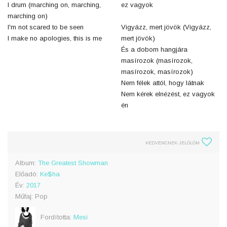
I drum (marching on, marching,
ez vagyok
marching on)
I'm not scared to be seen
Vigyázz, mert jövök (Vigyázz,
I make no apologies, this is me
mert jövök)
És a dobom hangjára
masírozok (masírozok,
masírozok, masírozok)
Nem félek attól, hogy látnak
Nem kérek elnézést, ez vagyok
én
KEDVENCNEK JELÖLÖM
Album:
The Greatest Showman
Előadó:
Ke$ha
Év:
2017
Műfaj: Pop
Fordította:
Mesi