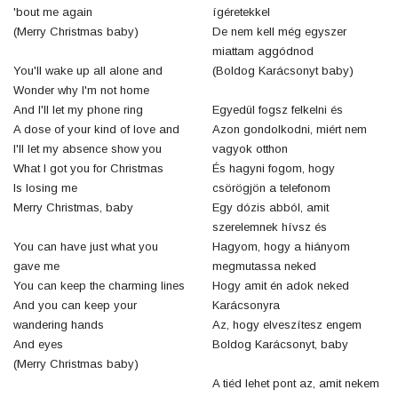
'bout me again
ígéretekkel
(Merry Christmas baby)
De nem kell még egyszer
miattam aggódnod
You'll wake up all alone and
(Boldog Karácsonyt baby)
Wonder why I'm not home
And I'll let my phone ring
Egyedül fogsz felkelni és
A dose of your kind of love and
Azon gondolkodni, miért nem
I'll let my absence show you
vagyok otthon
What I got you for Christmas
És hagyni fogom, hogy
Is losing me
csörögjön a telefonom
Merry Christmas, baby
Egy dózis abból, amit
szerelemnek hívsz és
You can have just what you
Hagyom, hogy a hiányom
gave me
megmutassa neked
You can keep the charming lines
Hogy amit én adok neked
And you can keep your
Karácsonyra
wandering hands
Az, hogy elveszítesz engem
And eyes
Boldog Karácsonyt, baby
(Merry Christmas baby)
A tiéd lehet pont az, amit nekem