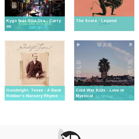
Kygo feat Rita Ora - Carry
The Score - Legend
on
Goodnight, Texas - A Bank
Cold War Kids - Love is
Robber's Nursery Rhyme
Mystical