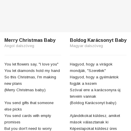
Merry Christmas Baby
Boldog Karácsonyt Baby
Angol dalszöveg
Magyar dalszöveg
You let flowers say, "I love you"
Hagyod, hogy a virágok
You let diamonds hold my hand
mondják, "Szeretlek"
So this Christmas, I'm making
Hagyod, hogy a gyémántok
new plans
fogják a kezem
(Merry Christmas baby)
Szóval erre a karácsonyra új
terveim vannak
You send gifts that someone
(Boldog Karácsonyt baby)
else picks
You send cards with empty
Ajándékokat küldesz, amiket
promises
mások választanak ki
But you don't need to worry
Képeslapokat küldesz üres