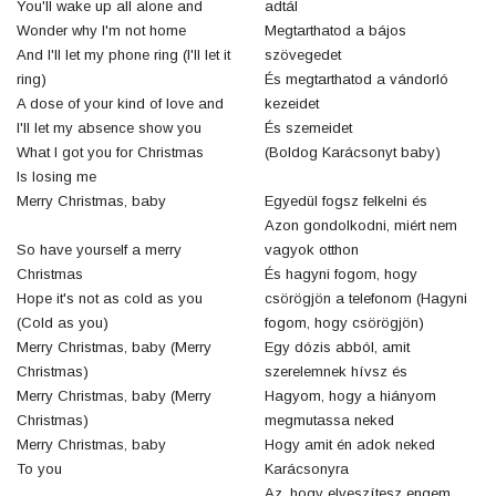
You'll wake up all alone and
adtál
Wonder why I'm not home
Megtarthatod a bájos
And I'll lеt my phone ring (I'll let it
szövegedet
ring)
És megtarthatod a vándorló
A dose of your kind of lovе and
kezeidet
I'll let my absence show you
És szemeidet
What I got you for Christmas
(Boldog Karácsonyt baby)
Is losing me
Merry Christmas, baby
Egyedül fogsz felkelni és
Azon gondolkodni, miért nem
So have yourself a merry
vagyok otthon
Christmas
És hagyni fogom, hogy
Hope it's not as cold as you
csörögjön a telefonom (Hagyni
(Cold as you)
fogom, hogy csörögjön)
Merry Christmas, baby (Merry
Egy dózis abból, amit
Christmas)
szerelemnek hívsz és
Merry Christmas, baby (Merry
Hagyom, hogy a hiányom
Christmas)
megmutassa neked
Merry Christmas, baby
Hogy amit én adok neked
To you
Karácsonyra
Az, hogy elveszítesz engem