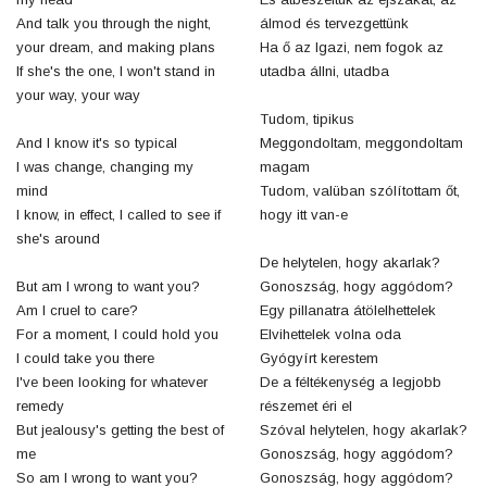
And talk you through the night,
álmod és tervezgettünk
your dream, and making plans
Ha ő az Igazi, nem fogok az
If she's the one, I won't stand in
utadba állni, utadba
your way, your way
Tudom, tipikus
And I know it's so typical
Meggondoltam, meggondoltam
I was change, changing my
magam
mind
Tudom, valüban szólítottam őt,
I know, in effect, I called to see if
hogy itt van-e
she's around
De helytelen, hogy akarlak?
But am I wrong to want you?
Gonoszság, hogy aggódom?
Am I cruel to care?
Egy pillanatra átölelhettelek
For a moment, I could hold you
Elvihettelek volna oda
I could take you there
Gyógyírt kerestem
I've been looking for whatever
De a féltékenység a legjobb
remedy
részemet éri el
But jealousy's getting the best of
Szóval helytelen, hogy akarlak?
me
Gonoszság, hogy aggódom?
So am I wrong to want you?
Gonoszság, hogy aggódom?