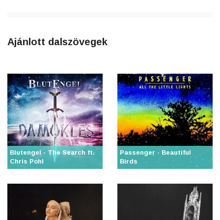
Ajánlott dalszövegek
Blutengel - The Search ft.
Passenger - Beautiful
Chris Pohl
Birds