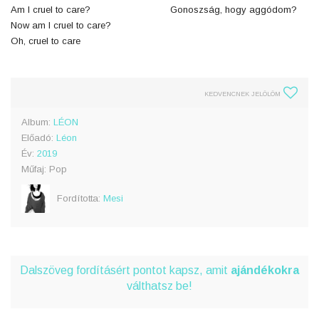
Am I cruel to care?
Gonoszság, hogy aggódom?
Now am I cruel to care?
Oh, cruel to care
KEDVENCNEK JELÖLÖM
Album:
LÉON
Előadó:
Léon
Év:
2019
Műfaj: Pop
Fordította:
Mesi
Dalszöveg fordításért pontot kapsz, amit
ajándékokra
válthatsz be!