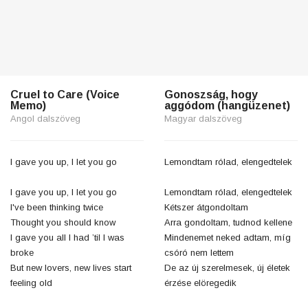
Cruel to Care (Voice
Gonoszság, hogy
Memo)
aggódom (hangüzenet)
Angol dalszöveg
Magyar dalszöveg
I gave you up, I let you go
Lemondtam rólad, elengedtelek
I gave you up, I let you go
Lemondtam rólad, elengedtelek
I've been thinking twice
Kétszer átgondoltam
Thought you should know
Arra gondoltam, tudnod kellene
I gave you all I had ’til I was
Mindenemet neked adtam, míg
broke
csóró nem lettem
But new lovers, new lives start
De az új szerelmesek, új életek
feeling old
érzése elöregedik