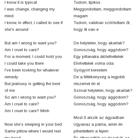
I know it is typical
Tudom, tipikus
I was change, changing my
Meggondoltam, meggondoltam
mind
magam
I know, in effect, I called to see if
Tudom, valüban szólítottam őt,
she's around
hogy itt van-e
But am I wrong to want you?
De helytelen, hogy akarlak?
Am I cruel to care?
Gonoszság, hogy aggódom?
For a moment, I could hold you
Egy pillanatra átölelhettelek
I could take you there
Elvihettelek volna oda
I've been looking for whatever
Gyógyírt kerestem
remedy
De a féltékenység a legjobb
But jealousy is getting the best
részemet éri el
of me
Szóval helytelen, hogy akarlak?
So am I wrong to want you?
Gonoszság, hogy aggódom?
Am I cruel to care?
Gonoszság, hogy aggódom?
Am I cruel to care? Mmh
Most ő alszik az ágyadban
Now she’s sleeping in your bed
Ugyanaz a párna, amin én
Same pillow where I would rest
pihentettem a fejem
my head
És átbeszéltük az éjszakát, az