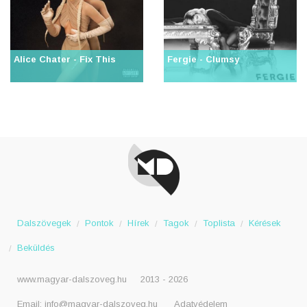
Alice Chater - Fix This
Fergie - Clumsy
Dalszövegek
Pontok
Hírek
Tagok
Toplista
Kérések
Beküldés
www.magyar-dalszoveg.hu
2013 - 2026
Email:
info@magyar-dalszoveg.hu
Adatvédelem