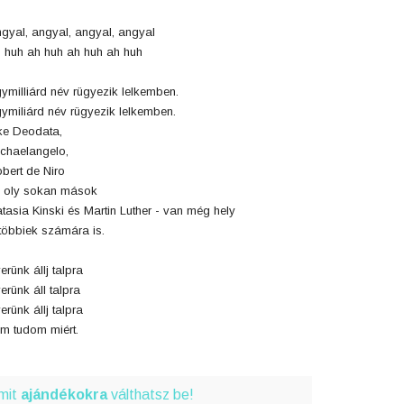
gyal, angyal, angyal, angyal
 huh ah huh ah huh ah huh
ymilliárd név rügyezik lelkemben.
ymiliárd név rügyezik lelkemben.
ke Deodata,
chaelangelo,
bert de Niro
 oly sokan mások
tasia Kinski és Martin Luther - van még hely
többiek számára is.
erünk állj talpra
erünk áll talpra
erünk állj talpra
m tudom miért.
amit
ajándékokra
válthatsz be!