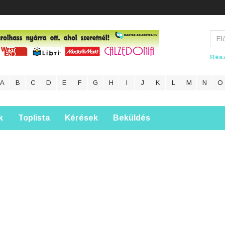
Rész
A
B
C
D
E
F
G
H
I
J
K
L
M
N
O
k
Toplista
Kérések
Beküldés