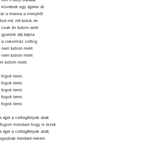
 követnek egy éjjelen át
ár a manna a menyből
dod mit, mit tudok én
 csak én tudom amit
 gyerünk állj talpra
 a cukormáz csillog
 nem tudom miért
 nem tudom miért
m tudom miért,
t fogok lenni,
t fogok lenni,
t fogok lenni,
t fogok lenni,
t fogok lenni.
 éjjel a csillagfények alatt
 fogom mondani hogy is érzek
 éjjel a csillagfények alatt,
gadnak mindent nekem.