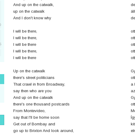
And up on the catwalk,
de
up on the catwalk
ál
And I don't know why
de
0
I will be there,
ot
I will be there,
ot
I will be there
ot
5
I will be there,
ot
I will be there
ot
5
Up on the catwalk
Gy
there's street politicians
ot
1
That crawl in from Broadway,
a 
say then who are you
az
And up on the catwalk
Gy
there's one thousand postcards
ot
1
From Montevideo,
Mo
say that I'll be home soon
Íg
Get out of Bombay and
ki
go up to Brixton And look around,
el
1