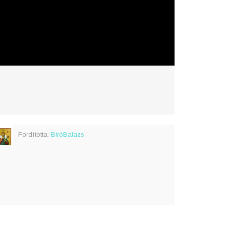
Fordította:
BiróBalazs