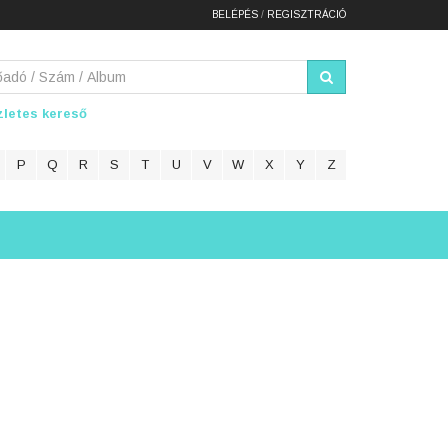
BELÉPÉS
/
REGISZTRÁCIÓ
letes kereső
P
Q
R
S
T
U
V
W
X
Y
Z