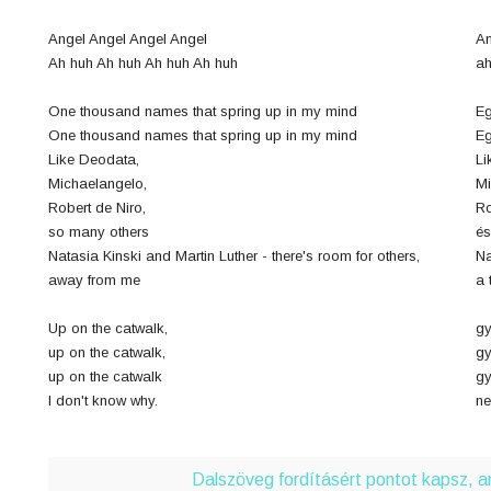
Angel Angel Angel Angel
An
Ah huh Ah huh Ah huh Ah huh
ah
One thousand names that spring up in my mind
Eg
One thousand names that spring up in my mind
Eg
Like Deodata,
Li
Michaelangelo,
Mi
Robert de Niro,
Ro
so many others
és
Natasia Kinski and Martin Luther - there's room for others,
Na
away from me
a 
Up on the catwalk,
gy
up on the catwalk,
gy
up on the catwalk
gy
I don't know why.
ne
Dalszöveg fordításért pontot kapsz, 