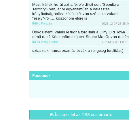
Mesi, kérlek írd át azt a félreferdített sort "Sepultura -
Territory"-ban, ahol egyértelműen a választás
irányítottságáról/vezérléséről van szó, nem valami
"esély"-ről...... köszönöm előre is
Ildikó Kaszás
2023-12-07 23:38:4
Üdvözletem! Valaki le tudná fordítani a Dirty Old Town
című dalt? Köszönöm szépen! Shane MacGovan dalt?n
Ila Dr Szegedyné
2023-12-04 11:07:3
sziasztok, hamarosan átnézzük a rengeteg fordítást:)
piton
2023-11-25 23:46:5
Sziaszok! Az előbb beküldtem Dean Lewis Trust Me
Mate című dalát, de sajnos elfelejtettem bejelentkezni
előtte. Át lehetne még írni a nevemre? Köszi <3
Facebook
mezeskalacs
2023-11-02 19:52:4
Sziasztok, én küldtem Adele Cry Your Heart Out című
számának a fordítását, de véletlen nem voltam
bejelentkezve. A nevemre lehetne írni? Köszi.
Puncs
2023-10-03 20:25:3
Sziasztok, én küldtem be most Taylor Swifttől a Great
Íratkozz fel az RSS csatornára.
War című számot, de véletlen nem voltam bejelentkezve.
A nevemre lehetne írni?
zsirafcica
2023-08-28 22:50:4