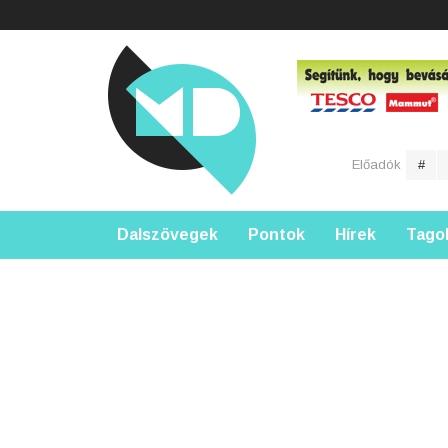
Előadók
#
Dalszövegek
Pontok
Hírek
Tago