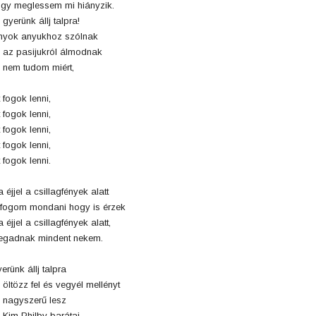
gy meglessem mi hiányzik.
 gyerünk állj talpra!
nyok anyukhoz szólnak
 az pasijukról álmodnak
 nem tudom miért,
t fogok lenni,
t fogok lenni,
t fogok lenni,
t fogok lenni,
t fogok lenni.
 éjjel a csillagfények alatt
 fogom mondani hogy is érzek
 éjjel a csillagfények alatt,
gadnak mindent nekem.
erünk állj talpra
 öltözz fel és vegyél mellényt
 nagyszerű lesz
 Kim Philby barátai