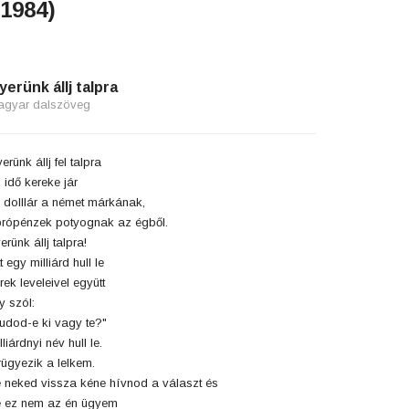
(1984)
yerünk állj talpra
agyar dalszöveg
erünk állj fel talpra
 idő kereke jár
 dolllár a német márkának,
rópénzek potyognak az égből.
erünk állj talpra!
t egy milliárd hull le
rek leveleivel együtt
y szól:
udod-e ki vagy te?"
lliárdnyi név hull le.
rügyezik a lelkem.
 neked vissza kéne hívnod a választ és
 ez nem az én ügyem