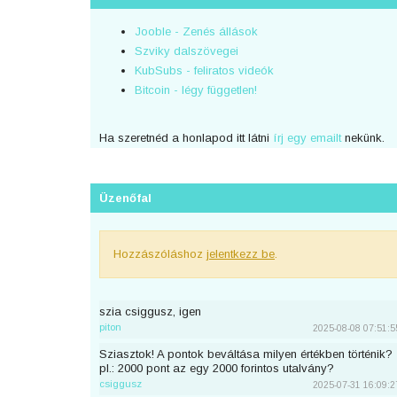
Jooble - Zenés állások
Szviky dalszövegei
KubSubs - feliratos videók
Bitcoin - légy független!
Ha szeretnéd a honlapod itt látni
írj egy emailt
nekünk.
Üzenőfal
Hozzászóláshoz
jelentkezz be
.
szia csiggusz, igen
piton
2025-08-08 07:51:5
Sziasztok! A pontok beváltása milyen értékben történik?
pl.: 2000 pont az egy 2000 forintos utalvány?
csiggusz
2025-07-31 16:09:2