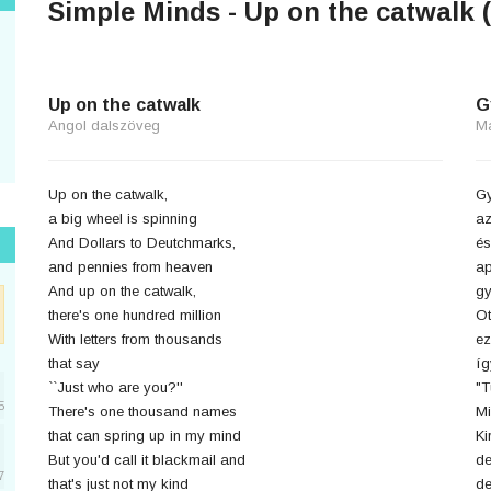
Simple Minds - Up on the catwalk 
Up on the catwalk
G
Angol dalszöveg
M
Up on the catwalk,
Gy
a big wheel is spinning
az
And Dollars to Deutchmarks,
és
and pennies from heaven
ap
And up on the catwalk,
gy
there's one hundred million
Ot
With letters from thousands
ez
that say
íg
``Just who are you?''
"T
5
There's one thousand names
Mi
that can spring up in my mind
Ki
But you'd call it blackmail and
de
7
that's just not my kind
de