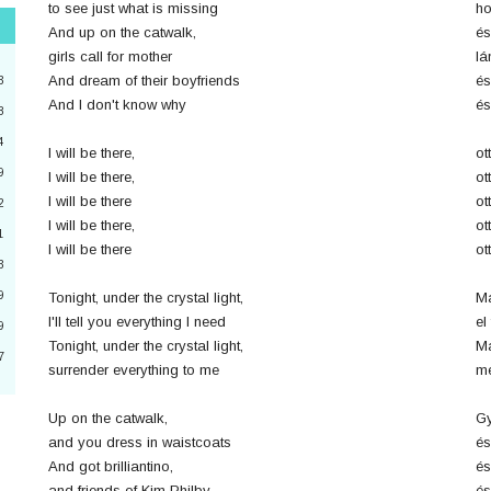
to see just what is missing
ho
And up on the catwalk,
és
"
girls call for mother
lá
3
And dream of their boyfriends
és
3
And I don't know why
és
8
4
2
I will be there,
ot
9
I will be there,
ot
4
I will be there
ot
2
I will be there,
ot
a
1
I will be there
ot
3
6
9
Tonight, under the crystal light,
Ma
0
I'll tell you everything I need
el
9
Tonight, under the crystal light,
Ma
7
surrender everything to me
me
3
Up on the catwalk,
Gy
and you dress in waistcoats
és
And got brilliantino,
és
and friends of Kim Philby
és