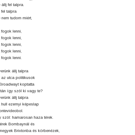
 állj fel talpra.
l fel talpra
 nem tudom miért,
t fogok lenni,
t fogok lenni,
t fogok lenni,
t fogok lenni,
t fogok lenni.
erünk állj talpra
t az utca politikusok
Broadwayt koptatta
tán így szól ki vagy te?
erünk állj talpra
t hull ezernyi képeslap
ntevideobol.
y szól: hamarosan haza térek.
térek Bombaynál és
megyek Brixtonba és körbenézek,