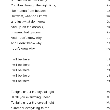
4
You float through the night time,
és
like manna from heaven
ak
n
But what, what do I know,
tu
8
and just what do I know
és
And up on the catwalk,
és
in sweat that glistens
és
0
And I don't know why
de
and I don't know why
de
3
I don't know why
ne
I will be there,
ot
I will be there,
ot
6
I will be there
ot
I will be there,
ot
j
I will be there
ot
0
Tonight, under the crystal light,
Ma
I'll tell you everything I need
el
Tonight, under the crystal light,
Ma
surrender everything to me
me