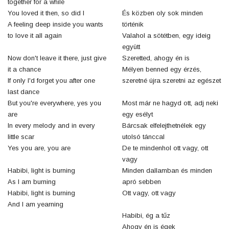
together for a while
You loved it then, so did I
És közben oly sok minden
A feeling deep inside you wants
történik
to love it all again
Valahol a sötétben, egy ideig
együtt
Now don't leave it there, just give
Szeretted, ahogy én is
it a chance
Mélyen benned egy érzés,
If only I'd forget you after one
szeretné újra szeretni az egészet
last dance
But you're everywhere, yes you
Most már ne hagyd ott, adj neki
are
egy esélyt
In every melody and in every
Bárcsak elfelejthetnélek egy
little scar
utolsó tánccal
Yes you are, you are
De te mindenhol ott vagy, ott
vagy
Habibi, light is burning
Minden dallamban és minden
As I am burning
apró sebben
Habibi, light is burning
Ott vagy, ott vagy
And I am yearning
Habibi, ég a tűz
Ahogy én is égek