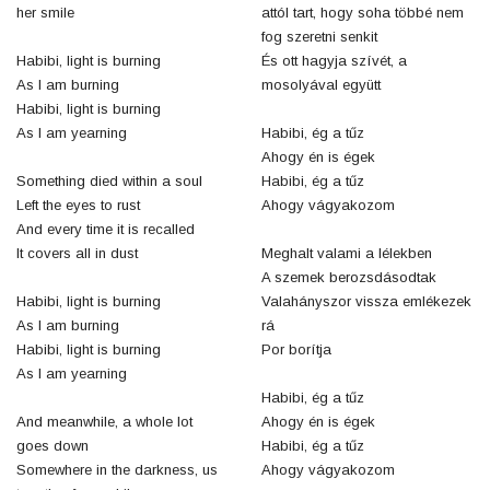
her smile
attól tart, hogy soha többé nem
fog szeretni senkit
Habibi, light is burning
És ott hagyja szívét, a
As I am burning
mosolyával együtt
Habibi, light is burning
As I am yearning
Habibi, ég a tűz
Ahogy én is égek
Something died within a soul
Habibi, ég a tűz
Left the eyes to rust
Ahogy vágyakozom
And every time it is recalled
It covers all in dust
Meghalt valami a lélekben
A szemek berozsdásodtak
Habibi, light is burning
Valahányszor vissza emlékezek
As I am burning
rá
Habibi, light is burning
Por borítja
As I am yearning
Habibi, ég a tűz
And meanwhile, a whole lot
Ahogy én is égek
goes down
Habibi, ég a tűz
Somewhere in the darkness, us
Ahogy vágyakozom