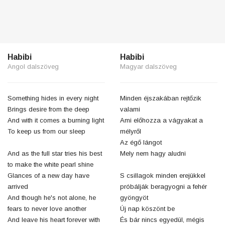
Habibi
Habibi
Angol dalszöveg
Magyar dalszöveg
Something hides in every night
Minden éjszakában rejtőzik
Brings desire from the deep
valami
And with it comes a burning light
Ami előhozza a vágyakat a
To keep us from our sleep
mélyről
Az égő lángot
And as the full star tries his best
Mely nem hagy aludni
to make the white pearl shine
Glances of a new day have
S csillagok minden erejükkel
arrived
próbálják beragyogni a fehér
And though he's not alone, he
gyöngyöt
fears to never love another
Új nap köszönt be
And leave his heart forever with
És bár nincs egyedül, mégis