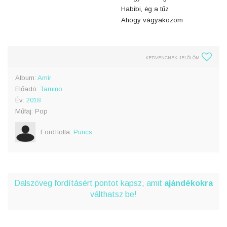
Habibi, ég a tűz
Ahogy vágyakozom
KEDVENCNEK JELÖLÖM
Album:
Amir
Előadó:
Tamino
Év:
2018
Műfaj: Pop
Fordította:
Puncs
Dalszöveg fordításért pontot kapsz, amit
ajándékokra
válthatsz be!