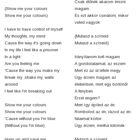
Csak élőnek akarom érezni
(Show me your colours
magam
Show me your colours)
És ezt akkor csinálom, mikor
veled vagyok
I have to have control of myself
My thoughts, my mind
(Mutasd a színeid
Cause the way it's going down
Mutasd a színeid)
In my life I feel like a prisoner
In a light
Irányítanom kell magam
Are you feeling me
A gondolataimat, az eszem
'Cause the way you make my
Mert ez az út lefelé megy
Break my ,shake my, walls
Úgy érzem magam az
around
életemben, mint egy börtönőr
I feel like I'm breaking out
A fényben
Érzel engem?
Show me your colours
Mert így építed az én
Show me your colours
Rombolod az én, rázod az én
'Cause without you I'm blue
falaimat körbe
(Without you I'm blue)
Úgy érzem, mintha kitörnék
Hurry up and save me
Mutasd a színeid