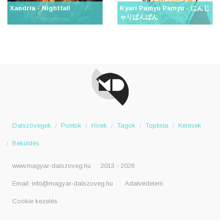
Xandria - Nightfall
Kyari Pamyu Pamyu - にんじ
ゃりばんばん
Dalszövegek
Pontok
Hírek
Tagok
Toplista
Kérések
Beküldés
www.magyar-dalszoveg.hu
2013 - 2026
Email:
info@magyar-dalszoveg.hu
Adatvédelem
Cookie kezelés