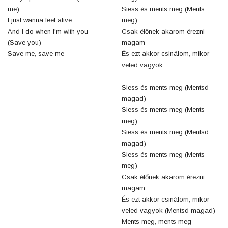
me)
Siess és ments meg (Ments
I just wanna feel alive
meg)
And I do when I'm with you
Csak élőnek akarom érezni
(Save you)
magam
Save me, save me
És ezt akkor csinálom, mikor
veled vagyok
Siess és ments meg (Mentsd
magad)
Siess és ments meg (Ments
meg)
Siess és ments meg (Mentsd
magad)
Siess és ments meg (Ments
meg)
Csak élőnek akarom érezni
magam
És ezt akkor csinálom, mikor
veled vagyok (Mentsd magad)
Ments meg, ments meg