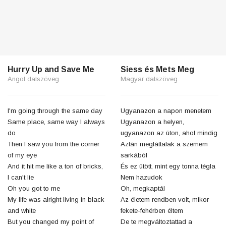
Hurry Up and Save Me
Siess és Mets Meg
Angol dalszöveg
Magyar dalszöveg
I'm going through the same day
Ugyanazon a napon menetem
Same place, same way I always
Ugyanazon a helyen,
do
ugyanazon az úton, ahol mindig
Then I saw you from the corner
Aztán megláttalak a szemem
of my eye
sarkából
And it hit me like a ton of bricks,
És ez ütött, mint egy tonna tégla
I can't lie
Nem hazudok
Oh you got to me
Oh, megkaptál
My life was alright living in black
Az életem rendben volt, mikor
and white
fekete-fehérben éltem
But you changed my point of
De te megváltoztattad a