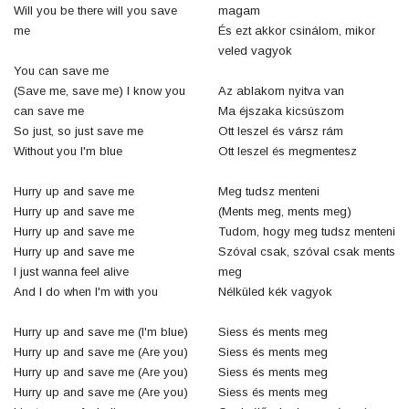
Will you be there will you save
magam
me
És ezt akkor csinálom, mikor
veled vagyok
You can save me
(Save me, save me) I know you
Az ablakom nyitva van
can save me
Ma éjszaka kicsúszom
So just, so just save me
Ott leszel és vársz rám
Without you I'm blue
Ott leszel és megmentesz
Hurry up and save me
Meg tudsz menteni
Hurry up and save me
(Ments meg, ments meg)
Hurry up and save me
Tudom, hogy meg tudsz menteni
Hurry up and save me
Szóval csak, szóval csak ments
I just wanna feel alive
meg
And I do when I'm with you
Nélküled kék vagyok
Hurry up and save me (I'm blue)
Siess és ments meg
Hurry up and save me (Are you)
Siess és ments meg
Hurry up and save me (Are you)
Siess és ments meg
Hurry up and save me (Are you)
Siess és ments meg