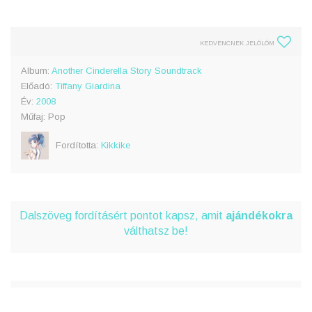
KEDVENCNEK JELÖLÖM
Album:
Another Cinderella Story Soundtrack
Előadó:
Tiffany Giardina
Év:
2008
Műfaj: Pop
Fordította:
Kikkike
Dalszöveg fordításért pontot kapsz, amit
ajándékokra
válthatsz be!