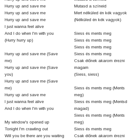
Hurry up and save me
Mutasd a színeid
Hurry up and save me
Mert nélküled én kék vagyok
Hurry up and save me
(Nélküled én kék vagyok)
I just wanna feel alive
And I do when I'm with you
Siess és ments meg
(Hurry hurry up)
Siess és ments meg
Siess és ments meg
Hurry up and save me (Save
Siess és ments meg
me)
Csak élőnek akarom érezni
Hurry up and save me (Save
magam
you)
(Siess, siess)
Hurry up and save me (Save
me)
Siess és ments meg (Ments
Hurry up and save me
meg)
I just wanna feel alive
Siess és ments meg (Mentsd
And I do when I'm with you
magad)
Siess és ments meg (Ments
My window's opened up
meg)
Tonight I'm crawling out
Siess és ments meg
Will you be there are you waiting
Csak élőnek akarom érezni