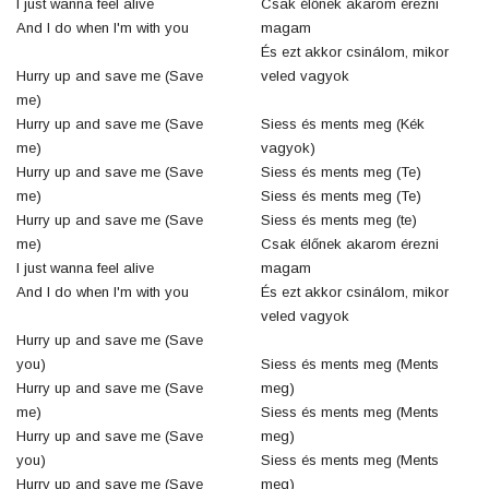
I just wanna feel alive
Csak élőnek akarom érezni
And I do when I'm with you
magam
És ezt akkor csinálom, mikor
Hurry up and save me (Save
veled vagyok
me)
Hurry up and save me (Save
Siess és ments meg (Kék
me)
vagyok)
Hurry up and save me (Save
Siess és ments meg (Te)
me)
Siess és ments meg (Te)
Hurry up and save me (Save
Siess és ments meg (te)
me)
Csak élőnek akarom érezni
I just wanna feel alive
magam
And I do when I'm with you
És ezt akkor csinálom, mikor
veled vagyok
Hurry up and save me (Save
you)
Siess és ments meg (Ments
Hurry up and save me (Save
meg)
me)
Siess és ments meg (Ments
Hurry up and save me (Save
meg)
you)
Siess és ments meg (Ments
Hurry up and save me (Save
meg)