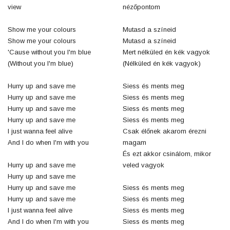
view
nézőpontom
Show me your colours
Mutasd a színeid
Show me your colours
Mutasd a színeid
'Cause without you I'm blue
Mert nélküled én kék vagyok
(Without you I'm blue)
(Nélküled én kék vagyok)
Hurry up and save me
Siess és ments meg
Hurry up and save me
Siess és ments meg
Hurry up and save me
Siess és ments meg
Hurry up and save me
Siess és ments meg
I just wanna feel alive
Csak élőnek akarom érezni
And I do when I'm with you
magam
És ezt akkor csinálom, mikor
Hurry up and save me
veled vagyok
Hurry up and save me
Hurry up and save me
Siess és ments meg
Hurry up and save me
Siess és ments meg
I just wanna feel alive
Siess és ments meg
And I do when I'm with you
Siess és ments meg