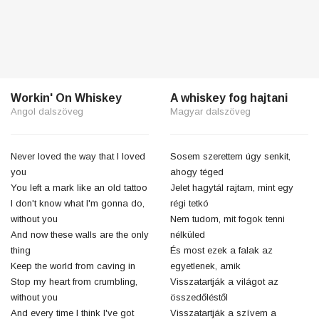
Workin' On Whiskey
A whiskey fog hajtani
Angol dalszöveg
Magyar dalszöveg
Never loved the way that I loved
Sosem szerettem úgy senkit,
you
ahogy téged
You left a mark like an old tattoo
Jelet hagytál rajtam, mint egy
I don't know what I'm gonna do,
régi tetkó
without you
Nem tudom, mit fogok tenni
And now these walls are the only
nélküled
thing
És most ezek a falak az
Keep the world from caving in
egyetlenek, amik
Stop my heart from crumbling,
Visszatartják a világot az
without you
összedőléstől
And every time I think I've got
Visszatartják a szívem a