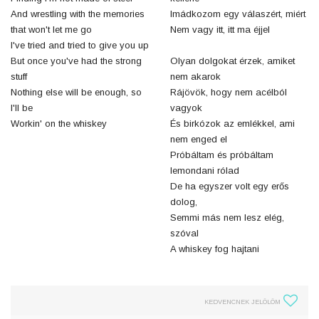
And wrestling with the memories
Imádkozom egy válaszért, miért
that won't let me go
Nem vagy itt, itt ma éjjel
I've tried and tried to give you up
But once you've had the strong
Olyan dolgokat érzek, amiket
stuff
nem akarok
Nothing else will be enough, so
Rájövök, hogy nem acélból
I'll be
vagyok
Workin' on the whiskey
És birkózok az emlékkel, ami
nem enged el
Próbáltam és próbáltam
lemondani rólad
De ha egyszer volt egy erős
dolog,
Semmi más nem lesz elég,
szóval
A whiskey fog hajtani
KEDVENCNEK JELÖLÖM