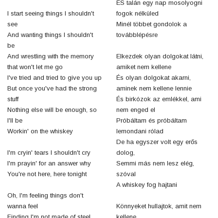
ÉS talán egy nap mosolyogni
I start seeing things I shouldn't
fogok nélküled
see
Minél többet gondolok a
And wanting things I shouldn't
továbblépésre
be
And wrestling with the memory
Elkezdek olyan dolgokat látni,
that won't let me go
amiket nem kellene
I've tried and tried to give you up
És olyan dolgokat akarni,
But once you've had the strong
aminek nem kellene lennie
stuff
És birkózok az emlékkel, ami
Nothing else will be enough, so
nem enged el
I'll be
Próbáltam és próbáltam
Workin' on the whiskey
lemondani rólad
De ha egyszer volt egy erős
I'm cryin' tears I shouldn't cry
dolog,
I'm prayin' for an answer why
Semmi más nem lesz elég,
You're not here, here tonight
szóval
A whiskey fog hajtani
Oh, I'm feeling things don't
wanna feel
Könnyeket hullajtok, amit nem
Finding I'm not made of steel
kellene