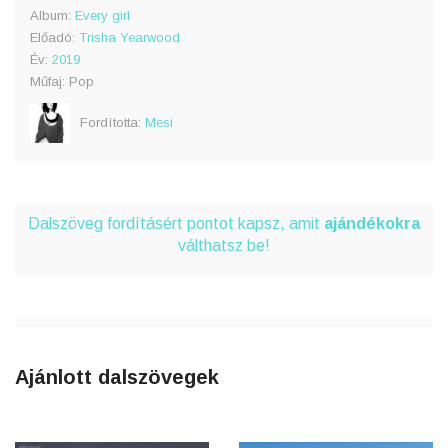
Album:
Every girl
Előadó:
Trisha Yearwood
Év:
2019
Műfaj: Pop
Fordította:
Mesi
Dalszöveg fordításért pontot kapsz, amit
ajándékokra
válthatsz be!
Ajánlott dalszövegek