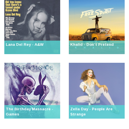
Lana Del Rey - A&W
Khalid - Don´t Pretend
The Birthday Massacre -
Zella Day - People Are
Games
Strange