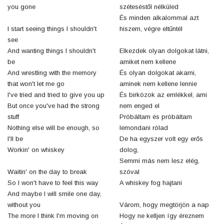
you gone
széteséstől nélküled
És minden alkalommal azt
I start seeing things I shouldn't
hiszem, végre eltűntél
see
And wanting things I shouldn't
Elkezdek olyan dolgokat látni,
be
amiket nem kellene
And wrestling with the memory
És olyan dolgokat akarni,
that won't let me go
aminek nem kellene lennie
I've tried and tried to give you up
És birkózok az emlékkel, ami
But once you've had the strong
nem enged el
stuff
Próbáltam és próbáltam
Nothing else will be enough, so
lemondani rólad
I'll be
De ha egyszer volt egy erős
Workin' on whiskey
dolog,
Semmi más nem lesz elég,
Waitin' on the day to break
szóval
So I won't have to feel this way
A whiskey fog hajtani
And maybe I will smile one day,
without you
Várom, hogy megtörjön a nap
The more I think I'm moving on
Hogy ne kelljen így éreznem