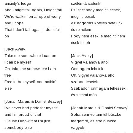
anxiety’s ledge
szélén táncolunk
And I might fall again, I might fall
És lehet hogy megint leesek,
We’re walkin’ on a rope of worry
megint leesek
and I hope
Az aggódás kötelén sétálunk,
That I don’t fall again, I don’t fall,
és remélem
oh
Hogy nem esek le megint, nem
esek le, oh
[Jack Avery]
Take me somewhere I can be
[Jack Avery]
I can be myself
Vigyél valahova ahol
Oh, take me somewhere I am
Önmagam lehetek
free
Oh, vigyél valahova ahol
Free to be myself, and nothin’
szabad lehetek
else
Szabadon önmagam lehessek,
és semmi más
[Jonah Marais & Daniel Seavey]
I’ve never had pride for myself
[Jonah Marais & Daniel Seavey]
and I’m proud of that
Soha sem voltam túl büszke
‘Cause I know that I’m just
magamra, és erre büszke
somebody else
vagyok