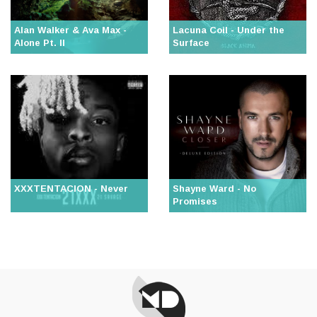
Alan Walker & Ava Max -
Lacuna Coil - Under the
Alone Pt. II
Surface
XXXTENTACION - Never
Shayne Ward - No
Promises