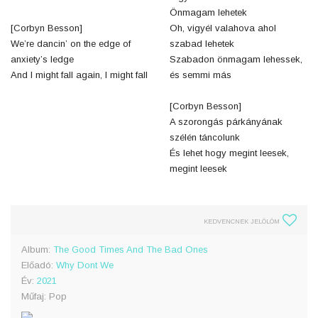
Önmagam lehetek
[Corbyn Besson]
Oh, vigyél valahova ahol
We’re dancin’ on the edge of
szabad lehetek
anxiety’s ledge
Szabadon önmagam lehessek,
And I might fall again, I might fall
és semmi más
[Corbyn Besson]
A szorongás párkányának
szélén táncolunk
És lehet hogy megint leesek,
megint leesek
KEDVENCNEK JELÖLÖM
Album:
The Good Times And The Bad Ones
Előadó:
Why Dont We
Év:
2021
Műfaj: Pop