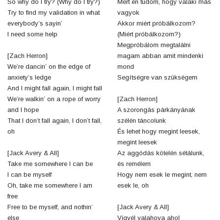
So why do I try? (Why do I try?)
Mert én tudom, hogy valaki más
Try to find my validation in what
vagyok
everybody’s sayin’
Akkor miért próbálkozom?
I need some help
(Miért próbálkozom?)
Megpróbálom megtalálni
[Zach Herron]
magam abban amit mindenki
We’re dancin’ on the edge of
mond
anxiety’s ledge
Segítségre van szükségem
And I might fall again, I might fall
We’re walkin’ on a rope of worry
[Zach Herron]
and I hope
A szorongás párkányának
That I don’t fall again, I don’t fall,
szélén táncolunk
oh
És lehet hogy megint leesek,
megint leesek
[Jack Avery & All]
Az aggódás kötelén sétálunk,
Take me somewhere I can be
és remélem
I can be myself
Hogy nem esek le megint, nem
Oh, take me somewhere I am
esek le, oh
free
Free to be myself, and nothin’
[Jack Avery & All]
else
Vigyél valahova ahol