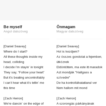
Be myself
Önmagam
Angol dalszöveg
Magyar dalszöveg
[Daniel Seavey]
[Daniel Seavey]
Where do I start?
Hol is kezdjem?
All these thoughts inside my
Az összes gondolat a fejemben,
head, colliding
ütköznek
I decide I’m stayin’ in tonight
Eldöntöttem, ma este itt maradok
They say, “Follow your heart”
Azt mondják "Hallgass a
But it’s beating uncontrollably
szívedre"
I can’t hear what it’s tellin’ me
De ha kontrolláhatatlanul ver
this time
Nem hallom mit mond
[Zach Herron]
[Zach Herron]
We’re dancin’ on the edge of
A szorongás párkányának