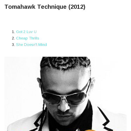
Tomahawk Technique (2012)
Got 2 Luv U
Cheap Thrills
She Doesn't Mind