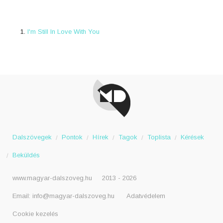
I'm Still In Love With You
Dalszövegek
Pontok
Hírek
Tagok
Toplista
Kérések
Beküldés
www.magyar-dalszoveg.hu
2013 - 2026
Email:
info@magyar-dalszoveg.hu
Adatvédelem
Cookie kezelés