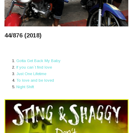
44/876 (2018)
Gotta Get Back My Baby
If you can´t find love
Just One Lifetime
To love and be loved
Night Shift