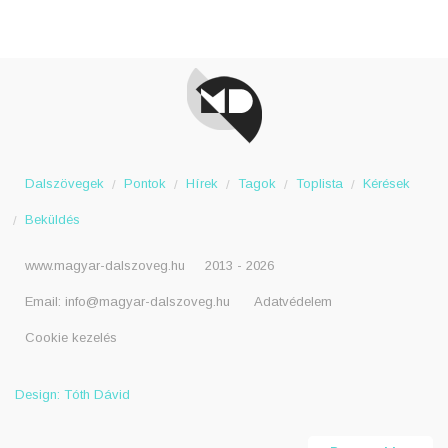
Dalszövegek
Pontok
Hírek
Tagok
Toplista
Kérések
Beküldés
www.magyar-dalszoveg.hu
2013 - 2026
Email:
info@magyar-dalszoveg.hu
Adatvédelem
Cookie kezelés
Design: Tóth Dávid