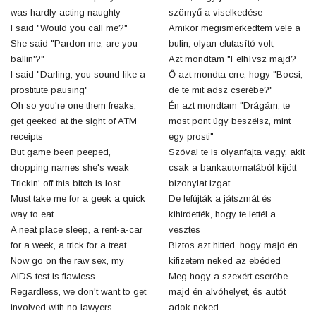
was hardly acting naughty
szörnyű a viselkedése
I said "Would you call me?"
Amikor megismerkedtem vele a
She said "Pardon me, are you
bulin, olyan elutasító volt,
ballin'?"
Azt mondtam "Felhívsz majd?
I said "Darling, you sound like a
Ő azt mondta erre, hogy "Bocsi,
prostitute pausing"
de te mit adsz cserébe?"
Oh so you're one them freaks,
Én azt mondtam "Drágám, te
get geeked at the sight of ATM
most pont úgy beszélsz, mint
receipts
egy prosti"
But game been peeped,
Szóval te is olyanfajta vagy, akit
dropping names she's weak
csak a bankautomatából kijött
Trickin' off this bitch is lost
bizonylat izgat
Must take me for a geek a quick
De lefújták a játszmát és
way to eat
kihirdették, hogy te lettél a
A neat place sleep, a rent-a-car
vesztes
for a week, a trick for a treat
Biztos azt hitted, hogy majd én
Now go on the raw sex, my
kifizetem neked az ebéded
AIDS test is flawless
Meg hogy a szexért cserébe
Regardless, we don't want to get
majd én alvóhelyet, és autót
involved with no lawyers
adok neked