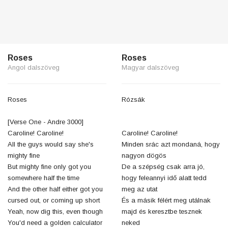
Roses
Roses
Angol dalszöveg
Magyar dalszöveg
Roses
Rózsák
[Verse One - Andre 3000]
Caroline! Caroline!
Caroline! Caroline!
All the guys would say she's
Minden srác azt mondaná, hogy
mighty fine
nagyon dögös
But mighty fine only got you
De a szépség csak arra jó,
somewhere half the time
hogy feleannyi idő alatt tedd
And the other half either got you
meg az utat
cursed out, or coming up short
És a másik félért meg utálnak
Yeah, now dig this, even though
majd és keresztbe tesznek
You'd need a golden calculator
neked