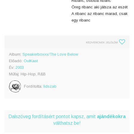
Ribanc, ostoba ribanc
Öreg ribanc aki játsza az eszét
A ribanc az ribanc marad, csak
egy ribanc
KEDVENCNEK JELÖLÖM
Album:
Speakerboxxx/The Love Below
Előadó:
OutKast
Év:
2003
Műfaj: Hip-Hop, R&B
Fordította:
lidszab
Dalszöveg fordításért pontot kapsz, amit
ajándékokra
válthatsz be!