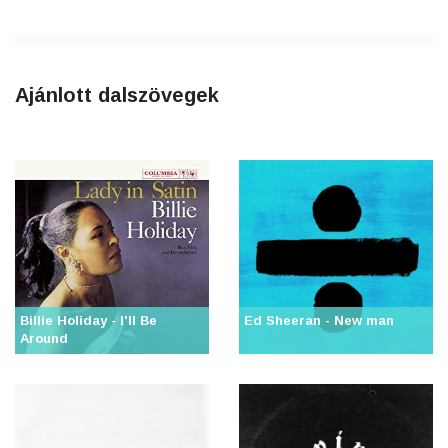
Ajánlott dalszövegek
Billie Holiday - I'll Be
Ed Sheeran - New man
Around