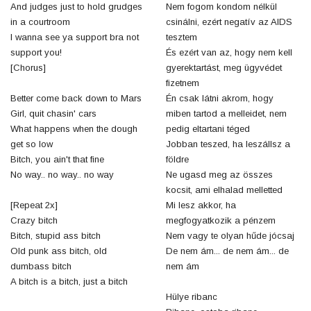
And judges just to hold grudges
Nem fogom kondom nélkül
in a courtroom
csinálni, ezért negatív az AIDS
I wanna see ya support bra not
tesztem
support you!
És ezért van az, hogy nem kell
[Chorus]
gyerektartást, meg ügyvédet
fizetnem
Better come back down to Mars
Én csak látni akrom, hogy
Girl, quit chasin' cars
miben tartod a melleidet, nem
What happens when the dough
pedig eltartani téged
get so low
Jobban teszed, ha leszállsz a
Bitch, you ain't that fine
földre
No way.. no way.. no way
Ne ugasd meg az összes
kocsit, ami elhalad melletted
[Repeat 2x]
Mi lesz akkor, ha
Crazy bitch
megfogyatkozik a pénzem
Bitch, stupid ass bitch
Nem vagy te olyan hűde jócsaj
Old punk ass bitch, old
De nem ám... de nem ám... de
dumbass bitch
nem ám
A bitch is a bitch, just a bitch
Hülye ribanc