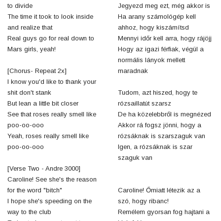
to divide
Jegyezd meg ezt, még akkor is
The time it took to look inside
Ha arany számológép kell
and realize that
ahhoz, hogy kiszámítsd
Real guys go for real down to
Mennyi időr kell arra, hogy rájöjj
Mars girls, yeah!
Hogy az igazi férfiak, végül a
normális lányok mellett
[Chorus- Repeat 2x]
maradnak
I know you'd like to thank your
shit don't stank
Tudom, azt hiszed, hogy te
But lean a little bit closer
rózsaillatút szarsz
See that roses really smell like
De ha közelebbről is megnézed
poo-oo-ooo
Akkor rá fogsz jönni, hogy a
Yeah, roses really smell like
rózsáknak is szarszaguk van
poo-oo-ooo
Igen, a rózsáknak is szar
szaguk van
[Verse Two - Andre 3000]
Caroline! See she's the reason
for the word "bitch"
Caroline! Őmiatt létezik az a
I hope she's speeding on the
szó, hogy ribanc!
way to the club
Remélem gyorsan fog hajtani a