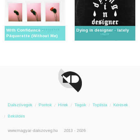
With Confidence -
Dying in designer - lately
Pâquerette (Without Me)
Dalszövegek
Pontok
Hírek
Tagok
Toplista
Kérések
Beküldés
www.magyar-dalszoveg.hu
2013 - 2026