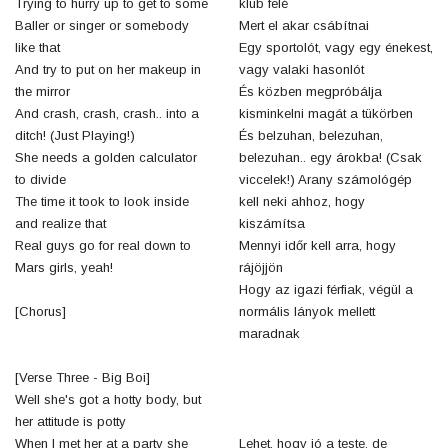
Trying to hurry up to get to some
klub felé
Baller or singer or somebody
Mert el akar csábítnai
like that
Egy sportolót, vagy egy énekest,
And try to put on her makeup in
vagy valaki hasonlót
the mirror
És közben megpróbálja
And crash, crash, crash.. into a
kisminkelni magát a tükörben
ditch! (Just Playing!)
És belzuhan, belezuhan,
She needs a golden calculator
belezuhan.. egy árokba! (Csak
to divide
viccelek!) Arany számológép
The time it took to look inside
kell neki ahhoz, hogy
and realize that
kiszámítsa
Real guys go for real down to
Mennyi időr kell arra, hogy
Mars girls, yeah!
rájöjjön
Hogy az igazi férfiak, végül a
[Chorus]
normális lányok mellett
maradnak
[Verse Three - Big Boi]
Well she's got a hotty body, but
her attitude is potty
When I met her at a party she
Lehet, hogy jó a teste, de