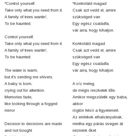
*Control yourself.
*Kontroláld magad
Take only what you need from it.
Csak azt vedd el, amire
A family of trees wantin',
szükséged van
To be haunted.
Egy egész családfa,
vár arra, hogy kihaljon.
Control yourself.
Take only what you need from it.
Kontroláld magad
A family of trees wantin',
Csak azt vedd el, amire
To be haunted.
szükséged van
Egy egész családfa
The water is warm,
vár arra, hogy kihaljon.
but it's sending me shivers.
A baby is born,
A víz meleg,
crying out for attention.
de mégis reszketek tőle.
Memories fade,
Amikor megszületik egy baba,
like looking through a fogged
akkor
mirror
rögtön felsír a figyelemért.
Az emlékek elhalványulnak,
Decision to decisions are made
mintha egy párás üvegen át
and not bought
néznénk őket