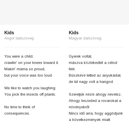
Kids
Kids
Angol dalszöveg
Magyar dalszöveg
You were a child,
Gyerek voltál,
crawlin' on your knees toward it.
mászva közlekedtél a célod
Makin' mama so proud,
felé.
but your voice was too loud.
Büszkévé tetted az anyukádat,
de túl nagy volt a hangod.
We like to watch you laughing.
You pick the insects off plants.
Szeretjük nézni ahogy nevetsz,
Ahogy leszeded a rovarokat a
No time to think of
növényekről
consequences.
Nincs idő arra, hogy aggódjunk
a következmények miatt