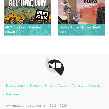
All Time Low - Painting
Unlike Pluto - Now I don't
Flowers
care
Dalszövegek
Pontok
Hírek
Tagok
Toplista
Kérések
Beküldés
www.magyar-dalszoveg.hu
2013 - 2026