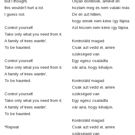
But I thought,
Olyan döntések, amiket én
this wouldn't hurt a lot.
hoztam meg és nem valaki más
I guess not.
De én azt hittem,
hogy ennek nem kéne így fájnia.
Control yourself.
Azt hiszem nem kéne így fájnia.
Take only what you need from it.
A family of trees wantin',
Kontroláld magad
To be haunted.
Csak azt vedd el, amire
szükséged van
Control yourself.
Egy egész családfa
Take only what you need from it.
vár arra, hogy kihaljon.
A family of trees wantin',
To be haunted.
Kontroláld magad
Csak azt vedd el, amire
Control yourself.
szükséged van
Take only what you need from it.
Egy egész családfa
A family of trees wantin',
vár arra, hogy kihaljon.
To be haunted.
Kontroláld magad
*Repeat
Csak azt vedd el, amire
szükséged van