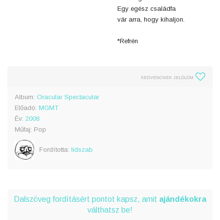
Egy egész családfa
vár arra, hogy kihaljon.
*Refrén
KEDVENCNEK JELÖLÖM
Album:
Oracular Spectacular
Előadó:
MGMT
Év:
2008
Műfaj: Pop
Fordította:
lidszab
Dalszöveg fordításért pontot kapsz, amit
ajándékokra
válthatsz be!