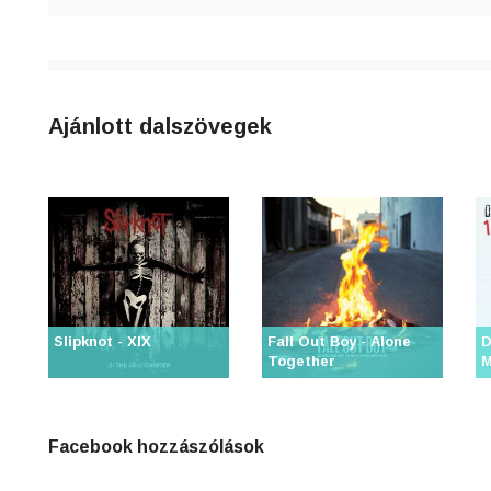
4
n
8
Ajánlott dalszövegek
0
3
6
Slipknot - XIX
Fall Out Boy - Alone
D
j
Together
M
0
Facebook hozzászólások