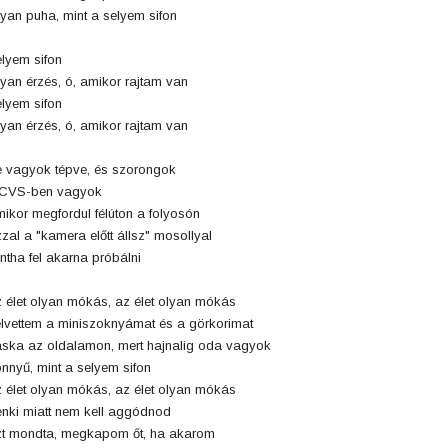
yan puha, mint a selyem sifon
lyem sifon
yan érzés, ó, amikor rajtam van
lyem sifon
yan érzés, ó, amikor rajtam van
 vagyok tépve, és szorongok
 CVS-ben vagyok
ikor megfordul félúton a folyosón
zal a "kamera előtt állsz" mosollyal
ntha fel akarna próbálni
 élet olyan mókás, az élet olyan mókás
lvettem a miniszoknyámat és a görkorimat
ska az oldalamon, mert hajnalig oda vagyok
nnyű, mint a selyem sifon
 élet olyan mókás, az élet olyan mókás
nki miatt nem kell aggódnod
t mondta, megkapom őt, ha akarom