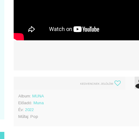
KEDVENCNEK JELÖLÖM
Album:
MUNA
Előadó:
Muna
Év:
2022
Műfaj: Pop