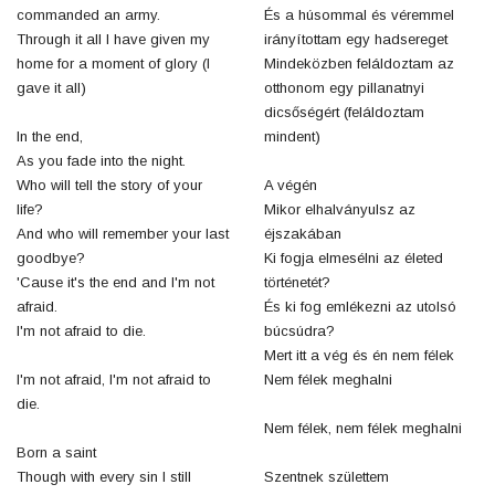
commanded an army.
És a húsommal és véremmel
Through it all I have given my
irányítottam egy hadsereget
home for a moment of glory (I
Mindeközben feláldoztam az
gave it all)
otthonom egy pillanatnyi
dicsőségért (feláldoztam
In the end,
mindent)
As you fade into the night.
Who will tell the story of your
A végén
life?
Mikor elhalványulsz az
And who will remember your last
éjszakában
goodbye?
Ki fogja elmesélni az életed
'Cause it's the end and I'm not
történetét?
afraid.
És ki fog emlékezni az utolsó
I'm not afraid to die.
búcsúdra?
Mert itt a vég és én nem félek
I'm not afraid, I'm not afraid to
Nem félek meghalni
die.
Nem félek, nem félek meghalni
Born a saint
Though with every sin I still
Szentnek születtem