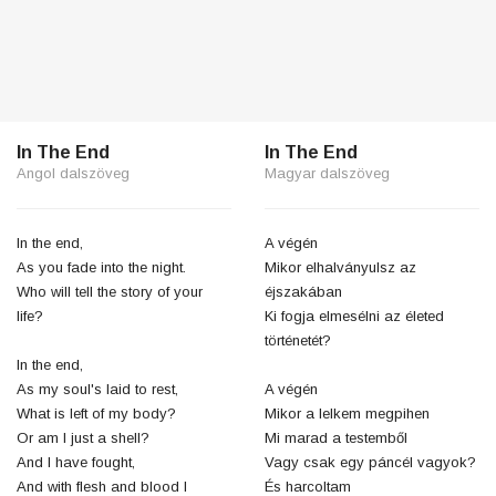
In The End
In The End
Angol dalszöveg
Magyar dalszöveg
In the end,
A végén
As you fade into the night.
Mikor elhalványulsz az
Who will tell the story of your
éjszakában
life?
Ki fogja elmesélni az életed
történetét?
In the end,
As my soul's laid to rest,
A végén
What is left of my body?
Mikor a lelkem megpihen
Or am I just a shell?
Mi marad a testemből
And I have fought,
Vagy csak egy páncél vagyok?
And with flesh and blood I
És harcoltam