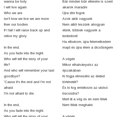
wanna be holy.
Bár minden bűn ellenére is szent
I will live again.
akarok maradni
Who we are
Újra élni fogok
Isn't how we live we are more
Azok akik vagyunk
then our bodies
Nem attól leszünk ahogyan
If I fall I will raise back up and
élünk, többek vagyunk a
relive my glory.
testünknél
Ha elbukom, újra felemelkedem
In the end,
majd és újra élem a dicsőségem
As you fade into the night.
Who will tell the story of your
A végén
life?
Mikor elhalványulsz az
And who will remember your last
éjszakában
goodbye?
Ki fogja elmesélni az életed
'Cause it's the end and I'm not
történetét?
afraid.
És ki fog emlékezni az utolsó
I'm not afraid to die.
búcsúdra?
Mert itt a vég és én nem félek
In the end,
Nem félek meghalni
As you fade into the night.
Who will tell the story of your
A végén