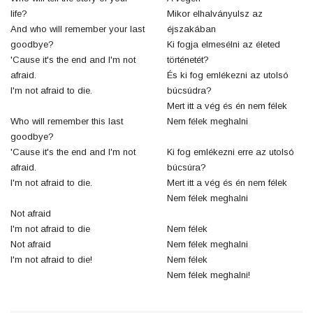
life?
Mikor elhalványulsz az
And who will remember your last
éjszakában
goodbye?
Ki fogja elmesélni az életed
'Cause it's the end and I'm not
történetét?
afraid.
És ki fog emlékezni az utolsó
I'm not afraid to die.
búcsúdra?
Mert itt a vég és én nem félek
Who will remember this last
Nem félek meghalni
goodbye?
'Cause it's the end and I'm not
Ki fog emlékezni erre az utolsó
afraid.
búcsúra?
I'm not afraid to die.
Mert itt a vég és én nem félek
Nem félek meghalni
Not afraid
I'm not afraid to die
Nem félek
Not afraid
Nem félek meghalni
I'm not afraid to die!
Nem félek
Nem félek meghalni!