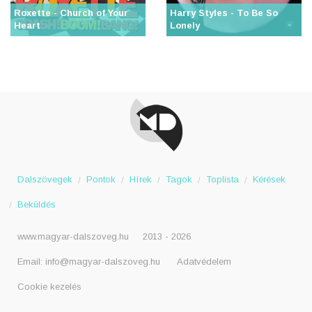
Roxette - Church of Your
Harry Styles - To Be So
Heart
Lonely
Dalszövegek
Pontok
Hírek
Tagok
Toplista
Kérések
Beküldés
www.magyar-dalszoveg.hu
2013 - 2026
Email:
info@magyar-dalszoveg.hu
Adatvédelem
Cookie kezelés