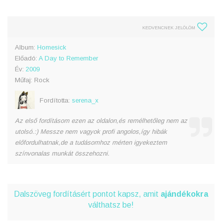
KEDVENCNEK JELÖLÖM
Album:
Homesick
Előadó:
A Day to Remember
Év:
2009
Műfaj: Rock
Fordította:
serena_x
Az első fordításom ezen az oldalon,és remélhetőleg nem az
utolsó.:) Messze nem vagyok profi angolos,így hibák
előfordulhatnak,de a tudásomhoz mérten igyekeztem
színvonalas munkát összehozni.
Dalszöveg fordításért pontot kapsz, amit
ajándékokra
válthatsz be!