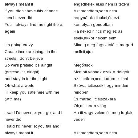
always meant it
engednélek el,és nem is tettem
If you didn't have this chance
Azt mondtam,soha nem
then I never did
hagynálak elbukni,és ezt
You'll always find me right there,
komolyan gondoltam
again
Ha neked nincs meg ez az
esély,akkor nekem sem
I'm going crazy
Mindig meg fogsz találni magad
Cause there are things in the
mellett,újra
streets I don't believe
So we'll pretend it's alright
Megőrülök
(pretend it's alright)
Mert ott vannak ezek a dolgok
and stay in for the night
az utcákon,nem tudom elhinni
Oh what a world
Szóval tettessük,hogy minden
I'll keep you safe here with me
rendben
(with me)
És maradj itt éjszakára
Oh,micsoda világ
I said I'd never let you go, and I
Ha itt vagy velem,én meg foglak
never did
védeni
I said I'd never let you fall and I
always meant it
Azt mondtam,soha nem