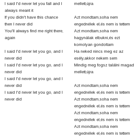
I said I'd never let you fall and I
mellett,újra
always meant it
If you didn't have this chance
Azt mondtam,soha nem
then I never did
engednélek el,és nem is tettem
You'll always find me right there,
Azt mondtam,soha nem
again
hagynálak elbukni,és ezt
komolyan gondoltam
I said I'd never let you go, and I
Ha neked nincs meg ez az
never did
esély,akkor nekem sem
I said I'd never let you go, and I
Mindig meg fogsz találni magad
never did
mellett,újra
I said I'd never let you go, and I
never did
Azt mondtam,soha nem
I said I'd never let you go, and I
engednélek el,és nem is tettem
never did
Azt mondtam,soha nem
engednélek el,és nem is tettem
Azt mondtam,soha nem
engednélek el,és nem is tettem
Azt mondtam,soha nem
engednélek el,és nem is tettem