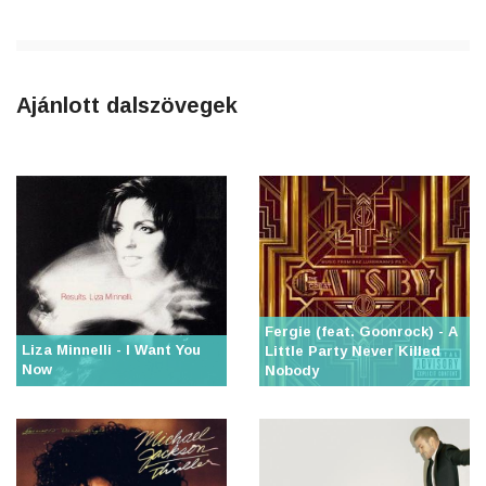
Ajánlott dalszövegek
Fergie (feat. Goonrock) - A
Liza Minnelli - I Want You
Little Party Never Killed
Now
Nobody