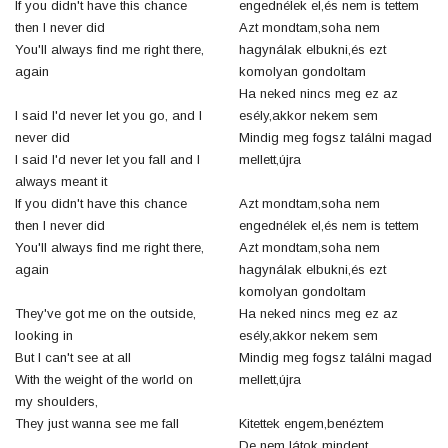
If you didn't have this chance
engednélek el,és nem is tettem
then I never did
Azt mondtam,soha nem
You'll always find me right there,
hagynálak elbukni,és ezt
again
komolyan gondoltam
Ha neked nincs meg ez az
I said I'd never let you go, and I
esély,akkor nekem sem
never did
Mindig meg fogsz találni magad
I said I'd never let you fall and I
mellett,újra
always meant it
If you didn't have this chance
Azt mondtam,soha nem
then I never did
engednélek el,és nem is tettem
You'll always find me right there,
Azt mondtam,soha nem
again
hagynálak elbukni,és ezt
komolyan gondoltam
They've got me on the outside,
Ha neked nincs meg ez az
looking in
esély,akkor nekem sem
But I can't see at all
Mindig meg fogsz találni magad
With the weight of the world on
mellett,újra
my shoulders,
They just wanna see me fall
Kitettek engem,benéztem
De nem látok mindent