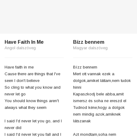
Have Faith In Me
Bízz bennem
Angol dalszöveg
Magyar dalszöveg
Have faith in me
Bízz bennem
Cause there are things that I've
Mert ott vannak ezek a
seen I don't believe
dolgok,amiket láttam,nem tudok
So cling to what you know and
hinni
never let go
Kapaszkodj bele abba,amit
You should know things aren't
ismersz és soha ne ereszd el
always what they seem
Tudnod kéne,hogy a dolgok
nem mindig azok,amiknek
I said I'd never let you go, and I
látszanak
never did
I said I'd never let you fall and I
Azt mondtam,soha nem