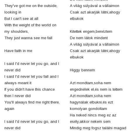
They've got me on the outside,
A világ súlyával a vállaimon
looking in
Csak azt akarják látni,ahogy
But I can't see at all
elbukok
With the weight of the world on
my shoulders,
Kitettek engem,benéztem
They just wanna see me fall
De nem látok mindent
A világ súlyával a vállaimon
Have faith in me
Csak azt akarják látni,ahogy
elbukok
I said I'd never let you go, and I
never did
Higgy bennem
I said I'd never let you fall and I
always meant it
Azt mondtam,soha nem
If you didn't have this chance
engednélek el,és nem is tettem
then I never did
Azt mondtam,soha nem
You'll always find me right there,
hagynálak elbukni,és ezt
again
komolyan gondoltam
Ha neked nincs meg ez az
I said I'd never let you go, and I
esély,akkor nekem sem
never did
Mindig meg fogsz találni magad