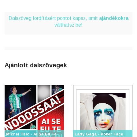
Dalszöveg fordításért pontot kapsz, amit
ajándékokra
válthatsz be!
Ajánlott dalszövegek
Michel Teló - Ai Se Eu Te
Lady Gaga - Poker Face