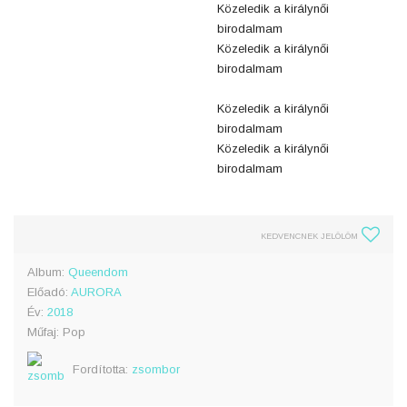
Közeledik a királynői
birodalmam
Közeledik a királynői
birodalmam
Közeledik a királynői
birodalmam
Közeledik a királynői
birodalmam
KEDVENCNEK JELÖLÖM
Album:
Queendom
Előadó:
AURORA
Év:
2018
Műfaj: Pop
Fordította:
zsombor