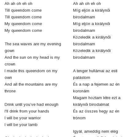
Ah ah oh eh oh
Ah ah oh eh oh
Till queendom come
Míg eljön a királynői
Till queendom come
birodalmam
My queendom come
Míg eljön a királynői
My queendom come
birodalmam
Közeledik a királynői
The sea waves are my evening
birodalmam
gown
Közeledik a királynői
And the sun on my head is my
birodalmam
crown
I made this queendom on my
A tenger hullámai az esti
own
palástom
And all the mountains are my
És a nap a fejemen az én
throne
koronám
Magam hoztam létre ezt a
Drink until you’ve had enough
királynői birodalmat
I'll drink from your hands
És az összes hegy az én
I will be your warrior
trónom
I will be your lamb
Igyál, ameddig nem elég