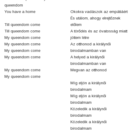
queendom
You have a home
Okokra vadászok az empátiáért
És utálom, ahogy elrejtőznek
Till queendom come
előlem
Till queendom come
A törődés és az óvatosság miatt
My queendom come
jöttem létre
My queendom come
Az otthonod a királynői
My queendom come
birodalmamban van
My queendom come
A helyed a királynői
birodalmamban van
My queendom come
Megvan az otthonod
My queendom come
Míg eljön a királynői
birodalmam
Míg eljön a királynői
birodalmam
Közeledik a királynői
birodalmam
Közeledik a királynői
birodalmam