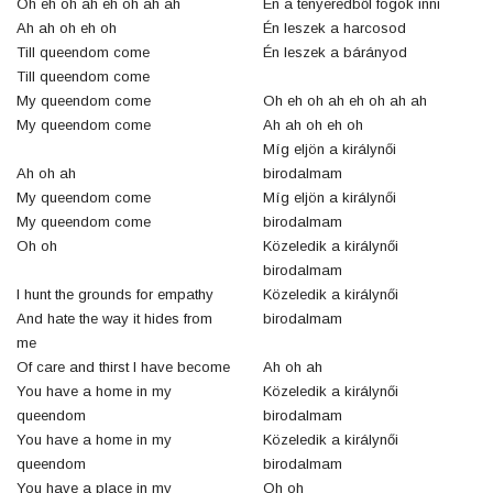
Oh eh oh ah eh oh ah ah
Én a tenyeredből fogok inni
Ah ah oh eh oh
Én leszek a harcosod
Till queendom come
Én leszek a bárányod
Till queendom come
My queendom come
Oh eh oh ah eh oh ah ah
My queendom come
Ah ah oh eh oh
Míg eljön a királynői
Ah oh ah
birodalmam
My queendom come
Míg eljön a királynői
My queendom come
birodalmam
Oh oh
Közeledik a királynői
birodalmam
I hunt the grounds for empathy
Közeledik a királynői
And hate the way it hides from
birodalmam
me
Of care and thirst I have become
Ah oh ah
You have a home in my
Közeledik a királynői
queendom
birodalmam
You have a home in my
Közeledik a királynői
queendom
birodalmam
You have a place in my
Oh oh