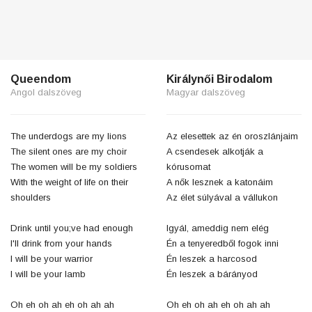
Queendom
Királynői Birodalom
Angol dalszöveg
Magyar dalszöveg
The underdogs are my lions
Az elesettek az én oroszlánjaim
The silent ones are my choir
A csendesek alkotják a
The women will be my soldiers
kórusomat
With the weight of life on their
A nők lesznek a katonáim
shoulders
Az élet súlyával a vállukon
Drink until you;ve had enough
Igyál, ameddig nem elég
I'll drink from your hands
Én a tenyeredből fogok inni
I will be your warrior
Én leszek a harcosod
I will be your lamb
Én leszek a bárányod
Oh eh oh ah eh oh ah ah
Oh eh oh ah eh oh ah ah