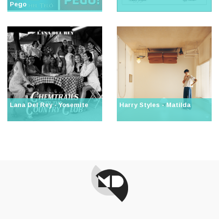
Pego
Lana Del Rey - Yosemite
Harry Styles - Matilda