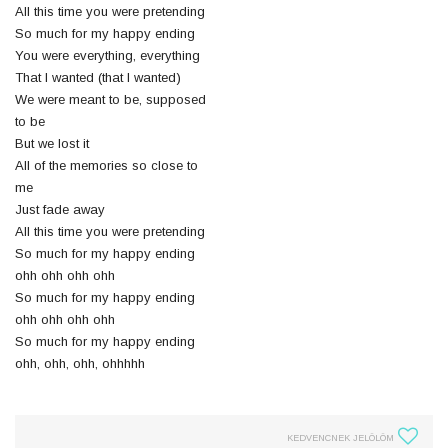
All this time you were pretending
So much for my happy ending
You were everything, everything
That I wanted (that I wanted)
We were meant to be, supposed
to be
But we lost it
All of the memories so close to
me
Just fade away
All this time you were pretending
So much for my happy ending
ohh ohh ohh ohh
So much for my happy ending
ohh ohh ohh ohh
So much for my happy ending
ohh, ohh, ohh, ohhhhh
KEDVENCNEK JELÖLÖM