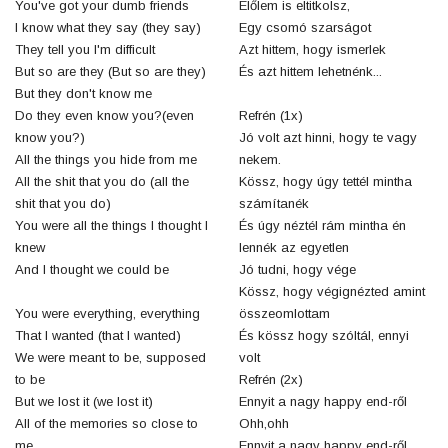
You've got your dumb friends
Előlem is eltitkolsz,
I know what they say (they say)
Egy csomó szarságot
They tell you I'm difficult
Azt hittem, hogy ismerlek
But so are they (But so are they)
És azt hittem lehetnénk...
But they don't know me
Do they even know you?(even
Refrén (1x)
know you?)
Jó volt azt hinni, hogy te vagy
All the things you hide from me
nekem.
All the shit that you do (all the
Kössz, hogy úgy tettél mintha
shit that you do)
számítanék
You were all the things I thought I
És úgy néztél rám mintha én
knew
lennék az egyetlen
And I thought we could be
Jó tudni, hogy vége
Kössz, hogy végignézted amint
You were everything, everything
összeomlottam
That I wanted (that I wanted)
És kössz hogy szóltál, ennyi
We were meant to be, supposed
volt
to be
Refrén (2x)
But we lost it (we lost it)
Ennyit a nagy happy end-ről
All of the memories so close to
Ohh,ohh
me
Ennyit a nagy happy end-ről