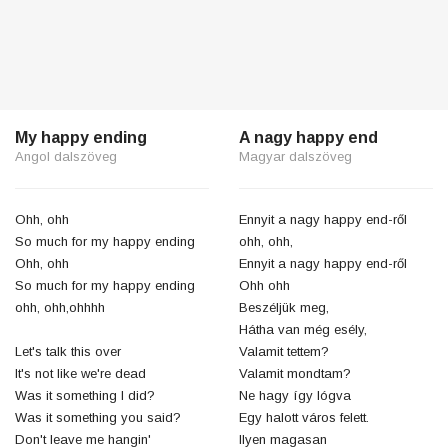
My happy ending
A nagy happy end
Angol dalszöveg
Magyar dalszöveg
Ohh, ohh
Ennyit a nagy happy end-ről
So much for my happy ending
ohh, ohh,
Ohh, ohh
Ennyit a nagy happy end-ről
So much for my happy ending
Ohh ohh
ohh, ohh,ohhhh
Beszéljük meg,
Hátha van még esély,
Let's talk this over
Valamit tettem?
It's not like we're dead
Valamit mondtam?
Was it something I did?
Ne hagy így lógva
Was it something you said?
Egy halott város felett.
Don't leave me hangin'
Ilyen magasan