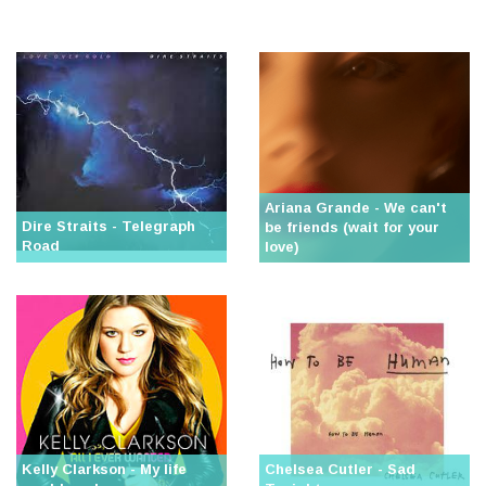
Ariana Grande - We can't
Dire Straits - Telegraph
be friends (wait for your
Road
love)
Kelly Clarkson - My life
Chelsea Cutler - Sad