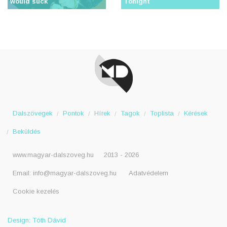
would suck
Tonight
Dalszövegek
Pontok
Hírek
Tagok
Toplista
Kérések
Beküldés
www.magyar-dalszoveg.hu
2013 - 2026
Email:
info@magyar-dalszoveg.hu
Adatvédelem
Cookie kezelés
Design: Tóth Dávid