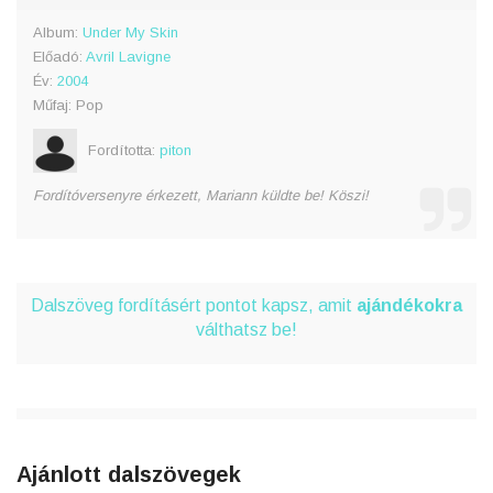
Album:
Under My Skin
Előadó:
Avril Lavigne
Év:
2004
Műfaj: Pop
Fordította:
piton
Fordítóversenyre érkezett, Mariann küldte be! Köszi!
Dalszöveg fordításért pontot kapsz, amit
ajándékokra
válthatsz be!
Ajánlott dalszövegek