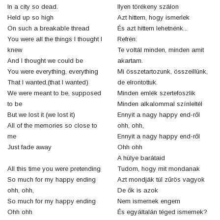
In a city so dead.
Ilyen törékeny szálon
Held up so high
Azt hittem, hogy ismerlek
On such a breakable thread
És azt hittem lehetnénk...
You were all the things I thought I
Refrén:
knew
Te voltál minden, minden amit
And I thought we could be
akartam.
You were everything, everything
Mi összetartozunk, összeillünk,
That I wanted,(that I wanted)
de elrontottuk.
We were meant to be, supposed
Minden emlék szertefoszlik
to be
Minden alkalommal színleltél
But we lost it (we lost it)
Ennyit a nagy happy end-ről
All of the memories so close to
ohh, ohh,
me
Ennyit a nagy happy end-ről
Just fade away
Ohh ohh
A hülye barátaid
All this time you were pretending
Tudom, hogy mit mondanak
So much for my happy ending
Azt mondják túl zűrös vagyok
ohh, ohh,
De ők is azok
So much for my happy ending
Nem ismernek engem
Ohh ohh
És egyáltalán téged ismernek?