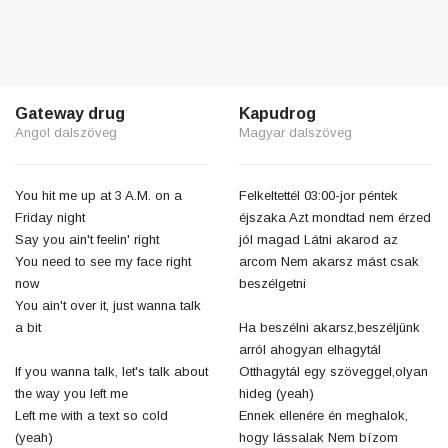
Gateway drug
Kapudrog
Angol dalszöveg
Magyar dalszöveg
You hit me up at 3 A.M. on a
Felkeltettél 03:00-jor péntek
Friday night
éjszaka Azt mondtad nem érzed
Say you ain't feelin' right
jól magad Látni akarod az
You need to see my face right
arcom Nem akarsz mást csak
now
beszélgetni
You ain't over it, just wanna talk
a bit
Ha beszélni akarsz,beszéljünk
arról ahogyan elhagytál
If you wanna talk, let's talk about
Otthagytál egy szöveggel,olyan
the way you left me
hideg (yeah)
Left me with a text so cold
Ennek ellenére én meghalok,
(yeah)
hogy lássalak Nem bízom