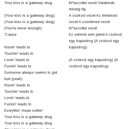
Your kiss is a gateway drug
Ki*aszottul vezet Valakinek
mindig fáj
(Your kiss is a gateway drug)
A csókod vezet Az érintésed
(Your kiss is a gateway drug)
vezet A szerelmed vezet
(You're never enough)
Ki*aszottul vezet
'Cause
Ez semmit sem jelent A csókod
egy kapudrog (A csókod egy
Kissin' leads to
kapudrog)
Touchin' leads to
Lovin' leads to
(A csókod egy kapudrog) (A
Fuckin' leads to
csókod egy kapudrog)
Someone always seems to get
hurt (yeah)
Kissin' leads to
Touchin' leads to
Lovin' leads to
Fuckin' leads to
Everythin' mean nothin'
Your kiss is a gateway drug
Your kiss is a gateway drug