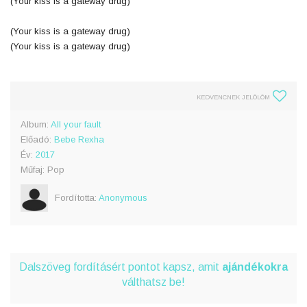
(Your kiss is a gateway drug)
(Your kiss is a gateway drug)
(Your kiss is a gateway drug)
KEDVENCNEK JELÖLÖM
Album:
All your fault
Előadó:
Bebe Rexha
Év:
2017
Műfaj: Pop
Fordította:
Anonymous
Dalszöveg fordításért pontot kapsz, amit
ajándékokra
válthatsz be!