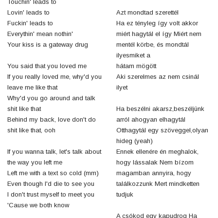
Touchin' leads to
Lovin' leads to
Azt mondtad szerettél
Fuckin' leads to
Ha ez tényleg így volt akkor
Everythin' mean nothin'
miért hagytál el így Miért nem
Your kiss is a gateway drug
mentél körbe, és mondtál
ilyesmiket a
You said that you loved me
hátam mögött
If you really loved me, why'd you
Aki szerelmes az nem csinál
leave me like that
ilyet
Why'd you go around and talk
shit like that
Ha beszélni akarsz,beszéljünk
Behind my back, love don't do
arról ahogyan elhagytál
shit like that, ooh
Otthagytál egy szöveggel,olyan
hideg (yeah)
If you wanna talk, let's talk about
Ennek ellenére én meghalok,
the way you left me
hogy lássalak Nem bízom
Left me with a text so cold (mm)
magamban annyira, hogy
Even though I'd die to see you
találkozzunk Mert mindketten
I don't trust myself to meet you
tudjuk
'Cause we both know
A csókod egy kapudrog Ha