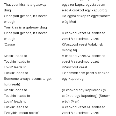
That your kiss is a gateway
egyszer kapsz egyet,sosem
drug
elég A csókod egy kapudrog
Once you get one, it's never
Ha egyszer kapsz egyet,sosem
enough
elég Mert
Your kiss is a gateway drug
Once you get one, it's never
A csókod vezet Az érintésed
enough
vezet A szerelmed vezet
'Cause
Ki*aszottul vezet Valakinek
mindig fáj
Kissin' leads to
A csókod vezet Az érintésed
Touchin' leads to
vezet A szerelmed vezet
Lovin' leads to
Ki*aszottul vezet
Fuckin' leads to
Ez semmit sem jelent A csókod
Someone always seems to get
egy kapudrog
hurt (yeah)
Kissin' leads to
(A csókod egy kapudrog) (A
Touchin' leads to
csókod egy kapudrog) (Sosem
Lovin' leads to
elég) (Mert)
Fuckin' leads to
A csókod vezet Az érintésed
Everythin' mean nothin'
vezet A szerelmed vezet