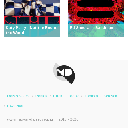
Katy Perry - Not the End of
Ed Sheeran - Sandman
the World
Dalszövegek
Pontok
Hírek
Tagok
Toplista
Kérések
Beküldés
www.magyar-dalszoveg.hu
2013 - 2026