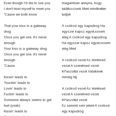
Even though I'd die to see you
magamban annyira, hogy
I don't trust myself to meet you
találkozzunk Mert mindketten
'Cause we both know
tudjuk
That your kiss is a gateway
A csókod egy kapudrog Ha
drug
egyszer kapsz egyet,sosem
Once you get one, it's never
elég A csókod egy kapudrog
enough
Ha egyszer kapsz egyet,sosem
Your kiss is a gateway drug
elég Mert
Once you get one, it's never
enough
A csókod vezet Az érintésed
'Cause
vezet A szerelmed vezet
Ki*aszottul vezet Valakinek
Kissin' leads to
mindig fáj
Touchin' leads to
Lovin' leads to
A csókod vezet Az érintésed
Fuckin' leads to
vezet A szerelmed vezet
Someone always seems to get
Ki*aszottul vezet
hurt (yeah)
Ez semmit sem jelent A csókod
Kissin' leads to
egy kapudrog