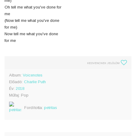
me)
Oh tell me what you've done for
me
(Now tell me what you've done
for me)
Now tell me what you've done
for me
KEDVENCNEK JELÖLÖM
Album:
Voicenotes
Előadó:
Charlie Puth
Év:
2018
Műfaj: Pop
Fordította:
petritas