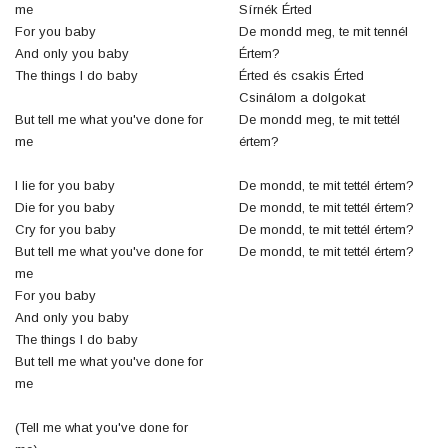
me
Sírnék Érted
For you baby
De mondd meg, te mit tennél
And only you baby
Értem?
The things I do baby
Érted és csakis Érted
Csinálom a dolgokat
But tell me what you've done for
De mondd meg, te mit tettél
me
értem?
I lie for you baby
De mondd, te mit tettél értem?
Die for you baby
De mondd, te mit tettél értem?
Cry for you baby
De mondd, te mit tettél értem?
But tell me what you've done for
De mondd, te mit tettél értem?
me
For you baby
And only you baby
The things I do baby
But tell me what you've done for
me
(Tell me what you've done for