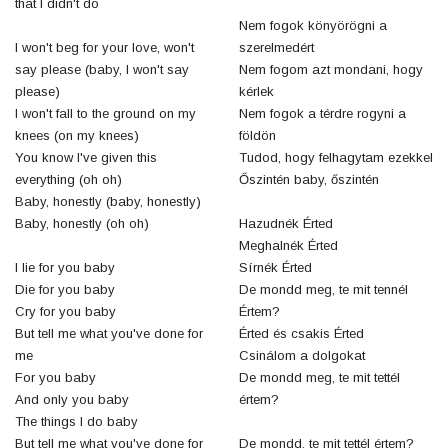
that I didn't do
Nem fogok könyörögni a
I won't beg for your love, won't
szerelmedért
say please (baby, I won't say
Nem fogom azt mondani, hogy
please)
kérlek
I won't fall to the ground on my
Nem fogok a térdre rogyni a
knees (on my knees)
földön
You know I've given this
Tudod, hogy felhagytam ezekkel
everything (oh oh)
Őszintén baby, őszintén
Baby, honestly (baby, honestly)
Baby, honestly (oh oh)
Hazudnék Érted
Meghalnék Érted
I lie for you baby
Sírnék Érted
Die for you baby
De mondd meg, te mit tennél
Cry for you baby
Értem?
But tell me what you've done for
Érted és csakis Érted
me
Csinálom a dolgokat
For you baby
De mondd meg, te mit tettél
And only you baby
értem?
The things I do baby
But tell me what you've done for
De mondd, te mit tettél értem?