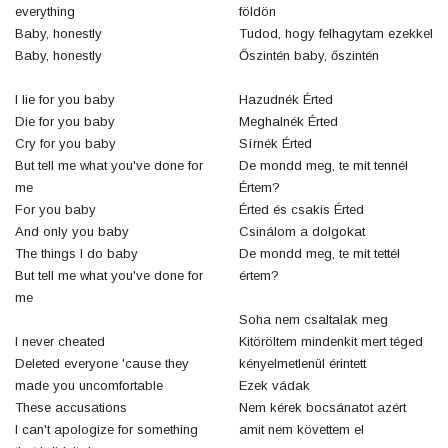
everything
földön
Baby, honestly
Tudod, hogy felhagytam ezekkel
Baby, honestly
Őszintén baby, őszintén
I lie for you baby
Hazudnék Érted
Die for you baby
Meghalnék Érted
Cry for you baby
Sírnék Érted
But tell me what you've done for
De mondd meg, te mit tennél
me
Értem?
For you baby
Érted és csakis Érted
And only you baby
Csinálom a dolgokat
The things I do baby
De mondd meg, te mit tettél
But tell me what you've done for
értem?
me
Soha nem csaltalak meg
I never cheated
Kitöröltem mindenkit mert téged
Deleted everyone 'cause they
kényelmetlenül érintett
made you uncomfortable
Ezek vádak
These accusations
Nem kérek bocsánatot azért
I can't apologize for something
amit nem követtem el