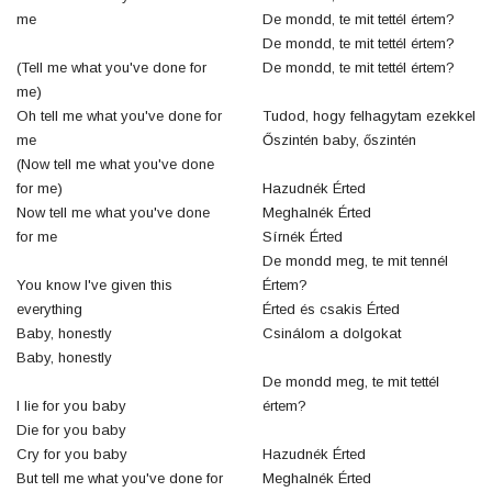
me
De mondd, te mit tettél értem?
De mondd, te mit tettél értem?
(Tell me what you've done for
De mondd, te mit tettél értem?
me)
Oh tell me what you've done for
Tudod, hogy felhagytam ezekkel
me
Őszintén baby, őszintén
(Now tell me what you've done
for me)
Hazudnék Érted
Now tell me what you've done
Meghalnék Érted
for me
Sírnék Érted
De mondd meg, te mit tennél
You know I've given this
Értem?
everything
Érted és csakis Érted
Baby, honestly
Csinálom a dolgokat
Baby, honestly
De mondd meg, te mit tettél
I lie for you baby
értem?
Die for you baby
Cry for you baby
Hazudnék Érted
But tell me what you've done for
Meghalnék Érted