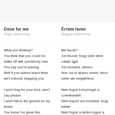
Done for me
Értem tenni
Angol dalszöveg
Magyar dalszöveg
What you thinking?
Mit hiszel?
You think that you could be
Azt hiszed, hogy jobb lehet
better off with somebody new
valaki újjal.
You say you're leaving
Azt mondod, elmész
Well if you wanna leave there
Nos, ha el akarsz menni, nincs
ain't nobody stopping you
senki aki megállítson
I won't beg for your love, won't
Nem fogok könyörögni a
say please
szerelmedért
I won't fall to the ground on my
Nem fogom azt mondani, hogy
knees
kérlek
You know I've given this
Nem fogok a térdre rogyni a