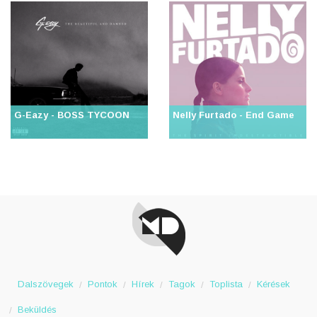
G-Eazy - BOSS TYCOON
Nelly Furtado - End Game
Dalszövegek
Pontok
Hírek
Tagok
Toplista
Kérések
Beküldés