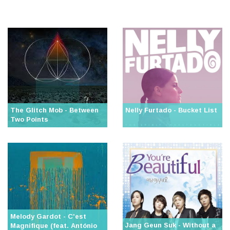
The Glitch Mob - Between
Nelly Furtado - Bucket List
Two Points
Melody Gardot - C'est
Jang Geun Suk - Without a
Magnifique (feat. António