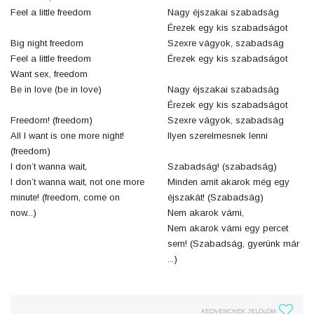
Feel a little freedom
Nagy éjszakai szabadság
Érezek egy kis szabadságot
Big night freedom
Szexre vágyok, szabadság
Feel a little freedom
Érezek egy kis szabadságot
Want sex, freedom
Be in love (be in love)
Nagy éjszakai szabadság
Érezek egy kis szabadságot
Freedom! (freedom)
Szexre vágyok, szabadság
All I want is one more night!
Ilyen szerelmesnek lenni
(freedom)
I don’t wanna wait,
Szabadság! (szabadság)
I don’t wanna wait, not one more
Minden amit akarok még egy
minute! (freedom, come on
éjszakát! (Szabadság)
now...)
Nem akarok várni,
Nem akarok várni egy percet
sem! (Szabadság, gyerünk már
...)
KEDVENCNEK JELÖLÖM