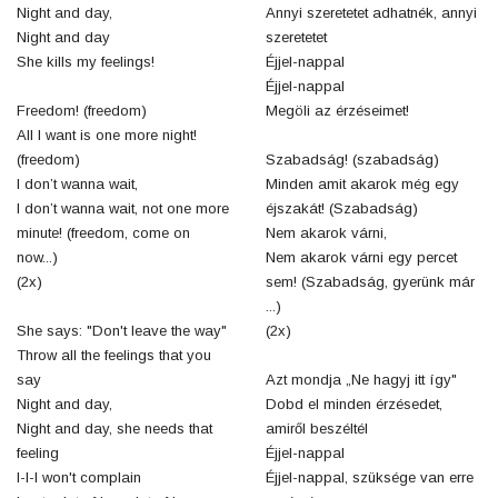
Night and day,
Annyi szeretetet adhatnék, annyi
Night and day
szeretetet
She kills my feelings!
Éjjel-nappal
Éjjel-nappal
Freedom! (freedom)
Megöli az érzéseimet!
All I want is one more night!
(freedom)
Szabadság! (szabadság)
I don’t wanna wait,
Minden amit akarok még egy
I don’t wanna wait, not one more
éjszakát! (Szabadság)
minute! (freedom, come on
Nem akarok várni,
now...)
Nem akarok várni egy percet
(2x)
sem! (Szabadság, gyerünk már
...)
She says: "Don't leave the way"
(2x)
Throw all the feelings that you
say
Azt mondja „Ne hagyj itt így"
Night and day,
Dobd el minden érzésedet,
Night and day, she needs that
amiről beszéltél
feeling
Éjjel-nappal
I-I-I won't complain
Éjjel-nappal, szüksége van erre