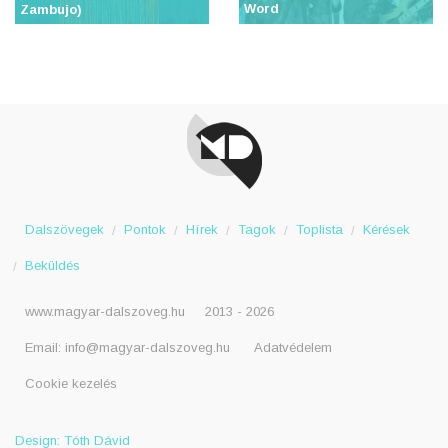
Word
Zambujo)
Dalszövegek
Pontok
Hírek
Tagok
Toplista
Kérések
Beküldés
www.magyar-dalszoveg.hu
2013 - 2026
Email:
info@magyar-dalszoveg.hu
Adatvédelem
Cookie kezelés
Design: Tóth Dávid