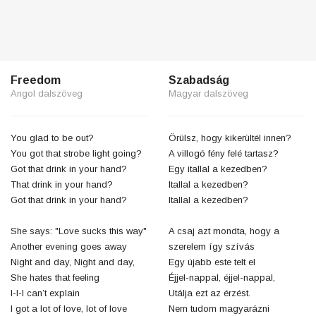
Freedom
Szabadság
Angol dalszöveg
Magyar dalszöveg
You glad to be out?
Örülsz, hogy kikerültél innen?
You got that strobe light going?
A villogó fény felé tartasz?
Got that drink in your hand?
Egy itallal a kezedben?
That drink in your hand?
Itallal a kezedben?
Got that drink in your hand?
Itallal a kezedben?
She says: "Love sucks this way"
A csaj azt mondta, hogy a
Another evening goes away
szerelem így szívás
Night and day, Night and day,
Egy újabb este telt el
She hates that feeling
Éjjel-nappal, éjjel-nappal,
I-I-I can’t explain
Utálja ezt az érzést.
I got a lot of love, lot of love
Nem tudom magyarázni