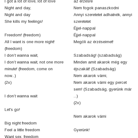
I got a lot of love, lot of love
az érzésre
Night and day,
Nem fogok panaszkodni
Night and day
Annyi szeretetet adhatnék, annyi
She kills my feelings!
szeretetet
Éjjel-nappal
Freedom! (freedom)
Éjjel-nappal
All I want is one more night!
Megöli az érzéseimet!
(freedom)
I don’t wanna wait,
Szabadság! (szabadság)
I don’t wanna wait, not one more
Minden amit akarok még egy
minute! (freedom, come on
éjszakát! (Szabadság)
now...)
Nem akarok várni,
(2x)
Nem akarok várni egy percet
sem! (Szabadság, gyerünk már
I don’t wanna wait
...)
(2x)
Let's go!
Nem akarok várni
Big night freedom
Feel a little freedom
Gyerünk!
Want sex, freedom