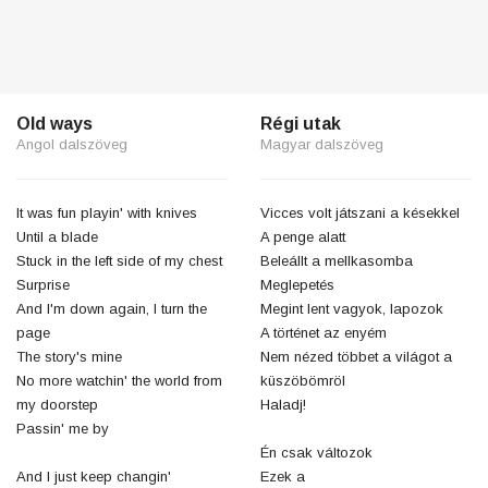
Old ways
Régi utak
Angol dalszöveg
Magyar dalszöveg
It was fun playin' with knives
Vicces volt játszani a késekkel
Until a blade
A penge alatt
Stuck in the left side of my chest
Beleállt a mellkasomba
Surprise
Meglepetés
And I'm down again, I turn the
Megint lent vagyok, lapozok
page
A történet az enyém
The story's mine
Nem nézed többet a világot a
No more watchin' the world from
küszöbömröl
my doorstep
Haladj!
Passin' me by
Én csak változok
And I just keep changin'
Ezek a