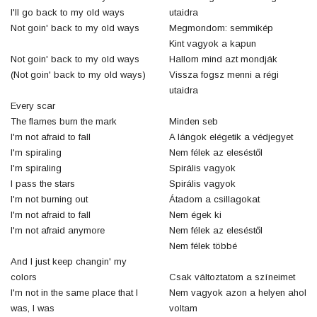
I'll go back to my old ways
utaidra
Not goin' back to my old ways
Megmondom: semmikép
Kint vagyok a kapun
Not goin' back to my old ways
Hallom mind azt mondják
(Not goin' back to my old ways)
Vissza fogsz menni a régi
utaidra
Every scar
The flames burn the mark
Minden seb
I'm not afraid to fall
A lángok elégetik a védjegyet
I'm spiraling
Nem félek az eleséstől
I'm spiraling
Spirális vagyok
I pass the stars
Spirális vagyok
I'm not burning out
Átadom a csillagokat
I'm not afraid to fall
Nem égek ki
I'm not afraid anymore
Nem félek az eleséstől
Nem félek többé
And I just keep changin' my
colors
Csak változtatom a színeimet
I'm not in the same place that I
Nem vagyok azon a helyen ahol
was, I was
voltam