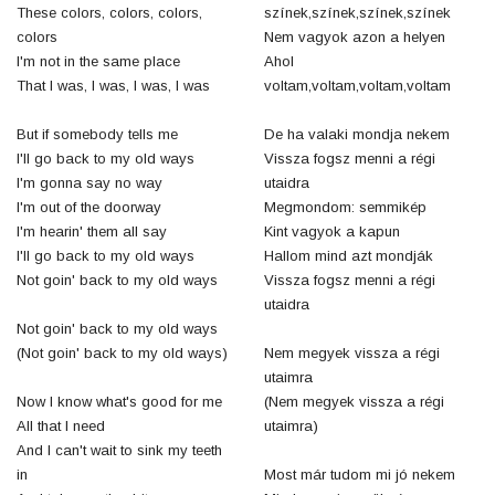
These colors, colors, colors,
színek,színek,színek,színek
colors
Nem vagyok azon a helyen
I'm not in the same place
Ahol
That I was, I was, I was, I was
voltam,voltam,voltam,voltam
But if somebody tells me
De ha valaki mondja nekem
I'll go back to my old ways
Vissza fogsz menni a régi
I'm gonna say no way
utaidra
I'm out of the doorway
Megmondom: semmikép
I'm hearin' them all say
Kint vagyok a kapun
I'll go back to my old ways
Hallom mind azt mondják
Not goin' back to my old ways
Vissza fogsz menni a régi
utaidra
Not goin' back to my old ways
(Not goin' back to my old ways)
Nem megyek vissza a régi
utaimra
Now I know what's good for me
(Nem megyek vissza a régi
All that I need
utaimra)
And I can't wait to sink my teeth
in
Most már tudom mi jó nekem