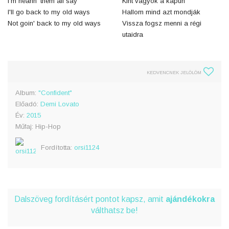
I'm hearin' them all say
Kint vagyok a kapun
I'll go back to my old ways
Hallom mind azt mondják
Not goin' back to my old ways
Vissza fogsz menni a régi
utaidra
KEDVENCNEK JELÖLÖM
Album:
"Confident"
Előadó:
Demi Lovato
Év:
2015
Műfaj: Hip-Hop
Fordította:
orsi1124
Dalszöveg fordításért pontot kapsz, amit
ajándékokra
válthatsz be!