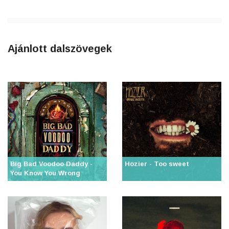
Ajánlott dalszövegek
Big Bad Voodoo Daddy -
Hozier - Too sweet
You Know You Wrong