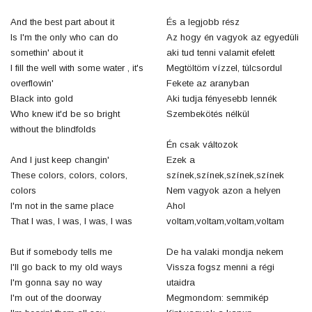
And the best part about it
És a legjobb rész
Is I'm the only who can do
Az hogy én vagyok az egyedüli
somethin' about it
aki tud tenni valamit efelett
I fill the well with some water , it's
Megtöltöm vízzel, túlcsordul
overflowin'
Fekete az aranyban
Black into gold
Aki tudja fényesebb lennék
Who knew it'd be so bright
Szembekötés nélkül
without the blindfolds
Én csak változok
And I just keep changin'
Ezek a
These colors, colors, colors,
színek,színek,színek,színek
colors
Nem vagyok azon a helyen
I'm not in the same place
Ahol
That I was, I was, I was, I was
voltam,voltam,voltam,voltam
But if somebody tells me
De ha valaki mondja nekem
I'll go back to my old ways
Vissza fogsz menni a régi
I'm gonna say no way
utaidra
I'm out of the doorway
Megmondom: semmikép