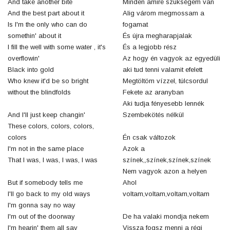
And take another bite
Minden amire szükségem van
And the best part about it
Alig várom megmossam a
Is I'm the only who can do
fogamat
somethin' about it
És újra megharapjalak
I fill the well with some water , it's
És a legjobb rész
overflowin'
Az hogy én vagyok az egyedüli
Black into gold
aki tud tenni valamit efelett
Who knew it'd be so bright
Megtöltöm vízzel, túlcsordul
without the blindfolds
Fekete az aranyban
Aki tudja fényesebb lennék
And I'll just keep changin'
Szembekötés nélkül
These colors, colors, colors,
colors
Én csak változok
I'm not in the same place
Azok a
That I was, I was, I was, I was
színek,,színek,színek,színek
Nem vagyok azon a helyen
But if somebody tells me
Ahol
I'll go back to my old ways
voltam,voltam,voltam,voltam
I'm gonna say no way
I'm out of the doorway
De ha valaki mondja nekem
I'm hearin' them all say
Vissza fogsz menni a régi