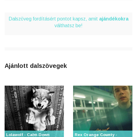
Dalszöveg fordításért pontot kapsz, amit
ajándékokra
válthatsz be!
Ajánlott dalszövegek
Lolawolf - Calm Down
Rex Orange County -