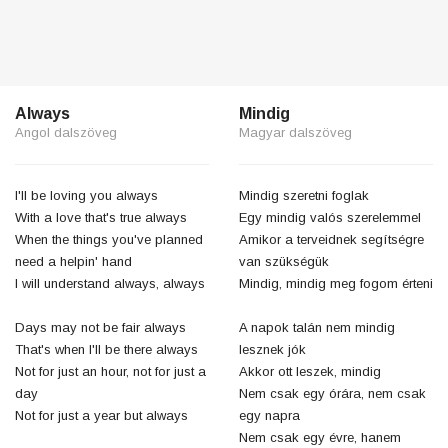
Always
Mindig
Angol dalszöveg
Magyar dalszöveg
I'll be loving you always
Mindig szeretni foglak
With a love that's true always
Egy mindig valós szerelemmel
When the things you've planned
Amikor a terveidnek segítségre
need a helpin' hand
van szükségük
I will understand always, always
Mindig, mindig meg fogom érteni
Days may not be fair always
A napok talán nem mindig
That's when I'll be there always
lesznek jók
Not for just an hour, not for just a
Akkor ott leszek, mindig
day
Nem csak egy órára, nem csak
Not for just a year but always
egy napra
Nem csak egy évre, hanem