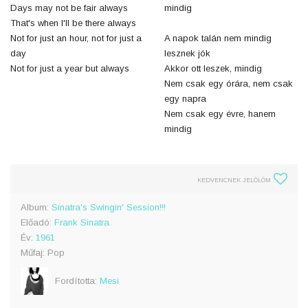
Days may not be fair always
mindig
That's when I'll be there always
Not for just an hour, not for just a
A napok talán nem mindig
day
lesznek jók
Not for just a year but always
Akkor ott leszek, mindig
Nem csak egy órára, nem csak
egy napra
Nem csak egy évre, hanem
mindig
KEDVENCNEK JELÖLÖM
Album:
Sinatra's Swingin' Session!!!
Előadó:
Frank Sinatra
Év:
1961
Műfaj: Pop
Fordította:
Mesi