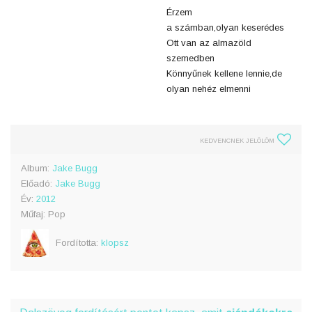
Érzem
a számban,olyan keserédes
Ott van az almazöld
szemedben
Könnyűnek kellene lennie,de
olyan nehéz elmenni
KEDVENCNEK JELÖLÖM
Album:
Jake Bugg
Előadó:
Jake Bugg
Év:
2012
Műfaj: Pop
Fordította:
klopsz