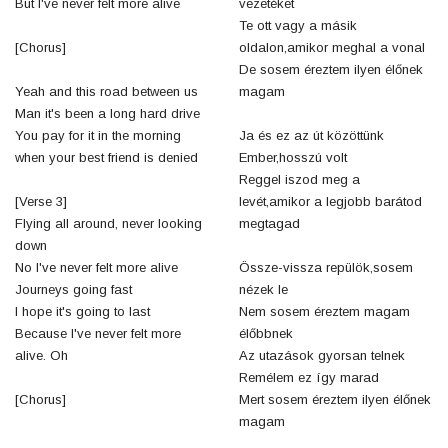
But I've never felt more alive
vezetéket
Te ott vagy a másik
[Chorus]
oldalon,amikor meghal a vonal
De sosem éreztem ilyen élőnek
Yeah and this road between us
magam
Man it's been a long hard drive
You pay for it in the morning
Ja és ez az út közöttünk
when your best friend is denied
Ember,hosszú volt
Reggel iszod meg a
[Verse 3]
levét,amikor a legjobb barátod
Flying all around, never looking
megtagad
down
No I've never felt more alive
Össze-vissza repülök,sosem
Journeys going fast
nézek le
I hope it's going to last
Nem sosem éreztem magam
Because I've never felt more
élőbbnek
alive. Oh
Az utazások gyorsan telnek
Remélem ez így marad
[Chorus]
Mert sosem éreztem ilyen élőnek
magam