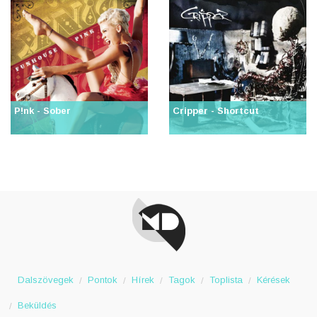
P!nk - Sober
Cripper - Shortcut
Dalszövegek
Pontok
Hírek
Tagok
Toplista
Kérések
Beküldés