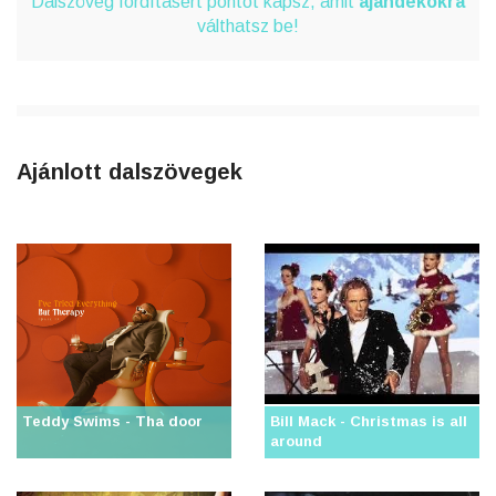
Dalszöveg fordításért pontot kapsz, amit
ajándékokra
válthatsz be!
Ajánlott dalszövegek
Teddy Swims - Tha door
Bill Mack - Christmas is all
around