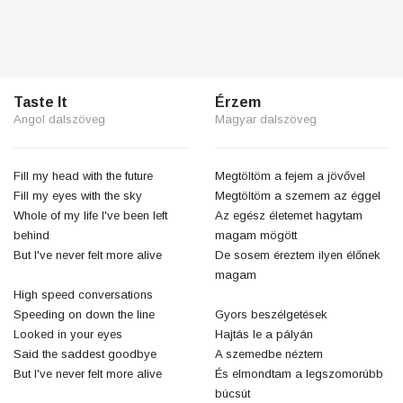
Taste It
Érzem
Angol dalszöveg
Magyar dalszöveg
Fill my head with the future
Megtöltöm a fejem a jövővel
Fill my eyes with the sky
Megtöltöm a szemem az éggel
Whole of my life I've been left
Az egész életemet hagytam
behind
magam mögött
But I've never felt more alive
De sosem éreztem ilyen élőnek
magam
High speed conversations
Speeding on down the line
Gyors beszélgetések
Looked in your eyes
Hajtás le a pályán
Said the saddest goodbye
A szemedbe néztem
But I've never felt more alive
És elmondtam a legszomorúbb
búcsút