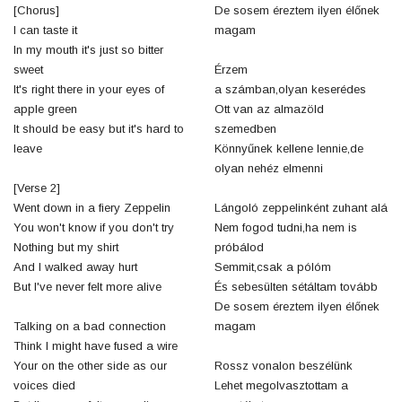
[Chorus]
De sosem éreztem ilyen élőnek
I can taste it
magam
In my mouth it's just so bitter
sweet
Érzem
It's right there in your eyes of
a számban,olyan keserédes
apple green
Ott van az almazöld
It should be easy but it's hard to
szemedben
leave
Könnyűnek kellene lennie,de
olyan nehéz elmenni
[Verse 2]
Went down in a fiery Zeppelin
Lángoló zeppelinként zuhant alá
You won't know if you don't try
Nem fogod tudni,ha nem is
Nothing but my shirt
próbálod
And I walked away hurt
Semmit,csak a pólóm
But I've never felt more alive
És sebesülten sétáltam tovább
De sosem éreztem ilyen élőnek
Talking on a bad connection
magam
Think I might have fused a wire
Your on the other side as our
Rossz vonalon beszélünk
voices died
Lehet megolvasztottam a