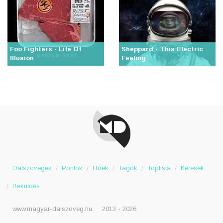
Foo Fighters - Life Of
Sheppard - This Electric
Illusion
Feeling
Dalszövegek
Pontok
Hírek
Tagok
Toplista
Kérések
Beküldés
www.magyar-dalszoveg.hu
2013 - 2026