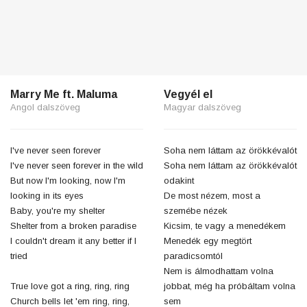
Marry Me ft. Maluma
Vegyél el
Angol dalszöveg
Magyar dalszöveg
I've never seen forever
Soha nem láttam az örökkévalót
I've never seen forever in the wild
Soha nem láttam az örökkévalót
But now I'm looking, now I'm
odakint
looking in its eyes
De most nézem, most a
Baby, you're my shelter
szemébe nézek
Shelter from a broken paradise
Kicsim, te vagy a menedékem
I couldn't dream it any better if I
Menedék egy megtört
tried
paradicsomtól
Nem is álmodhattam volna
True love got a ring, ring, ring
jobbat, még ha próbáltam volna
Church bells let 'em ring, ring,
sem