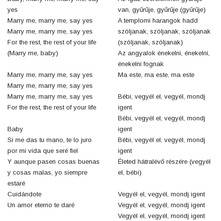
yes
van, gyűrűje, gyűrűje (gyűrűje)
Marry me, marry me, say yes
A templomi harangok hadd
Marry me, marry me, say yes
szóljanak, szóljanak, szóljanak
For the rest, the rest of your life
(szóljanak, szóljanak)
(Marry me, baby)
Az angyalok énekelni, énekelni,
énekelni fognak
Marry me, marry me, say yes
Ma este, ma este, ma este
Marry me, marry me, say yes
Marry me, marry me, say yes
Bébi, vegyél el, vegyél, mondj
For the rest, the rest of your life
igent
Bébi, vegyél el, vegyél, mondj
Baby
igent
Si me das tu mano, te lo juro
Bébi, vegyél el, vegyél, mondj
por mi vida que seré fiel
igent
Y aunque pasen cosas buenas
Életed hátralévő részére (vegyél
y cosas malas, yo siempre
el, bébi)
estaré
Cuidándote
Vegyél el, vegyél, mondj igent
Un amor eterno te daré
Vegyél el, vegyél, mondj igent
Vegyél el, vegyél, mondj igent