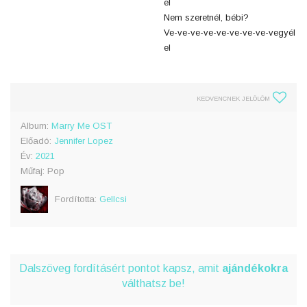
el
Nem szeretnél, bébi?
Ve-ve-ve-ve-ve-ve-ve-ve-vegyél
el
KEDVENCNEK JELÖLÖM
Album:
Marry Me OST
Előadó:
Jennifer Lopez
Év:
2021
Műfaj: Pop
Fordította:
Gellcsi
Dalszöveg fordításért pontot kapsz, amit
ajándékokra
válthatsz be!