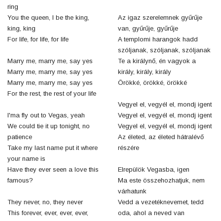
ring
You the queen, I be the king,
Az igaz szerelemnek gyűrűje
king, king
van, gyűrűje, gyűrűje
For life, for life, for life
A templomi harangok hadd
szóljanak, szóljanak, szóljanak
Marry me, marry me, say yes
Te a királynő, én vagyok a
Marry me, marry me, say yes
király, király, király
Marry me, marry me, say yes
Örökké, örökké, örökké
For the rest, the rest of your life
Vegyel el, vegyél el, mondj igent
I'ma fly out to Vegas, yeah
Vegyel el, vegyél el, mondj igent
We could tie it up tonight, no
Vegyel el, vegyél el, mondj igent
patience
Az életed, az életed hátralévő
Take my last name put it where
részére
your name is
Have they ever seen a love this
Elrepülök Vegasba, igen
famous?
Ma este összehozhatjuk, nem
várhatunk
They never, no, they never
Vedd a vezetéknevemet, tedd
This forever, ever, ever, ever,
oda, ahol a neved van