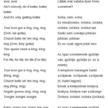
ever, ever
Láttak már valaha ilyen híres
Ain't nobody do it better, better,
szerelmet?
better
And it's only getting better
Soha, nem, soha
Ez mindörökké, örökké, örökké,
True love got a ring, ring, ring
örökké, örökké, örökké tart
(Ooh, we gotta)
Senki sem csinálja jobban,
Church bells let 'em ring, ring,
jobban, jobban
ring (Ooh, they gotta)
És ez csak egyre jobb lesz
This queen need a king, king,
king
Az igaz szerelemnek gyűrűje
For life, for life, for life (For life)
van, gyűrűje, gyűrűje (ó, ez a
miénk)
True love got a ring, ring, ring
A templomi harangok hadd
(Ring, ring)
szóljanak, szóljanak, szóljanak
Church bells let 'em ring, ring,
(ó, hadd legyen)
ring (Ring, ring)
Ennek a királynőnek királyra,
Angels gonna sing, sing, sing
királyra, királyra van szüksége
Tonight, tonight, tonight
Örökké, örökké, örökké (örökké)
Baby, marry me, marry me, say
Az igaz szerelemnek gyűrűje