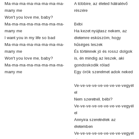
Ma-ma-ma-ma-ma-ma-ma-ma-
A többire, az életed hátralévő
marry me
részére
Won't you love me, baby?
Ma-ma-ma-ma-ma-ma-ma-ma-
Bébi
marry me
Ha kezet nyújtasz nekem, az
I want you in my life so bad
életemre esküszöm, hogy
Ma-ma-ma-ma-ma-ma-ma-ma-
hűséges leszek
marry me
És történnek jó és rossz dolgok
Won't you love me, baby?
is, én mindig az leszek, aki
Ma-ma-ma-ma-ma-ma-ma-ma-
gondoskodik rólad
marry me
Egy örök szerelmet adok neked
Ve-ve-ve-ve-ve-ve-ve-ve-vegyél
el
Nem szeretnél, bébi?
Ve-ve-ve-ve-ve-ve-ve-ve-vegyél
el
Annyira szeretnélek az
életemben
Ve-ve-ve-ve-ve-ve-ve-ve-vegyél