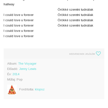
hallway
Örökké szeretni tudnálak
I could love u forever
Örökké szeretni tudnálak
I could love u forever
Örökké szeretni tudnálak
I could love u forever
Örökké szeretni tudnálak
I could love u forever
I could love u forever
KEDVENCNEK JELÖLÖM
Album:
The Voyager
Előadó:
Jenny Lewis
Év:
2014
Műfaj: Pop
Fordította:
klopsz