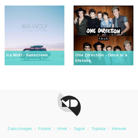
Ira Wolf - Sunscreen
One Direction - Once in a
lifetime
Dalszövegek
Pontok
Hírek
Tagok
Toplista
Kérések