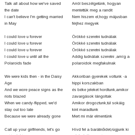
Talk all about how we've saved
Arról beszélgetünk, hogyan
the date
mentettük meg a randit
I can't believe I'm getting married
Nem hiszem el,hogy májusban
in May
férjhez megyek
I could love u forever
Örökké szeretni tudnálak
I could love u forever
Örökké szeretni tudnálak
I could love u forever
Örökké szeretni tudnálak
I could love u until all the
Addig tudnálak szeretni ,amíg a
Polaroids fade
polaroidok megfakulnak
We were kids then - in the Daisy
Akkoriban gyerekek voltunk -a
Age
hippi korszakban
And we wore peace signs as the
és béke jeleket hordtunk,amikor
riots blazed
zavargások lángoltak
When we candy-flipped, we'd
Amikor drogoztunk,túl sokáig
stay out too late
kint maradtunk
Because we were already gone
Mert mi már elmentünk
Call up your girlfriends, let's go
Hívd fel a barátnőidet,rúgjunk ki