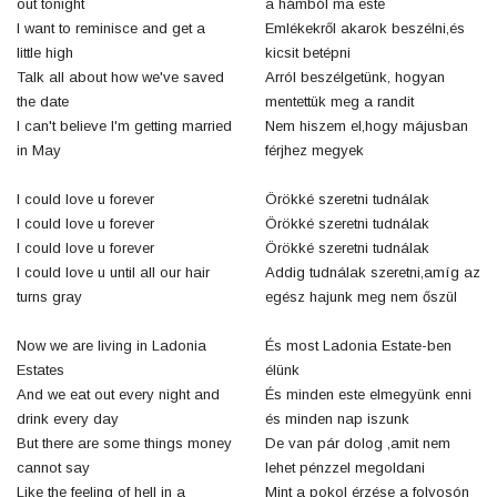
out tonight
a hámból ma este
I want to reminisce and get a
Emlékekről akarok beszélni,és
little high
kicsit betépni
Talk all about how we've saved
Arról beszélgetünk, hogyan
the date
mentettük meg a randit
I can't believe I'm getting married
Nem hiszem el,hogy májusban
in May
férjhez megyek
I could love u forever
Örökké szeretni tudnálak
I could love u forever
Örökké szeretni tudnálak
I could love u forever
Örökké szeretni tudnálak
I could love u until all our hair
Addig tudnálak szeretni,amíg az
turns gray
egész hajunk meg nem őszül
Now we are living in Ladonia
És most Ladonia Estate-ben
Estates
élünk
And we eat out every night and
És minden este elmegyünk enni
drink every day
és minden nap iszunk
But there are some things money
De van pár dolog ,amit nem
cannot say
lehet pénzzel megoldani
Like the feeling of hell in a
Mint a pokol érzése a folyosón