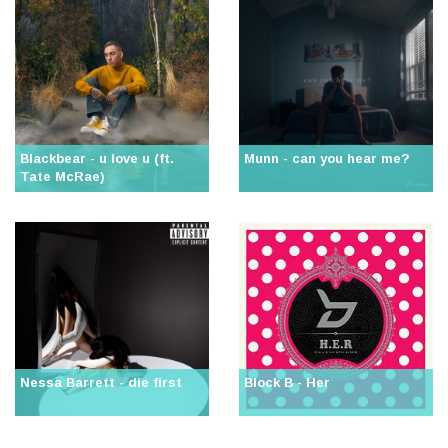
Blackbear - u love u (ft.
Munn - can you hear me?
Tate McRae)
Nessa Barrett - die first
Block B - Her