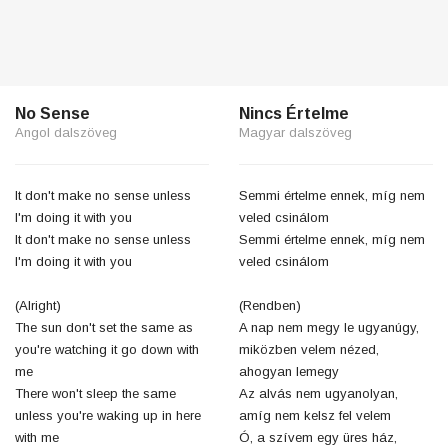
No Sense
Nincs Értelme
Angol dalszöveg
Magyar dalszöveg
It don't make no sense unless
Semmi értelme ennek, míg nem
I'm doing it with you
veled csinálom
It don't make no sense unless
Semmi értelme ennek, míg nem
I'm doing it with you
veled csinálom
(Alright)
(Rendben)
The sun don't set the same as
A nap nem megy le ugyanúgy,
you're watching it go down with
miközben velem nézed,
me
ahogyan lemegy
There won't sleep the same
Az alvás nem ugyanolyan,
unless you're waking up in here
amíg nem kelsz fel velem
with me
Ó, a szívem egy üres ház,