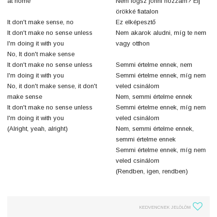
at home
Nem fogsz jönni hozzám? Élj
örökké fiatalon
It don't make sense, no
Ez elképesztő
It don't make no sense unless
Nem akarok aludni, míg te nem
I'm doing it with you
vagy otthon
No, It don't make sense
It don't make no sense unless
Semmi értelme ennek, nem
I'm doing it with you
Semmi értelme ennek, míg nem
No, it don't make sense, it don't
veled csinálom
make sense
Nem, semmi értelme ennek
It don't make no sense unless
Semmi értelme ennek, míg nem
I'm doing it with you
veled csinálom
(Alright, yeah, alright)
Nem, semmi értelme ennek,
semmi értelme ennek
Semmi értelme ennek, míg nem
veled csinálom
(Rendben, igen, rendben)
KEDVENCNEK JELÖLÖM