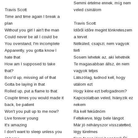
Semmi értelme ennek, míg nem
Travis Scott:
veled csinálom
Time and time again I break a
plan
Travis Scott:
Without you girl I ain't the man
Időről időre megint tönkreteszem
Could never be all I could be
a tervet
You overstand, I'm incomplete
Nélküled, csajszi, nem vagyok
Apparently, you gotta know I
férfi
hate that
Sosem lehetek az, aki lehetnék
How am I supposed to take
Te magasabban állsz, én nem
that?
vagyok teljes
Boo'd up, missing all of that
Látszólag, tudnod kell, hogy
Gotta be laying in that
utálom ezt
Rolled up, put a flame to that
Hogy kéne ezt befogadnom?
Couple times you would made it
Kapcsolatban veled, hiányzik ez
back, be patient
nekem
Won't you pull up to me now?
Rá kell feküdnöm
Live forever young
Feltekerve, tégy bele lángot
It's amazing
Már jó néhányszor visszatetted,
I don't want to sleep unless you
légy türelmes