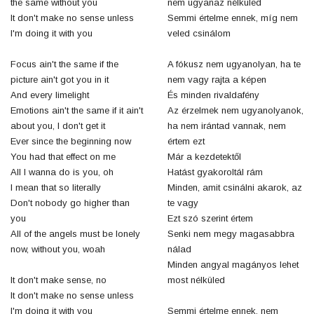
the same without you
nem ugyanaz nélküled
It don't make no sense unless
Semmi értelme ennek, míg nem
I'm doing it with you
veled csinálom
Focus ain't the same if the
A fókusz nem ugyanolyan, ha te
picture ain't got you in it
nem vagy rajta a képen
And every limelight
És minden rivaldafény
Emotions ain't the same if it ain't
Az érzelmek nem ugyanolyanok,
about you, I don't get it
ha nem irántad vannak, nem
Ever since the beginning now
értem ezt
You had that effect on me
Már a kezdetektől
All I wanna do is you, oh
Hatást gyakoroltál rám
I mean that so literally
Minden, amit csinálni akarok, az
Don't nobody go higher than
te vagy
you
Ezt szó szerint értem
All of the angels must be lonely
Senki nem megy magasabbra
now, without you, woah
nálad
Minden angyal magányos lehet
It don't make sense, no
most nélküled
It don't make no sense unless
I'm doing it with you
Semmi értelme ennek, nem