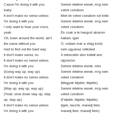
Cause I'm doing it with you
Semmi értelme ennek, míg nem
baby
veled csinálom
It don't make no sense unless
Mert én veled csinálom ezt bébi
I'm doing it with you
Semmi értelme ennek, míg nem
I only want to hear your voice,
veled csinálom
yeah
Én csak a te hangod akarom
Oh, been around the world, ain't
hallani, igen
the same without you
Ó, voltam már a világ körül,
Had to find out the hard way
nem ugyanaz nélküled
It don't make sense, no
A nehezebb úton kellett erre
It don't make no sense unless
rájönnöm
I'm doing it with you
Semmi értelme ennek, nem
(Going way up, way up)
Semmi értelme ennek, míg nem
It don't make no sense unless
veled csinálom
I'm doing it with you
(Megyek feljebb, feljebb)
(Way up, way up, way up)
Semmi értelme ennek, míg nem
(Yeah, slow down stay up, stay
veled csinálom
up, stay up)
(Feljebb, feljebb, feljebb)
It don't make no sense unless
(Igen, lassíts, maradj fenn,
I'm doing it with you
maradj fenn, maradj fenn)