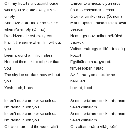
Oh, my heart's a vacant house
amikor te elmész, olyan üres
when you're gone away, it's so
És a szerelemnek semmi
empty
értelme, amikor üres (Ó, nem)
And love don't make no sense
Már majdnem mindenféle kocsit
when it's empty (Oh no)
vezettem
I've driven almost every car
Nem ugyanaz, mikor nélküled
It ain't the same when I'm without
vagyok
you
Voltam már egy millió híresség
Been around a million stars
között
None of them shine brighter than
Egyikük sem ragyogott
you
fényesebben nálad
The sky be so dark now without
Az ég nagyon sötét lenne
you
nélküled
Yeah, ooh, baby
Igen, ó, bébi
It don't make no sense unless
Semmi értelme ennek, míg nem
I'm doing it with you
veled csinálom
It don't make no sense unless
Semmi értelme ennek, míg nem
I'm doing it with you
veled csinálom
Oh been around the world ain't
Ó, voltam már a világ körül,