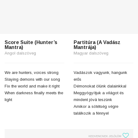
Score Suite (Hunter’s
Partitúra (A Vadász
Mantra)
Mantrája)
Angol dalszöveg
Magyar dalszöveg
We are hunters, voices strong
Vadászok vagyunk, hangunk
Slaying demons with our song
erős
Fix the world and make it right
Démonokat ölünk dalainkkal
When darkness finally meets the
Meggyógyítjuk a világot és
light
mindent jóvá teszünk
Amikor a sötétség végre
találkozik a fénnyel
KEDVENCNEK JELÖLÖM