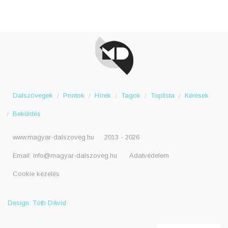
Dalszövegek
Pontok
Hírek
Tagok
Toplista
Kérések
Beküldés
www.magyar-dalszoveg.hu
2013 - 2026
Email:
info@magyar-dalszoveg.hu
Adatvédelem
Cookie kezelés
Design: Tóth Dávid