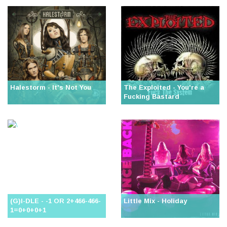
Halestorm - It's Not You
The Exploited - You're a
Fucking Bastard
(G)I-DLE - -1 OR 2+466-466-
Little Mix - Holiday
1=0+0+0+1