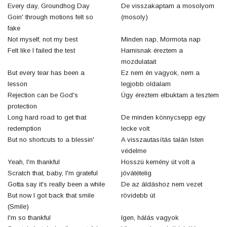
Every day, Groundhog Day
De visszakaptam a mosolyom
Goin' through motions felt so
(mosoly)
fake
Not myself, not my best
Minden nap, Mormota nap
Felt like I failed the test
Hamisnak éreztem a
mozdulatait
But every tear has been a
Ez nem én vagyok, nem a
lesson
legjobb oldalam
Rejection can be God's
Úgy éreztem elbuktam a tesztem
protection
Long hard road to get that
De minden könnycsepp egy
redemption
lecke volt
But no shortcuts to a blessin'
A visszautasítás talán Isten
védelme
Yeah, I'm thankful
Hosszú kemény út volt a
Scratch that, baby, I'm grateful
jóvátételig
Gotta say it's really been a while
De az áldáshoz nem vezet
But now I got back that smile
rövidebb út
(Smile)
I'm so thankful
Igen, hálás vagyok