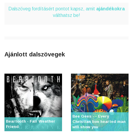
Dalszöveg fordításért pontot kapsz, amit
ajándékokra
válthatsz be!
Ajánlott dalszövegek
Bee Gees - - Every
Beartooth - Fair Weather
Christian lion hearted man
Friend
will show you