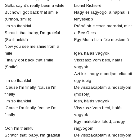
Gotta say it's really been a while
Lionel Richie-é
But now I got back that smile
Nagy és ragyogó, a napnál is
(C'mon, smile)
fényesebb
I'm so thankful
Próbálok életben maradni, mint
Scratch that, baby, I'm grateful
a Bee Gees
(So thankful)
Egy Mona Lisa-féle mestermű
Now you see me shine from a
mile
Igen, hálás vagyok
Finally got back that smile
Visszaszívom bébi, hálás
(Smile)
vagyok
Azt kell, hogy mondjam eltartott
I'm so thankful
egy ideig
'Cause I'm finally, 'cause I'm
De visszakaptam a mosolyom
finally
(mosoly)
I'm so thankful
Igen, hálás vagyok
'Cause I'm finally, 'cause I'm
Visszaszívom bébi, hálás
finally
vagyok
Egy mérföldről látod, ahogy
Ooh I'm thankful
ragyogom
Scratch that, baby, I'm grateful
De visszakaptam a mosolyom