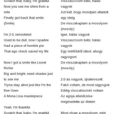
Scratch that, baby, I'm grateful
Visszaszívom bébi, hálás
Now you see me shine from a
vagyok
mile
Azt kell, hogy mondjam eltartott
Finally got back that smile
egy ideig
(Smile)
De visszakaptam a mosolyom
(mosoly)
I'm 2.0, remodeled
Igen, hálás vagyok
Used to be dull, now I sparkle
Visszaszívom bébi, hálás
Had a piece of humble pie
vagyok
That ego check saved my life
Egy mérföldről látod, ahogy
ragyogom
Now I got a smile like Lionel
De visszakaptam a mosolyom
Richie
(mosoly)
Big and bright, need shades just
to see me
2.0-ás vagyok, újratervezett
Tryna stay alive just like I'm the
Fakó voltam, de most ragyogok
Bee Gees
Eddig visszahúzódó voltam
A Mona Lisa masterpiece
Az egoja ellenőrzése
megmentette az életem
Yeah, I'm thankful
Scratch that, baby, I'm grateful
Most olyan a mosolyom, mint