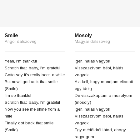
Smile
Mosoly
Angol dalszöveg
Magyar dalszöveg
Yeah, I'm thankful
Igen, hálás vagyok
Scratch that, baby, I'm grateful
Visszaszívom bébi, hálás
Gotta say it's really been a while
vagyok
But now I got back that smile
Azt kell, hogy mondjam eltartott
(Smile)
egy ideig
I'm so thankful
De visszakaptam a mosolyom
Scratch that, baby, I'm grateful
(mosoly)
Now you see me shine from a
Igen, hálás vagyok
mile
Visszaszívom bébi, hálás
Finally got back that smile
vagyok
(Smile)
Egy mérföldről látod, ahogy
ragyogom