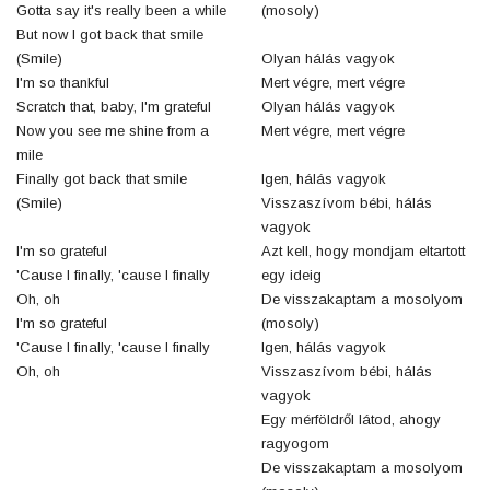
Gotta say it's really been a while
(mosoly)
But now I got back that smile
(Smile)
Olyan hálás vagyok
I'm so thankful
Mert végre, mert végre
Scratch that, baby, I'm grateful
Olyan hálás vagyok
Now you see me shine from a
Mert végre, mert végre
mile
Finally got back that smile
Igen, hálás vagyok
(Smile)
Visszaszívom bébi, hálás
vagyok
I'm so grateful
Azt kell, hogy mondjam eltartott
'Cause I finally, 'cause I finally
egy ideig
Oh, oh
De visszakaptam a mosolyom
I'm so grateful
(mosoly)
'Cause I finally, 'cause I finally
Igen, hálás vagyok
Oh, oh
Visszaszívom bébi, hálás
vagyok
Egy mérföldről látod, ahogy
ragyogom
De visszakaptam a mosolyom