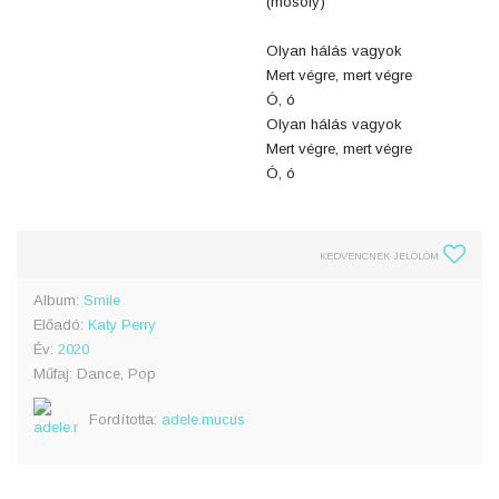
(mosoly)
Olyan hálás vagyok
Mert végre, mert végre
Ó, ó
Olyan hálás vagyok
Mert végre, mert végre
Ó, ó
KEDVENCNEK JELÖLÖM
Album:
Smile
Előadó:
Katy Perry
Év:
2020
Műfaj: Dance, Pop
Fordította:
adele.mucus