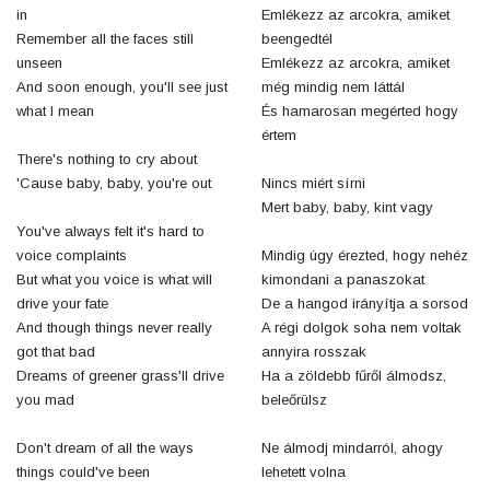
in
Emlékezz az arcokra, amiket
Remember all the faces still
beengedtél
unseen
Emlékezz az arcokra, amiket
And soon enough, you'll see just
még mindig nem láttál
what I mean
És hamarosan megérted hogy
értem
There's nothing to cry about
'Cause baby, baby, you're out
Nincs miért sírni
Mert baby, baby, kint vagy
You've always felt it's hard to
voice complaints
Mindig úgy érezted, hogy nehéz
But what you voice is what will
kimondani a panaszokat
drive your fate
De a hangod irányítja a sorsod
And though things never really
A régi dolgok soha nem voltak
got that bad
annyira rosszak
Dreams of greener grass'll drive
Ha a zöldebb fűről álmodsz,
you mad
beleőrülsz
Don't dream of all the ways
Ne álmodj mindarról, ahogy
things could've been
lehetett volna