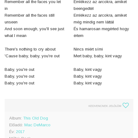
Remember all the faces you let
Emlékezz az arcokra, amiket
in
beengedtél
Remember all the faces still
Emlékezz az arcokra, amiket
unseen
még mindig nem láttál
And soon enough, you'll see just
És hamarosan megérted hogy
what I mean
értem
There's nothing to cry about
Nincs miért sírni
'Cause baby, baby, you're out
Mert baby, baby, kint vagy
Baby, you're out
Baby, kint vagy
Baby, you're out
Baby, kint vagy
Baby, you're out
Baby, kint vagy
KEDVENCNEK JELÖLÖM
Album:
This Old Dog
Előadó:
Mac DeMarco
Év:
2017