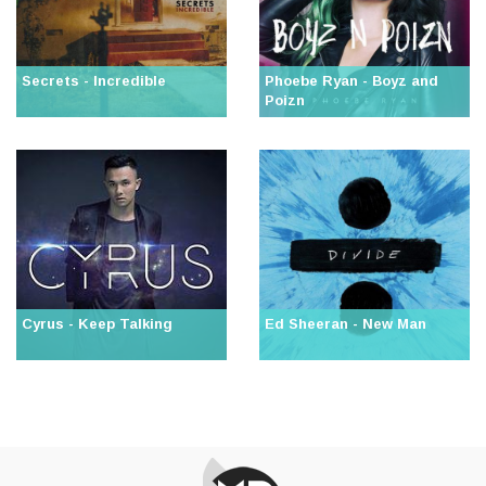
Secrets - Incredible
Phoebe Ryan - Boyz and
Poizn
Cyrus - Keep Talking
Ed Sheeran - New Man