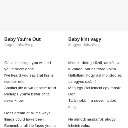
Baby You're Out
Baby kint vagy
Angol dalszöveg
Magyar dalszöveg
Of all the things you wished
Minden dolog közül, amiről azt
you'd never done
kívánod, bár ne tetted volna
I've heard you say that this is
Hallottam, hogy azt mondod ez
number one
az egyes számú
Another life down another road
Még egy élet lement egy másik
Perhaps you're better off to
úton
never know
Talán jobb, ha sosem tudod
meg
Don't dream of all the ways
things could have been
Ne álmodj mindarról, ahogy
Remember all the faces you let
lehetett volna