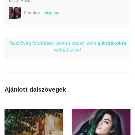
Műfaj: Rock
Fordította:
pitypang
Dalszöveg fordításért pontot kapsz, amit
ajándékokra
válthatsz be!
Ajánlott dalszövegek