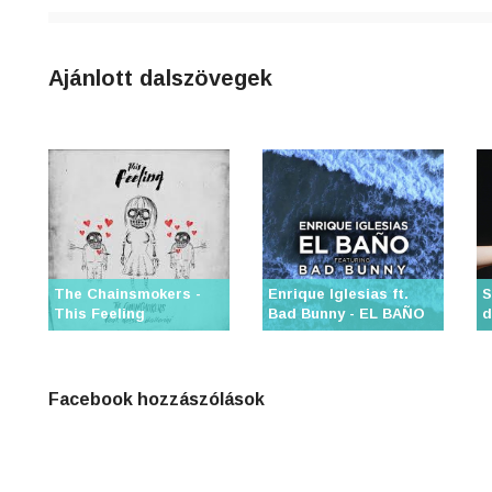
4
n
Ajánlott dalszövegek
8
0
3
The Chainsmokers -
Enrique Iglesias ft.
S
6
This Feeling
Bad Bunny - EL BAÑO
d
j
Facebook hozzászólások
0