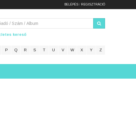
BELÉPÉS
/
REGISZTRÁCIÓ
letes kereső
P
Q
R
S
T
U
V
W
X
Y
Z