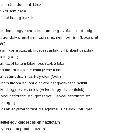
st már tudom, mit látsz
ikor árm nézel
ökké hazug leszek
 tudom, hogy nem csináltam emg az összes jó dolgot
t gondolva, amit nem tudsz, az nem fog fájni (Bocsánat
ér')
 amikor a szavak kicsusszantak, villámként csaptak
lém (Ooh)
en, távol tartani tőled rosszabbá tette
m tudom mit kéne tenni (Kéne tenni)
r' számodra nincs helytelen (Ooh)
 nem tudom hallani a neved szégyenkezés nélkül
lve, hogy elveszítelek (Félve, hogy elveszítelek)
óval elferdítem az igazságot (Szóval elferdítem az
azságot)
 csak egyszer történt, de egyszer is túl sok volt, igen
ltettél egy kérdést és én hazudtam
lyton azon gondolkozom