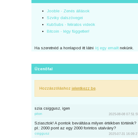
Jooble - Zenés állások
Szviky dalszövegei
KubSubs - feliratos videók
Bitcoin - légy független!
Ha szeretnéd a honlapod itt látni
írj egy emailt
nekünk.
Üzenőfal
Hozzászóláshoz
jelentkezz be
.
szia csiggusz, igen
piton
2025-08-08 07:51:5
Sziasztok! A pontok beváltása milyen értékben történik?
pl.: 2000 pont az egy 2000 forintos utalvány?
csiggusz
2025-07-31 16:09:2