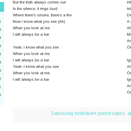
But the truth always comes out
Hi
In the silence, it rings loud
Is
"
Where there's smoke, there's a fire
De
3
Now I know what you see (Ah)
A 
1
When you look at me
Ah
3
I will always be a liar
Mo
4
2
Am
3
Yeah, I know what you see
Ör
4
When you look at me
8
I will always be a liar
Ig
a
4
Yeah, I know what you see
Am
9
6
When you look at me
Ör
2
I will always be a liar
Ig
0
Am
1
Ör
3
3
Dalszöveg fordításért pontot kapsz, 