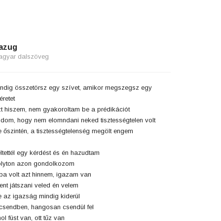
azug
agyar dalszöveg
ndig összetörsz egy szívet, amikor megszegsz egy
éretet
t hiszem, nem gyakoroltam be a prédikációt
dom, hogy nem elomndani neked tisztességtelen volt
 őszintén, a tisztességtelenség megölt engem
ltettél egy kérdést és én hazudtam
lyton azon gondolkozom
ba volt azt hinnem, igazam van
tent játszani veled én velem
 az igazság mindig kiderül
csendben, hangosan csendül fel
ol füst van, ott tűz van