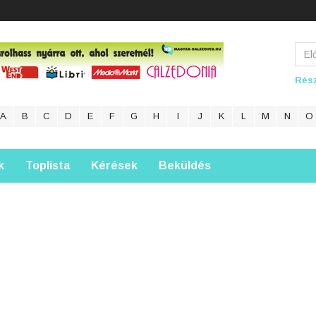
Rész
A
B
C
D
E
F
G
H
I
J
K
L
M
N
O
k
Toplista
Kérések
Beküldés