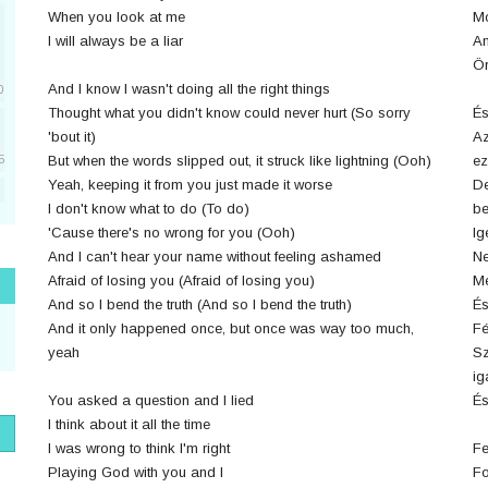
When you look at me
Mo
I will always be a liar
Am
Ör
And I know I wasn't doing all the right things
0
Thought what you didn't know could never hurt (So sorry
És
'bout it)
Az
But when the words slipped out, it struck like lightning (Ooh)
ez
5
Yeah, keeping it from you just made it worse
De
I don't know what to do (To do)
be
5
'Cause there's no wrong for you (Ooh)
Ig
And I can't hear your name without feeling ashamed
Ne
Afraid of losing you (Afraid of losing you)
Me
1
And so I bend the truth (And so I bend the truth)
És
And it only happened once, but once was way too much,
Fé
yeah
Sz
ig
1
You asked a question and I lied
És
I think about it all the time
I was wrong to think I'm right
Fe
Playing God with you and I
Fo
1