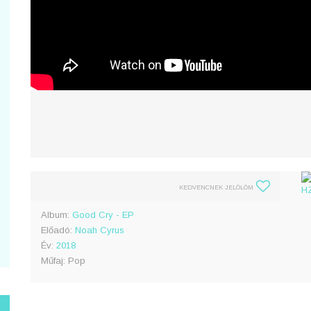
KEDVENCNEK JELÖLÖM
Album:
Good Cry - EP
Előadó:
Noah Cyrus
Év:
2018
Műfaj: Pop