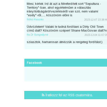
Mesi, kérlek írd át azt a félreferdített sort "Sepultura -
Territory"-ban, ahol egyértelműen a választás
irányítottságáról/vezérléséről van szó, nem valami
"esély"-ről...... köszönöm előre is
Ildikó Kaszás
2023-12-07 23:38:4
Üdvözletem! Valaki le tudná fordítani a Dirty Old Town
című dalt? Köszönöm szépen! Shane MacGovan dalt?n
Ila Dr Szegedyné
2023-12-04 11:07:3
sziasztok, hamarosan átnézzük a rengeteg fordítást:)
piton
2023-11-25 23:46:5
Sziaszok! Az előbb beküldtem Dean Lewis Trust Me
Mate című dalát, de sajnos elfelejtettem bejelentkezni
előtte. Át lehetne még írni a nevemre? Köszi <3
Facebook
mezeskalacs
2023-11-02 19:52:4
Sziasztok, én küldtem Adele Cry Your Heart Out című
számának a fordítását, de véletlen nem voltam
bejelentkezve. A nevemre lehetne írni? Köszi.
Puncs
2023-10-03 20:25:3
Sziasztok, én küldtem be most Taylor Swifttől a Great
Íratkozz fel az RSS csatornára.
War című számot, de véletlen nem voltam bejelentkezve.
A nevemre lehetne írni?
zsirafcica
2023-08-28 22:50:4