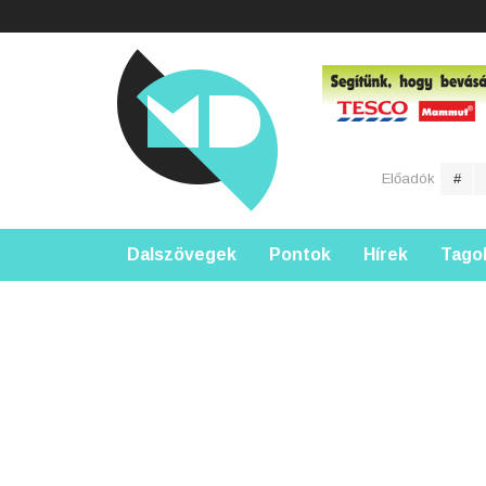
Előadók
#
Dalszövegek
Pontok
Hírek
Tago