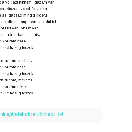
ba volt azt hinnem, igazam van
tent játszani veled én velem
 az igazság mindig kiderül
csendben, hangosan csendül fel
ol füst van, ott tűz van
st már tudom, mit látsz
ikor rám nézel
ökké hazug leszek
en, tudom, mit látsz
ikor rám nézel
ökké hazug leszek
en, tudom, mit látsz
ikor rám nézel
ökké hazug leszek
amit
ajándékokra
válthatsz be!