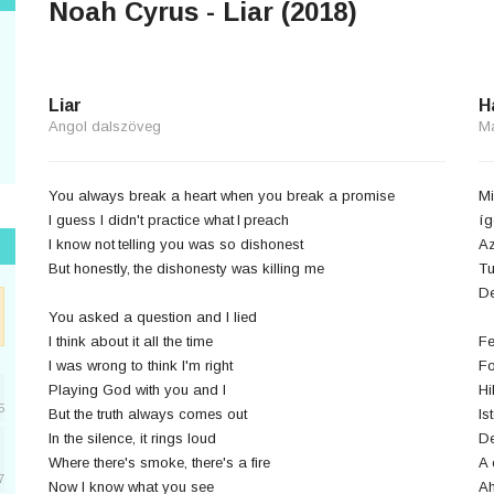
Noah Cyrus - Liar (2018)
Liar
H
Angol dalszöveg
M
You always break a heart when you break a promise
Mi
I guess I didn't practice what I preach
íg
I know not telling you was so dishonest
Az
But honestly, the dishonesty was killing me
Tu
De
You asked a question and I lied
I think about it all the time
Fe
I was wrong to think I'm right
Fo
Playing God with you and I
Hi
5
But the truth always comes out
Is
In the silence, it rings loud
De
Where there's smoke, there's a fire
A 
7
Now I know what you see
Ah