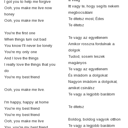
I got you to help me forgive
Itt vagy te, hogy segíts nekem
Ooh, you make me live now
megbocsátani
honey
Te éltetsz most, Édes
Ooh, you make me live
Te éltetsz
You're the first one
Te vagy az egyetlenem
When things turn out bad
Amikor rosszra fordulnak a
You know I'll never be lonely
dolgok
You're my only one
Tudod, sosem leszek
And I love the things
magányos
I really love the things that you
Te vagy az egyetlenem
do
És imádom a dolgokat
You're my best friend
Nagyon imádom a dolgokat,
amiket csinálsz
Ooh, you make me live.
Te vagy a legjobb barátom
I'm happy, happy at home
Te éltetsz
You're my best friend
You're my best friend
Boldog, boldog vagyok otthon
Ooh, you make me live
Te vagy a legjobb barátom
You, you're my best friend.