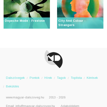
Depeche Mode - Freelove
City And Colour -
Strangers
Dalszövegek
Pontok
Hírek
Tagok
Toplista
Kérések
Beküldés
www.magyar-dalszoveg.hu
2013 - 2026
Email:
info@magyar-dalszoveg.hu
Adatvédelem