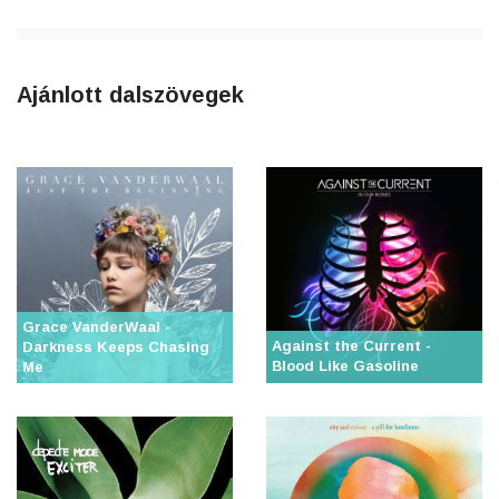
Ajánlott dalszövegek
Grace VanderWaal -
Against the Current -
Darkness Keeps Chasing
Blood Like Gasoline
Me