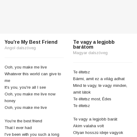
You're My Best Friend
Te vagy a legjobb
barátom
Angol dalszöveg
Magyar dalszöveg
Ooh, you make me live
Te éltetsz
Whatever this world can give to
Bármi, amit ez a világ adhat
me
Mind te vagy, te vagy minden,
It's you, you're all I see
amit látok
Ooh, you make me live now
Te éltetsz most, Édes
honey
Te éltetsz
Ooh, you make me live
Te vagy a legjobb barát
You're the best friend
Akim valaha volt
That I ever had
Olyan hosszú ideje vagyok
I've been with you such a long