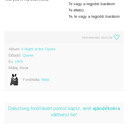
Te vagy a legjobb barátom
Te éltetsz
Te, te vagy a legjobb barátom
KEDVENCNEK JELÖLÖM
Album:
A Night at the Opera
Előadó:
Queen
Év:
1975
Műfaj: Rock
Fordította:
Mesi
Dalszöveg fordításért pontot kapsz, amit
ajándékokra
válthatsz be!