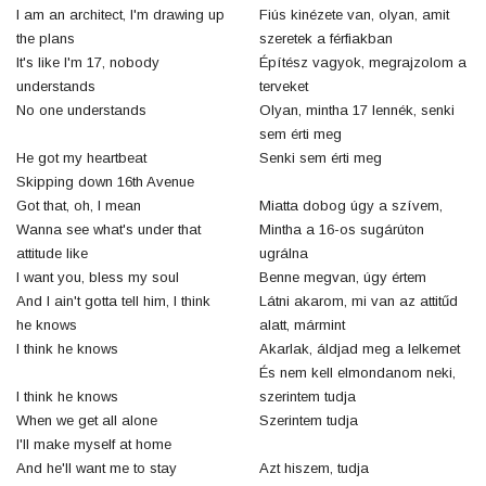
I am an architect, I'm drawing up
Fiús kinézete van, olyan, amit
the plans
szeretek a férfiakban
It's like I'm 17, nobody
Építész vagyok, megrajzolom a
understands
terveket
No one understands
Olyan, mintha 17 lennék, senki
sem érti meg
He got my heartbeat
Senki sem érti meg
Skipping down 16th Avenue
Got that, oh, I mean
Miatta dobog úgy a szívem,
Wanna see what's under that
Mintha a 16-os sugárúton
attitude like
ugrálna
I want you, bless my soul
Benne megvan, úgy értem
And I ain't gotta tell him, I think
Látni akarom, mi van az attitűd
he knows
alatt, mármint
I think he knows
Akarlak, áldjad meg a lelkemet
És nem kell elmondanom neki,
I think he knows
szerintem tudja
When we get all alone
Szerintem tudja
I'll make myself at home
And he'll want me to stay
Azt hiszem, tudja