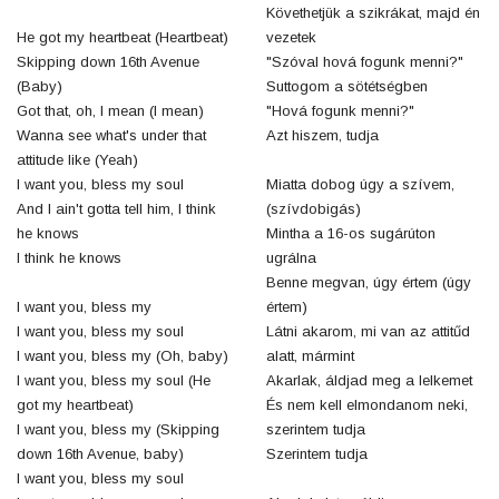
Követhetjük a szikrákat, majd én
He got my heartbeat (Heartbeat)
vezetek
Skipping down 16th Avenue
"Szóval hová fogunk menni?"
(Baby)
Suttogom a sötétségben
Got that, oh, I mean (I mean)
"Hová fogunk menni?"
Wanna see what's under that
Azt hiszem, tudja
attitude like (Yeah)
I want you, bless my soul
Miatta dobog úgy a szívem,
And I ain't gotta tell him, I think
(szívdobigás)
he knows
Mintha a 16-os sugárúton
I think he knows
ugrálna
Benne megvan, úgy értem (úgy
I want you, bless my
értem)
I want you, bless my soul
Látni akarom, mi van az attitűd
I want you, bless my (Oh, baby)
alatt, mármint
I want you, bless my soul (He
Akarlak, áldjad meg a lelkemet
got my heartbeat)
És nem kell elmondanom neki,
I want you, bless my (Skipping
szerintem tudja
down 16th Avenue, baby)
Szerintem tudja
I want you, bless my soul