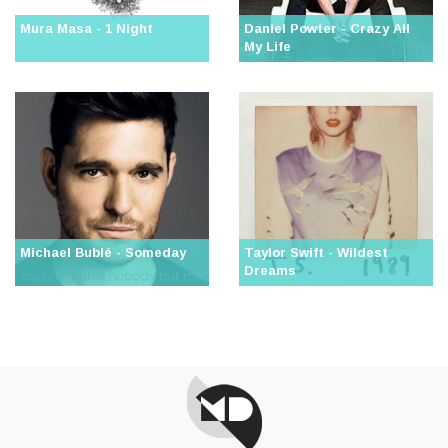
Mura Masa - 1 Night
Daniel Powter - Crazy All
My Life
Michael Bublé - Someday
Taylor Swift - Wildest
Dreams