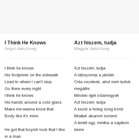
I Think He Knows
Azt hiszem, tudja
Angol dalszöveg
Magyar dalszöveg
I think he knows
Azt hiszem, tudja
His footprints on the sidewalk
A lábnyomai a járdán
Lead to where I can't stop
Oda vezetnek, ahol nem tudok
Go there every night
megállni
I think he knows
Minden éjjel odamegyek
His hands around a cold glass
Azt hiszem, tudja
Make me wanna know that
A kezei a hideg üveg körül
Body like it's mine
Miattuk akarom ismerni
A testét úgy, mintha a sajátom
He got that boyish look that I like
lenne
in a man