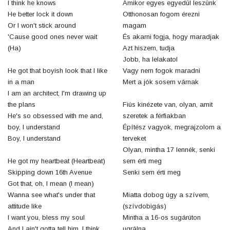
I think he knows
Amikor egyes egyedül leszünk
He better lock it down
Otthonosan fogom érezni
Or I won't stick around
magam
'Cause good ones never wait
És akarni fogja, hogy maradjak
(Ha)
Azt hiszem, tudja
Jobb, ha lelakatol
He got that boyish look that I like
Vagy nem fogok maradni
in a man
Mert a jók sosem várnak
I am an architect, I'm drawing up
the plans
Fiús kinézete van, olyan, amit
He's so obsessed with me and,
szeretek a férfiakban
boy, I understand
Építész vagyok, megrajzolom a
Boy, I understand
terveket
Olyan, mintha 17 lennék, senki
He got my heartbeat (Heartbeat)
sem érti meg
Skipping down 16th Avenue
Senki sem érti meg
Got that, oh, I mean (I mean)
Wanna see what's under that
Miatta dobog úgy a szívem,
attitude like
(szívdobigás)
I want you, bless my soul
Mintha a 16-os sugárúton
And I ain't gotta tell him, I think
ugrálna