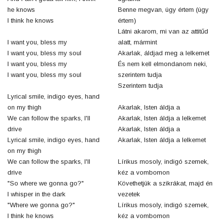
he knows
Benne megvan, úgy értem (úgy
I think he knows
értem)
Látni akarom, mi van az attitűd
I want you, bless my
alatt, mármint
I want you, bless my soul
Akarlak, áldjad meg a lelkemet
I want you, bless my
És nem kell elmondanom neki,
I want you, bless my soul
szerintem tudja
Szerintem tudja
Lyrical smile, indigo eyes, hand
on my thigh
Akarlak, Isten áldja a
We can follow the sparks, I'll
Akarlak, Isten áldja a lelkemet
drive
Akarlak, Isten áldja a
Lyrical smile, indigo eyes, hand
Akarlak, Isten áldja a lelkemet
on my thigh
We can follow the sparks, I'll
Lírikus mosoly, indigó szemek,
drive
kéz a vombomon
"So where we gonna go?"
Követhetjük a szikrákat, majd én
I whisper in the dark
vezetek
"Where we gonna go?"
Lírikus mosoly, indigó szemek,
I think he knows
kéz a vombomon