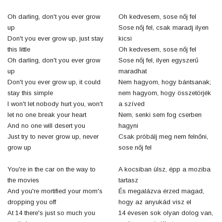
Oh darling, don't you ever grow
Oh kedvesem, sose nőj fel
up
Sose nőj fel, csak maradj ilyen
Don't you ever grow up, just stay
kicsi
this little
Oh kedvesem, sose nőj fel
Oh darling, don't you ever grow
Sose nőj fel, ilyen egyszerű
up
maradhat
Don't you ever grow up, it could
Nem hagyom, hogy bántsanak;
stay this simple
nem hagyom, hogy összetörjék
I won't let nobody hurt you, won't
a szíved
let no one break your heart
Nem, senki sem fog cserben
And no one will desert you
hagyni
Just try to never grow up, never
Csak próbálj meg nem felnőni,
grow up
sose nőj fel
You're in the car on the way to
A kocsiban ülsz, épp a moziba
the movies
tartasz
And you're mortified your mom's
És megalázva érzed magad,
dropping you off
hogy az anyukád visz el
At 14 there's just so much you
14 évesen sok olyan dolog van,