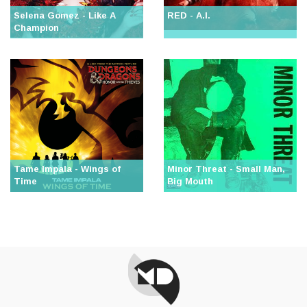
Selena Gomez - Like A
RED - A.I.
Champion
Tame Impala - Wings of
Minor Threat - Small Man,
Time
Big Mouth