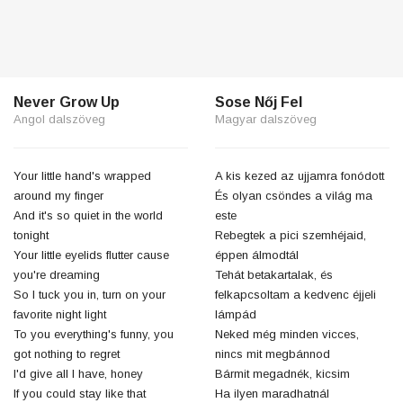
Never Grow Up
Sose Nőj Fel
Angol dalszöveg
Magyar dalszöveg
Your little hand's wrapped
A kis kezed az ujjamra fonódott
around my finger
És olyan csöndes a világ ma
And it's so quiet in the world
este
tonight
Rebegtek a pici szemhéjaid,
Your little eyelids flutter cause
éppen álmodtál
you're dreaming
Tehát betakartalak, és
So I tuck you in, turn on your
felkapcsoltam a kedvenc éjjeli
favorite night light
lámpád
To you everything's funny, you
Neked még minden vicces,
got nothing to regret
nincs mit megbánnod
I'd give all I have, honey
Bármit megadnék, kicsim
If you could stay like that
Ha ilyen maradhatnál