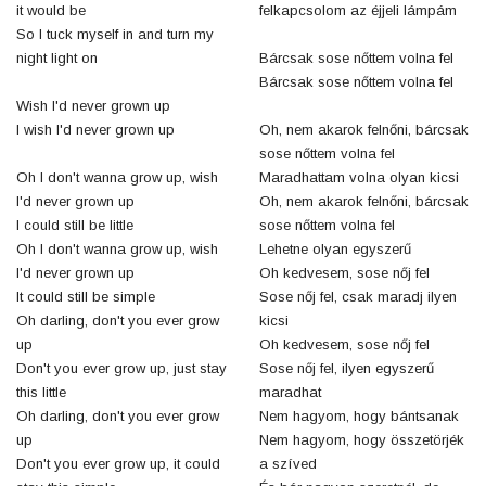
it would be
felkapcsolom az éjjeli lámpám
So I tuck myself in and turn my
night light on
Bárcsak sose nőttem volna fel
Bárcsak sose nőttem volna fel
Wish I'd never grown up
I wish I'd never grown up
Oh, nem akarok felnőni, bárcsak
sose nőttem volna fel
Oh I don't wanna grow up, wish
Maradhattam volna olyan kicsi
I'd never grown up
Oh, nem akarok felnőni, bárcsak
I could still be little
sose nőttem volna fel
Oh I don't wanna grow up, wish
Lehetne olyan egyszerű
I'd never grown up
Oh kedvesem, sose nőj fel
It could still be simple
Sose nőj fel, csak maradj ilyen
Oh darling, don't you ever grow
kicsi
up
Oh kedvesem, sose nőj fel
Don't you ever grow up, just stay
Sose nőj fel, ilyen egyszerű
this little
maradhat
Oh darling, don't you ever grow
Nem hagyom, hogy bántsanak
up
Nem hagyom, hogy összetörjék
Don't you ever grow up, it could
a szíved