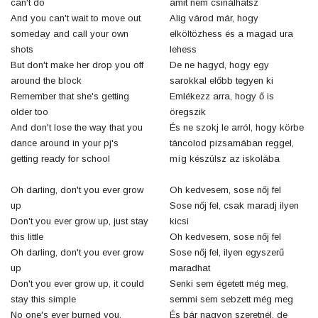
can't do
amit nem csinálhatsz
And you can't wait to move out
Alig várod már, hogy
someday and call your own
elköltözhess és a magad ura
shots
lehess
But don't make her drop you off
De ne hagyd, hogy egy
around the block
sarokkal előbb tegyen ki
Remember that she's getting
Emlékezz arra, hogy ő is
older too
öregszik
And don't lose the way that you
És ne szokj le arról, hogy körbe
dance around in your pj's
táncolod pizsamában reggel,
getting ready for school
míg készülsz az iskolába
Oh darling, don't you ever grow
Oh kedvesem, sose nőj fel
up
Sose nőj fel, csak maradj ilyen
Don't you ever grow up, just stay
kicsi
this little
Oh kedvesem, sose nőj fel
Oh darling, don't you ever grow
Sose nőj fel, ilyen egyszerű
up
maradhat
Don't you ever grow up, it could
Senki sem égetett még meg,
stay this simple
semmi sem sebzett még meg
No one's ever burned you,
És bár nagyon szeretnél, de