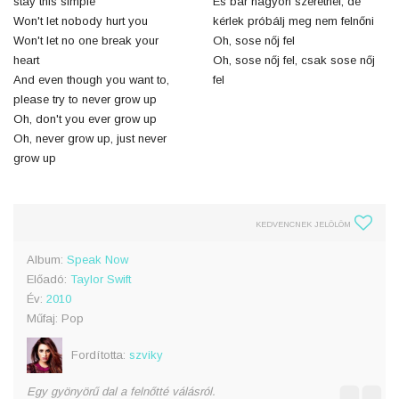
stay this simple
És bár nagyon szeretnél, de
Won't let nobody hurt you
kérlek próbálj meg nem felnőni
Won't let no one break your
Oh, sose nőj fel
heart
Oh, sose nőj fel, csak sose nőj
And even though you want to,
fel
please try to never grow up
Oh, don't you ever grow up
Oh, never grow up, just never
grow up
KEDVENCNEK JELÖLÖM
Album:
Speak Now
Előadó:
Taylor Swift
Év:
2010
Műfaj: Pop
Fordította:
szviky
Egy gyönyörű dal a felnőtté válásról.