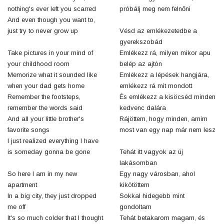
nothing's ever left you scarred
próbálj meg nem felnőni
And even though you want to,
just try to never grow up
Vésd az emlékezetedbe a
gyerekszobád
Take pictures in your mind of
Emlékezz rá, milyen mikor apu
your childhood room
belép az ajtón
Memorize what it sounded like
Emlékezz a lépések hangjára,
when your dad gets home
emlékezz rá mit mondott
Remember the footsteps,
És emlékezz a kisöcséd minden
remember the words said
kedvenc dalára
And all your little brother's
Rájöttem, hogy minden, amim
favorite songs
most van egy nap már nem lesz
I just realized everything I have
is someday gonna be gone
Tehát itt vagyok az új
lakásomban
So here I am in my new
Egy nagy városban, ahol
apartment
kikötöttem
In a big city, they just dropped
Sokkal hidegebb mint
me off
gondoltam
It's so much colder that I thought
Tehát betakarom magam, és