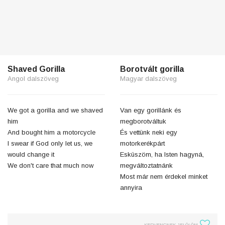
Shaved Gorilla
Borotvált gorilla
Angol dalszöveg
Magyar dalszöveg
We got a gorilla and we shaved
Van egy gorillánk és
him
megborotváltuk
And bought him a motorcycle
És vettünk neki egy
I swear if God only let us, we
motorkerékpárt
would change it
Esküszöm, ha Isten hagyná,
We don't care that much now
megváltoztatnánk
Most már nem érdekel minket
annyira