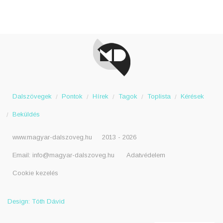
Dalszövegek
Pontok
Hírek
Tagok
Toplista
Kérések
Beküldés
www.magyar-dalszoveg.hu
2013 - 2026
Email:
info@magyar-dalszoveg.hu
Adatvédelem
Cookie kezelés
Design: Tóth Dávid