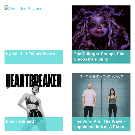
Lykke Li - I Follow Rivers
The Dillinger Escape Plan -
Cleopatra's Sling
Inna - You and I
The Wind And The Wave -
Happiness Is Not A Place