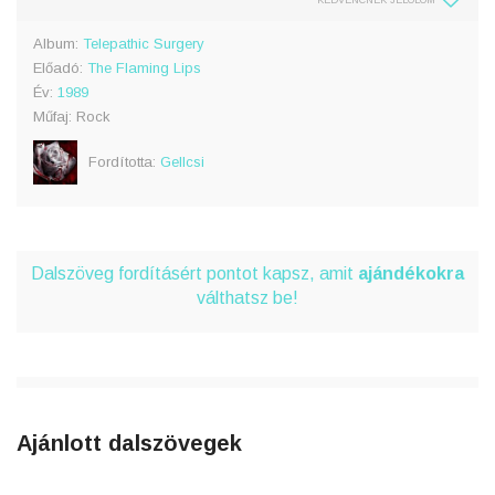
KEDVENCNEK JELÖLÖM
Album:
Telepathic Surgery
Előadó:
The Flaming Lips
Év:
1989
Műfaj: Rock
Fordította:
Gellcsi
Dalszöveg fordításért pontot kapsz, amit
ajándékokra
válthatsz be!
Ajánlott dalszövegek