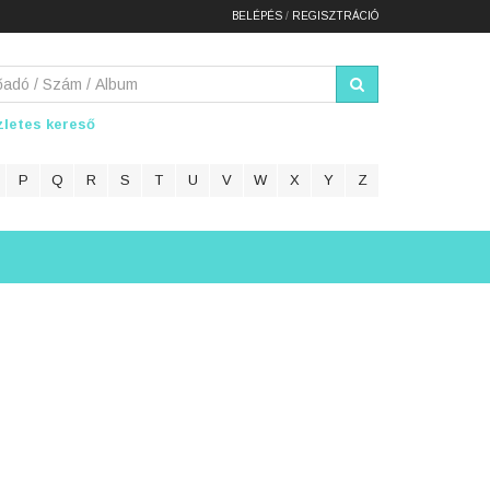
BELÉPÉS
/
REGISZTRÁCIÓ
letes kereső
P
Q
R
S
T
U
V
W
X
Y
Z