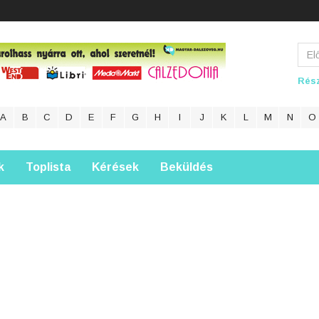
Rész
A
B
C
D
E
F
G
H
I
J
K
L
M
N
O
k
Toplista
Kérések
Beküldés