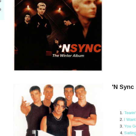
9
9
3
4
n
8
'N Sync 
0
3
Tearin
I Wan
You Go
6
Sailin