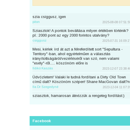
szia csiggusz, igen
piton
2025-08-08 07:51:5
Sziasztok! A pontok beváltása milyen értékben történik?
pl.: 2000 pont az egy 2000 forintos utalvány?
csiggusz
2025-07-31 16:09:2
Mesi, kérlek írd át azt a félreferdített sort "Sepultura -
Territory"-ban, ahol egyértelműen a választás
irányítottságáról/vezérléséről van szó, nem valami
"esély"-ről...... köszönöm előre is
Ildikó Kaszás
2023-12-07 23:38:4
Üdvözletem! Valaki le tudná fordítani a Dirty Old Town
című dalt? Köszönöm szépen! Shane MacGovan dalt?n
Ila Dr Szegedyné
2023-12-04 11:07:3
sziasztok, hamarosan átnézzük a rengeteg fordítást:)
piton
2023-11-25 23:46:5
Sziaszok! Az előbb beküldtem Dean Lewis Trust Me
Mate című dalát, de sajnos elfelejtettem bejelentkezni
előtte. Át lehetne még írni a nevemre? Köszi <3
Facebook
mezeskalacs
2023-11-02 19:52:4