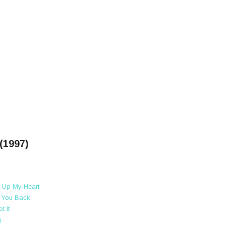
(1997)
' Up My Heart
t You Back
t It
g