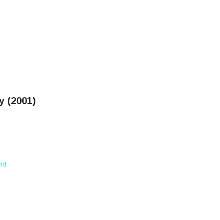
y (2001)
end