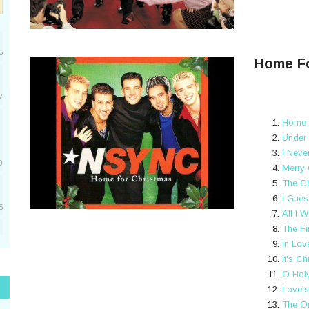
5
Home Fo
7
Home 
Under
I Neve
0
Merry 
The C
I Gues
5
All I 
The Fi
5
In Lov
It's C
O Holy
Love's
1
The On