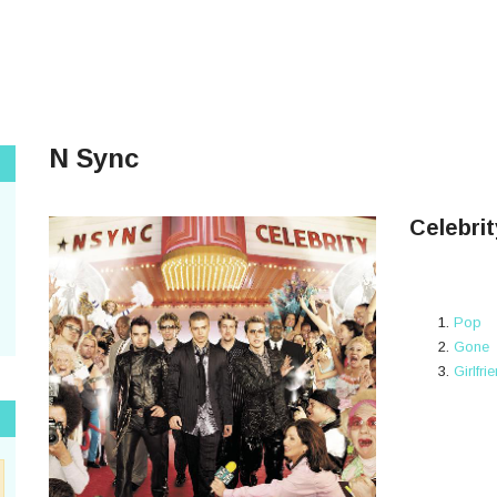
N Sync
Celebrit
Pop
Gone
Girlfri