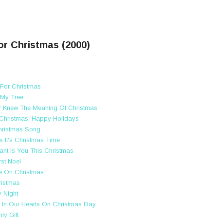
r Christmas (2000)
For Christmas
 My Tree
r Knew The Meaning Of Christmas
Christmas, Happy Holidays
hristmas Song
s It's Christmas Time
Want Is You This Christmas
rst Noel
e On Christmas
hristmas
 Night
 In Our Hearts On Christmas Day
ly Gift