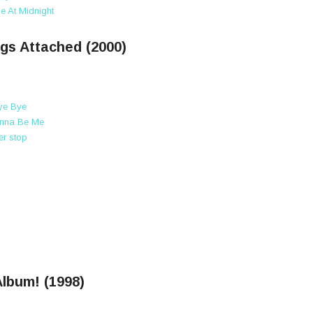
e At Midnight
ngs Attached (2000)
ye Bye
onna Be Me
ver stop
Album! (1998)