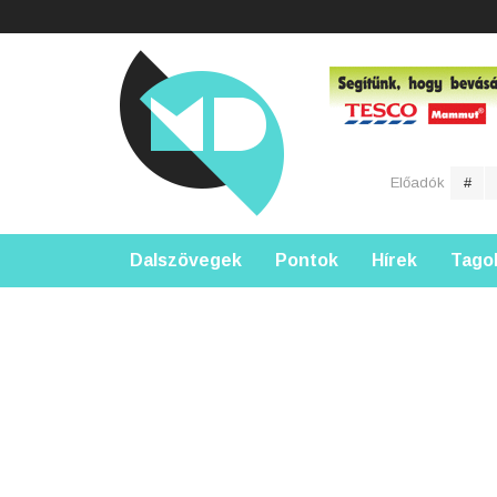
Előadók
#
Dalszövegek
Pontok
Hírek
Tago