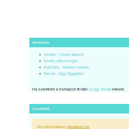
Hirdetés
Jooble - Zenés állások
Szviky dalszövegei
KubSubs - feliratos videók
Bitcoin - légy független!
Ha szeretnéd a honlapod itt látni
írj egy emailt
nekünk.
Üzenőfal
Hozzászóláshoz
jelentkezz be
.