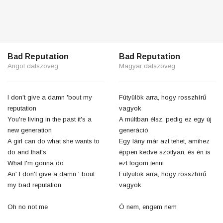
Bad Reputation
Bad Reputation
Angol dalszöveg
Magyar dalszöveg
I don't give a damn 'bout my
Fütyülök arra, hogy rosszhírű
reputation
vagyok
You're living in the past it's a
A múltban élsz, pedig ez egy új
new generation
generáció
A girl can do what she wants to
Egy lány már azt tehet, amihez
do and that's
éppen kedve szottyan, és én is
What I'm gonna do
ezt fogom tenni
An' I don't give a damn ' bout
Fütyülök arra, hogy rosszhírű
my bad reputation
vagyok
Oh no not me
Ó nem, engem nem