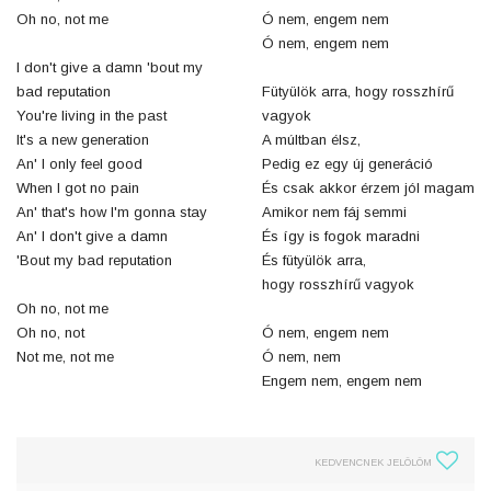
Oh no, not me
Ó nem, engem nem
Ó nem, engem nem
I don't give a damn 'bout my
bad reputation
Fütyülök arra, hogy rosszhírű
You're living in the past
vagyok
It's a new generation
A múltban élsz,
An' I only feel good
Pedig ez egy új generáció
When I got no pain
És csak akkor érzem jól magam
An' that's how I'm gonna stay
Amikor nem fáj semmi
An' I don't give a damn
És így is fogok maradni
'Bout my bad reputation
És fütyülök arra,
hogy rosszhírű vagyok
Oh no, not me
Oh no, not
Ó nem, engem nem
Not me, not me
Ó nem, nem
Engem nem, engem nem
KEDVENCNEK JELÖLÖM