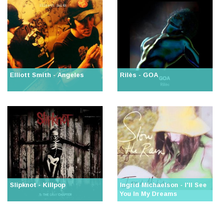
Elliott Smith - Angeles
Rilès - GOA
Slipknot - Killpop
Ingrid Michaelson - I'll See
You In My Dreams