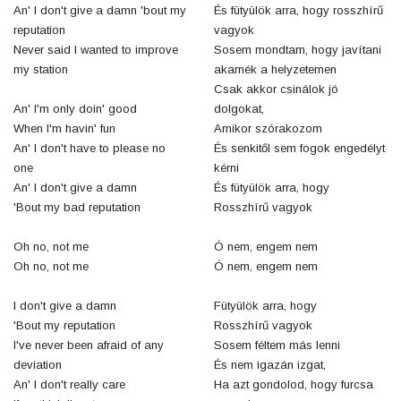
An' I don't give a damn 'bout my
És fütyülök arra, hogy rosszhírű
reputation
vagyok
Never said I wanted to improve
Sosem mondtam, hogy javítani
my station
akarnék a helyzetemen
Csak akkor csinálok jó
An' I'm only doin' good
dolgokat,
When I'm havin' fun
Amikor szórakozom
An' I don't have to please no
És senkitől sem fogok engedélyt
one
kérni
An' I don't give a damn
És fütyülök arra, hogy
'Bout my bad reputation
Rosszhírű vagyok
Oh no, not me
Ó nem, engem nem
Oh no, not me
Ó nem, engem nem
I don't give a damn
Fütyülök arra, hogy
'Bout my reputation
Rosszhírű vagyok
I've never been afraid of any
Sosem féltem más lenni
deviation
És nem igazán izgat,
An' I don't really care
Ha azt gondolod, hogy furcsa