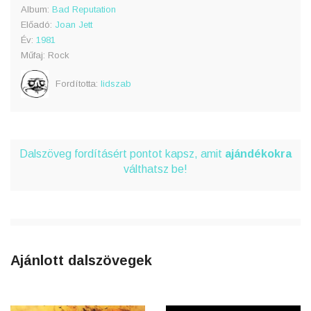
Album:
Bad Reputation
Előadó:
Joan Jett
Év:
1981
Műfaj: Rock
Fordította:
lidszab
Dalszöveg fordításért pontot kapsz, amit
ajándékokra
válthatsz be!
Ajánlott dalszövegek