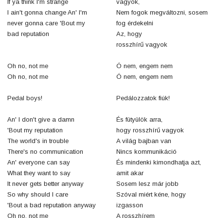
If ya think I'm strange
vagyok,
I ain't gonna change An' I'm
Nem fogok megváltozni, sosem
never gonna care 'Bout my
fog érdekelni
bad reputation
Az, hogy
rosszhírű vagyok
Oh no, not me
Ó nem, engem nem
Oh no, not me
Ó nem, engem nem
Pedal boys!
Pedálozzatok fiúk!
An' I don't give a damn
És fütyülök arra,
'Bout my reputation
hogy rosszhírű vagyok
The world's in trouble
A világ bajban van
There's no communication
Nincs kommunikáció
An' everyone can say
És mindenki kimondhatja azt,
What they want to say
amit akar
It never gets better anyway
Sosem lesz már jobb
So why should I care
Szóval miért kéne, hogy
'Bout a bad reputation anyway
izgasson
Oh no, not me
A rosszhírem