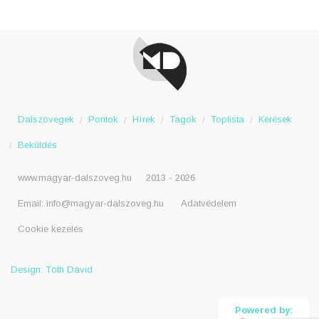
Dalszövegek
Pontok
Hírek
Tagok
Toplista
Kérések
Beküldés
www.magyar-dalszoveg.hu
2013 - 2026
Email:
info@magyar-dalszoveg.hu
Adatvédelem
Cookie kezelés
Design: Tóth Dávid
Powered by: