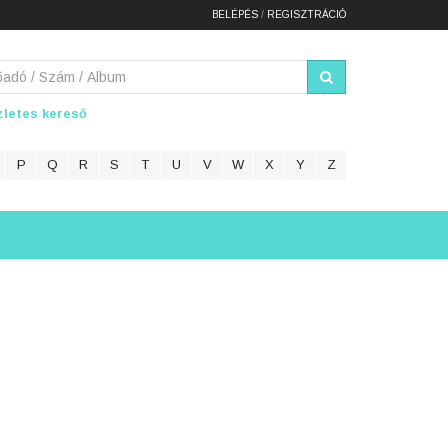
BELÉPÉS
/
REGISZTRÁCIÓ
letes kereső
P
Q
R
S
T
U
V
W
X
Y
Z