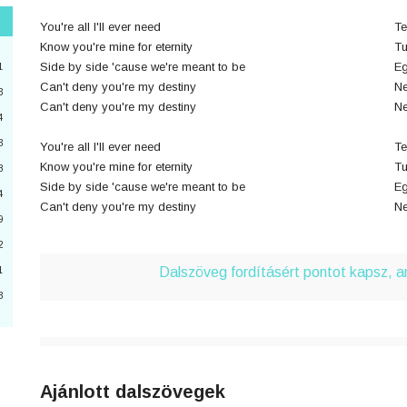
You're all I'll ever need
Te
"
Know you're mine for eternity
Tu
3
Side by side 'cause we're meant to be
Eg
1
Can't deny you're my destiny
Ne
3
Can't deny you're my destiny
Ne
4
2
3
You're all I'll ever need
Te
4
Know you're mine for eternity
Tu
8
Side by side 'cause we're meant to be
Eg
a
4
Can't deny you're my destiny
Ne
9
6
2
0
Dalszöveg fordításért pontot kapsz, 
1
3
3
Ajánlott dalszövegek