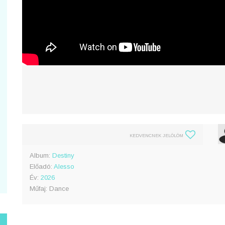
KEDVENCNEK JELÖLÖM
Album:
Destiny
Előadó:
Alesso
Év:
2026
Műfaj: Dance