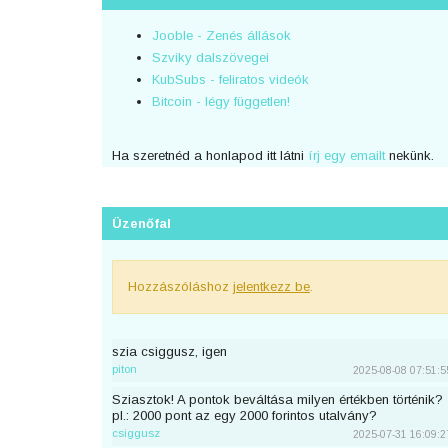
Jooble - Zenés állások
Szviky dalszövegei
KubSubs - feliratos videók
Bitcoin - légy független!
Ha szeretnéd a honlapod itt látni
írj egy emailt
nekünk.
Üzenőfal
Hozzászóláshoz
jelentkezz be
.
szia csiggusz, igen
piton
2025-08-08 07:51:5
Sziasztok! A pontok beváltása milyen értékben történik?
pl.: 2000 pont az egy 2000 forintos utalvány?
csiggusz
2025-07-31 16:09:2