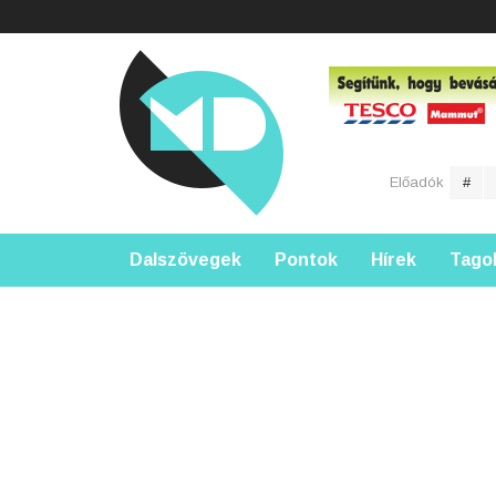
Előadók
#
Dalszövegek
Pontok
Hírek
Tago