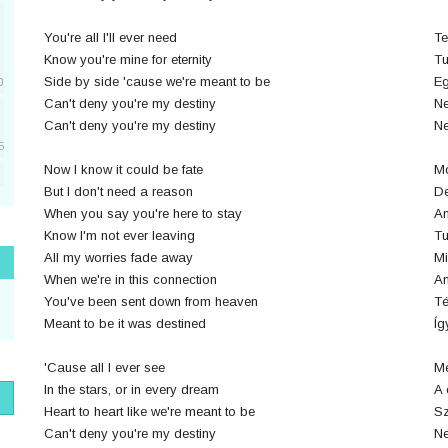
You're all I'll ever need
Te
Know you're mine for eternity
Tu
Side by side 'cause we're meant to be
Eg
0
Can't deny you're my destiny
Ne
Can't deny you're my destiny
Ne
5
Now I know it could be fate
Mo
But I don't need a reason
De
5
When you say you're here to stay
Am
Know I'm not ever leaving
Tu
All my worries fade away
Mi
1
When we're in this connection
Am
You've been sent down from heaven
Té
Meant to be it was destined
Íg
1
'Cause all I ever see
Me
In the stars, or in every dream
A 
Heart to heart like we're meant to be
Sz
Can't deny you're my destiny
Ne
1