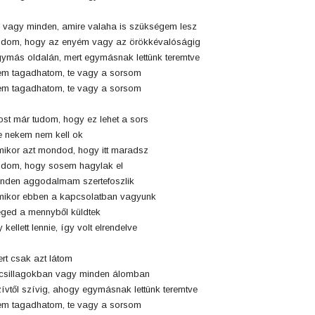
 vagy minden, amire valaha is szükségem lesz
dom, hogy az enyém vagy az örökkévalóságig
ymás oldalán, mert egymásnak lettünk teremtve
m tagadhatom, te vagy a sorsom
m tagadhatom, te vagy a sorsom
st már tudom, hogy ez lehet a sors
 nekem nem kell ok
ikor azt mondod, hogy itt maradsz
dom, hogy sosem hagylak el
nden aggodalmam szertefoszlik
ikor ebben a kapcsolatban vagyunk
ged a mennyből küldtek
y kellett lennie, így volt elrendelve
rt csak azt látom
csillagokban vagy minden álomban
ívtől szívig, ahogy egymásnak lettünk teremtve
m tagadhatom, te vagy a sorsom