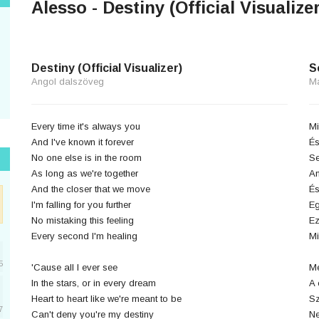
Alesso - Destiny (Official Visualizer
Destiny (Official Visualizer)
S
Angol dalszöveg
M
Every time it's always you
Mi
And I've known it forever
És
No one else is in the room
Se
As long as we're together
Am
And the closer that we move
És
I'm falling for you further
Eg
No mistaking this feeling
Ez
Every second I'm healing
M
5
'Cause all I ever see
Me
In the stars, or in every dream
A 
Heart to heart like we're meant to be
Sz
7
Can't deny you're my destiny
Ne