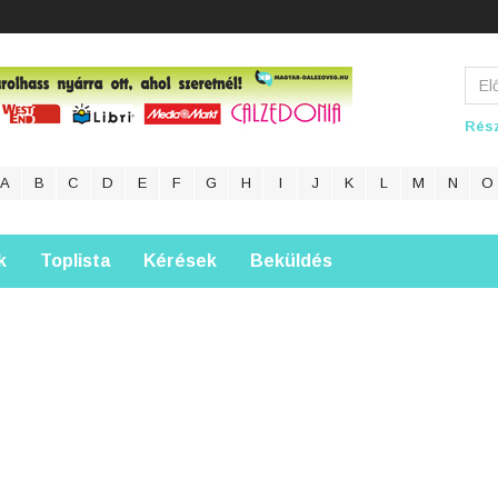
Rész
A
B
C
D
E
F
G
H
I
J
K
L
M
N
O
k
Toplista
Kérések
Beküldés