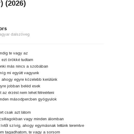
) (2026)
ors
agyar dalszöveg
ndig te vagy az
 ezt örökké tudtam
nki más nincs a szobában
íg mi együtt vagyunk
 ahogy egyre közelebb kerülünk
yre jobban beléd esek
t az érzést nem lehet félreérteni
inden másodpercben gyógyulok
rt csak azt látom
csillagokban vagy minden álomban
ívtől szívig, ahogy egymásnak lettünk teremtve
m tagadhatom, te vagy a sorsom