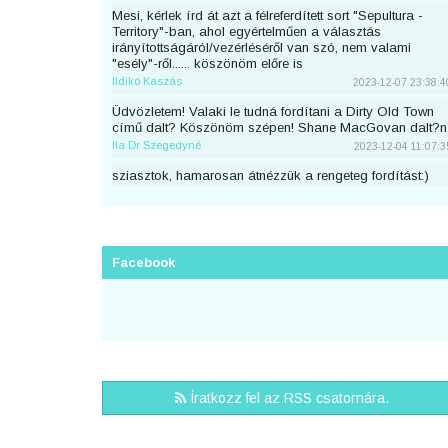
Mesi, kérlek írd át azt a félreferdített sort "Sepultura -
Territory"-ban, ahol egyértelműen a választás
irányítottságáról/vezérléséről van szó, nem valami
"esély"-ről...... köszönöm előre is
Ildikó Kaszás
2023-12-07 23:38:4
Üdvözletem! Valaki le tudná fordítani a Dirty Old Town
című dalt? Köszönöm szépen! Shane MacGovan dalt?n
Ila Dr Szegedyné
2023-12-04 11:07:3
sziasztok, hamarosan átnézzük a rengeteg fordítást:)
piton
2023-11-25 23:46:5
Sziaszok! Az előbb beküldtem Dean Lewis Trust Me
Mate című dalát, de sajnos elfelejtettem bejelentkezni
előtte. Át lehetne még írni a nevemre? Köszi <3
Facebook
mezeskalacs
2023-11-02 19:52:4
Sziasztok, én küldtem Adele Cry Your Heart Out című
számának a fordítását, de véletlen nem voltam
bejelentkezve. A nevemre lehetne írni? Köszi.
Puncs
2023-10-03 20:25:3
Sziasztok, én küldtem be most Taylor Swifttől a Great
Íratkozz fel az RSS csatornára.
War című számot, de véletlen nem voltam bejelentkezve.
A nevemre lehetne írni?
zsirafcica
2023-08-28 22:50:4