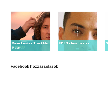
4
n
8
0
Dean Lewis - Trust Me
EDEN - how to sleep
S
3
Mate
Facebook hozzászólások
6
j
0