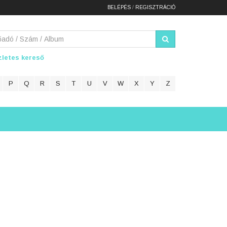
BELÉPÉS
/
REGISZTRÁCIÓ
letes kereső
P
Q
R
S
T
U
V
W
X
Y
Z