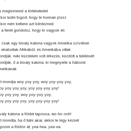
 megismered a történetedet
kor tudni fogod, hogy te honnan jössz
kor nem kellene azt kérdezned
 a fenét gondolsz, hogy ki vagyok én
 csak egy bivaly katona vagyok Amerika szívében
t elraboltak Afrikából, és Amerikába vittek
ndják, neki küzdelem volt érkezés, küzdött a túlélésért
ndják, ő a bivaly katona, ki megnyerte a háborút
merikának
t mondja woy yoy yoy, woy yoy-yoy yoy,
y yoy yoy yoy, yoy yoy-yoy yoy!
y yoy yoy, woy yoy-yoy yoy,
y yoy yoy yoy, yoy yoy-yoy yoy!
valy katona a földet tapossa, wo-ho-ooh!
t mondta, ha ő futni akar, akkor te légy kéznél
posni a földön át, yea-hea, yea-ea