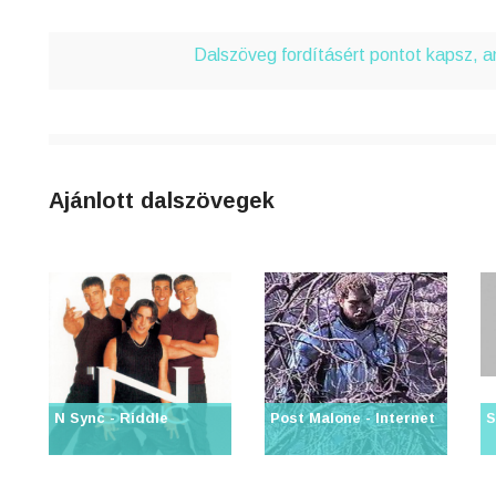
4
n
Dalszöveg fordításért pontot kapsz, 
8
0
Ajánlott dalszövegek
3
6
j
0
N Sync - Riddle
Post Malone - Internet
S