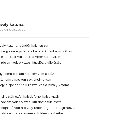
ivaly katona
agyar dalszöveg
valy katona, göndör hajú raszta
lt egyszer egy bivaly katona Amerika szívében
t elraboltak Afrikából, s Amerikába vittek
zdelem volt érkezés, küzdött a túlélésért
y értem ezt, amikor elemzem a bűzt
ámomra nagyon sok értelme van
gy a göndör hajú raszta volt a bivaly katona
 elhozták őt Afrikából, Amerikába vitték
zdelem volt érkezés, küzdött a túlélésért
ndják, ő volt a bivaly katona, göndör hajú raszta
valy katona az amerikai földrész szívében