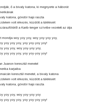
ndják, ő a bivaly katona, ki megnyerte a háborút
merikának
valy katona, göndör hajú raszta
zdelem volt érkezés, küzdött a túlélésért
szárazföldről a Karib-tenger szívébe vezetett az útja
t mondja woy yoy yoy, woy yoy-yoy yoy,
y yoy yoy yoy, yoy yoy-yoy yoy!
y yoy yoy, woy yoy-yoy yoy,
y yoy yoy yoy, yoy yoy-yoy yoy!
n Juanon keresztül menetel
erika karjaiba
maicán keresztül menetel, a bivaly katona
zdelem volt érkezés, küzdött a túlélésért
valy katona, göndör hajú raszta
y yoy yoy, woy yoy-yoy yoy
y yoy yoy yoy, yoy yoy-yoy yoy!