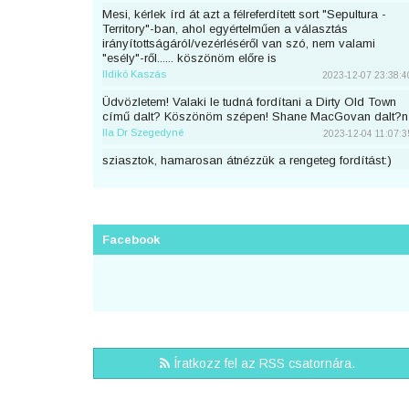
Mesi, kérlek írd át azt a félreferdített sort "Sepultura -
Territory"-ban, ahol egyértelműen a választás
irányítottságáról/vezérléséről van szó, nem valami
"esély"-ről...... köszönöm előre is
Ildikó Kaszás
2023-12-07 23:38:4
Üdvözletem! Valaki le tudná fordítani a Dirty Old Town
című dalt? Köszönöm szépen! Shane MacGovan dalt?n
Ila Dr Szegedyné
2023-12-04 11:07:3
sziasztok, hamarosan átnézzük a rengeteg fordítást:)
piton
2023-11-25 23:46:5
Sziaszok! Az előbb beküldtem Dean Lewis Trust Me
Mate című dalát, de sajnos elfelejtettem bejelentkezni
előtte. Át lehetne még írni a nevemre? Köszi <3
Facebook
mezeskalacs
2023-11-02 19:52:4
Sziasztok, én küldtem Adele Cry Your Heart Out című
számának a fordítását, de véletlen nem voltam
bejelentkezve. A nevemre lehetne írni? Köszi.
Puncs
2023-10-03 20:25:3
Sziasztok, én küldtem be most Taylor Swifttől a Great
Íratkozz fel az RSS csatornára.
War című számot, de véletlen nem voltam bejelentkezve.
A nevemre lehetne írni?
zsirafcica
2023-08-28 22:50:4