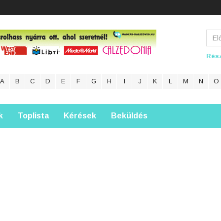
Rész
A
B
C
D
E
F
G
H
I
J
K
L
M
N
O
k
Toplista
Kérések
Beküldés