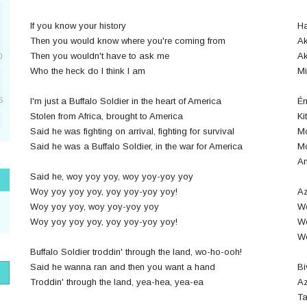
If you know your history
Ha
Then you would know where you're coming from
Ak
Then you wouldn't have to ask me
Ak
0
Who the heck do I think I am
Mi
I'm just a Buffalo Soldier in the heart of America
Én
5
Stolen from Africa, brought to America
Ki
Said he was fighting on arrival, fighting for survival
Mo
5
Said he was a Buffalo Soldier, in the war for America
Mo
A
Said he, woy yoy yoy, woy yoy-yoy yoy
1
Woy yoy yoy yoy, yoy yoy-yoy yoy!
Az
Woy yoy yoy, woy yoy-yoy yoy
Wo
Woy yoy yoy yoy, yoy yoy-yoy yoy!
Wo
Wo
1
Buffalo Soldier troddin' through the land, wo-ho-ooh!
Said he wanna ran and then you want a hand
Bi
Troddin' through the land, yea-hea, yea-ea
Az
Ta
1