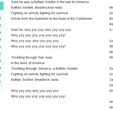
Said he was a Buffalo Soldier in the war for America
Buffalo Soldier, dreadlocked rasta
Mo
"
Fighting on arrival, fighting for survival
A
3
Driven from the mainland to the heart of the Caribbean
Bi
3
Kü
8
Said he, woy yoy yoy, woy yoy-yoy yoy
A 
4
2
Woy yoy yoy yoy, yoy yoy-yoy yoy!
9
Woy yoy yoy, woy yoy-yoy yoy
Az
4
Woy yoy yoy yoy, yoy yoy-yoy yoy!
Wo
2
Wo
a
1
Trodding through San Juan
Wo
3
6
In the arms of America
9
Trodding through Jamaica, a Buffalo Soldier
Sa
0
Fighting on arrival, fighting for survival
Am
9
Buffalo Soldier, dreadlock rasta
Ja
7
Kü
3
Woy yoy yoy, woy yoy-yoy yoy
Bi
Woy yoy yoy yoy, yoy yoy-yoy yoy!
Wo
Wo