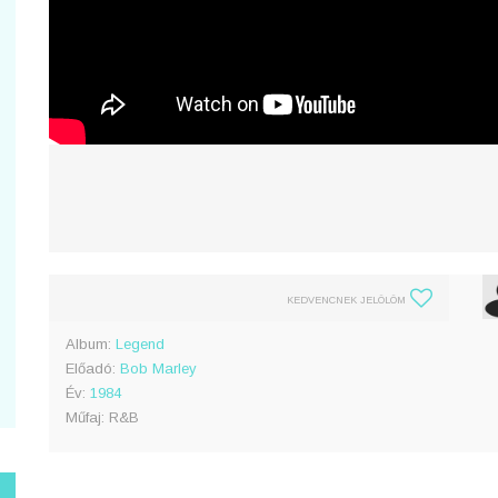
KEDVENCNEK JELÖLÖM
Album:
Legend
Előadó:
Bob Marley
Év:
1984
Műfaj: R&B