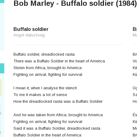
Bob Marley - Buffalo soldier (1984)
Buffalo soldier
B
Angol dalszöveg
M
Buffalo soldier, dreadlocked rasta
Bi
There was a Buffalo Soldier in the heart of America
Vo
Stolen from Africa, brought to America
Ki
Fighting on arrival, fighting for survival
Kü
I mean it, when I analyse the stench
Úg
To me it makes a lot of sense
Sz
How the dreadlocked rasta was a Buffalo Soldier
Ho
5
And he was taken from Africa, brought to America
És
Fighting on arrival, fighting for survival
Kü
Said it was a Buffalo Soldier, dreadlocked rasta
Mo
7
Buffalo Soldier in the heart of America
Bi