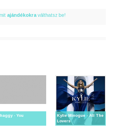
amit
ajándékokra
válthatsz be!
haggy - You
Kylie Minogue - All The
Lovers