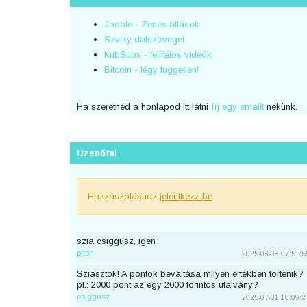
Jooble - Zenés állások
Szviky dalszövegei
KubSubs - feliratos videók
Bitcoin - légy független!
Ha szeretnéd a honlapod itt látni
írj egy emailt
nekünk.
Üzenőfal
Hozzászóláshoz
jelentkezz be
.
szia csiggusz, igen
piton
2025-08-08 07:51:5
Sziasztok! A pontok beváltása milyen értékben történik?
pl.: 2000 pont az egy 2000 forintos utalvány?
csiggusz
2025-07-31 16:09:2