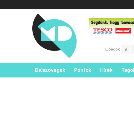
Előadók
#
Dalszövegek
Pontok
Hírek
Tago