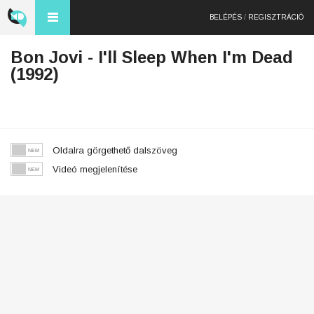
BELÉPÉS
/
REGISZTRÁCIÓ
Bon Jovi - I'll Sleep When I'm Dead
(1992)
Oldalra görgethető dalszöveg
Videó megjelenítése