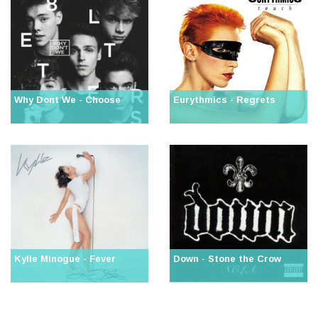
Why Dont We - Choose
Eurythmics - Regrets
Kylie Minogue - Fever
Down - Stone the Crow