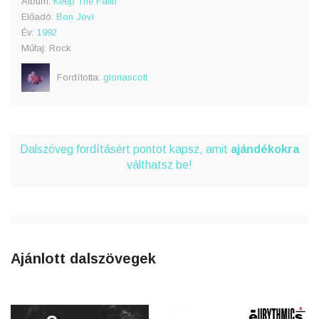
Album:
Keep The Faith
Előadó:
Bon Jovi
Év:
1992
Műfaj: Rock
Fordította:
gloriascott
Dalszöveg fordításért pontot kapsz, amit
ajándékokra
válthatsz be!
Ajánlott dalszövegek