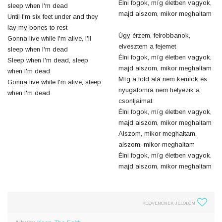
Élni fogok, míg életben vagyok,
sleep when I'm dead
majd alszom, mikor meghaltam
Until I'm six feet under and they
lay my bones to rest
Úgy érzem, felrobbanok,
Gonna live while I'm alive, I'll
elvesztem a fejemet
sleep when I'm dead
Élni fogok, míg életben vagyok,
Sleep when I'm dead, sleep
majd alszom, mikor meghaltam
when I'm dead
Míg a föld alá nem kerülök és
Gonna live while I'm alive, sleep
nyugalomra nem helyezik a
when I'm dead
csontjaimat
Élni fogok, míg életben vagyok,
majd alszom, mikor meghaltam
Alszom, mikor meghaltam,
alszom, mikor meghaltam
Élni fogok, míg életben vagyok,
majd alszom, mikor meghaltam
KEDVENCNEK JELÖLÖM