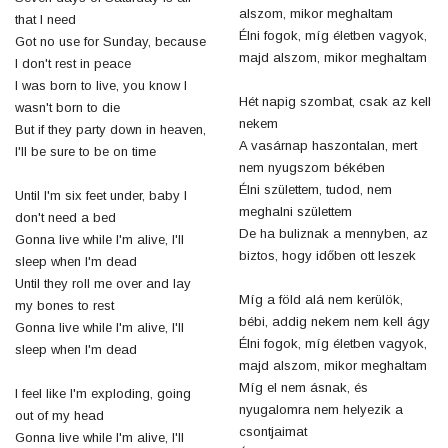
alszom, mikor meghaltam
that I need
Élni fogok, míg életben vagyok,
Got no use for Sunday, because
majd alszom, mikor meghaltam
I don't rest in peace
I was born to live, you know I
Hét napig szombat, csak az kell
wasn't born to die
nekem
But if they party down in heaven,
A vasárnap haszontalan, mert
I'll be sure to be on time
nem nyugszom békében
Élni születtem, tudod, nem
Until I'm six feet under, baby I
meghalni születtem
don't need a bed
De ha buliznak a mennyben, az
Gonna live while I'm alive, I'll
biztos, hogy időben ott leszek
sleep when I'm dead
Until they roll me over and lay
Míg a föld alá nem kerülök,
my bones to rest
bébi, addig nekem nem kell ágy
Gonna live while I'm alive, I'll
Élni fogok, míg életben vagyok,
sleep when I'm dead
majd alszom, mikor meghaltam
Míg el nem ásnak, és
I feel like I'm exploding, going
nyugalomra nem helyezik a
out of my head
csontjaimat
Gonna live while I'm alive, I'll