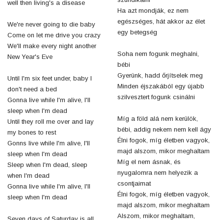
well then living's a disease
Ha azt mondják, ez nem
egészséges, hát akkor az élet
We're never going to die baby
egy betegség
Come on let me drive you crazy
We'll make every night another
Soha nem fogunk meghalni,
New Year's Eve
bébi
Gyerünk, hadd őrjítselek meg
Until I'm six feet under, baby I
Minden éjszakából egy újabb
don't need a bed
szilvesztert fogunk csinálni
Gonna live while I'm alive, I'll
sleep when I'm dead
Míg a föld alá nem kerülök,
Until they roll me over and lay
bébi, addig nekem nem kell ágy
my bones to rest
Élni fogok, míg életben vagyok,
Gonns live while I'm alive, I'll
majd alszom, mikor meghaltam
sleep when I'm dead
Míg el nem ásnak, és
Sleep when I'm dead, sleep
nyugalomra nem helyezik a
when I'm dead
csontjaimat
Gonna live while I'm alive, I'll
Élni fogok, míg életben vagyok,
sleep when I'm dead
majd alszom, mikor meghaltam
Alszom, mikor meghaltam,
Seven days of Saturday is all