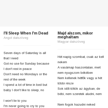
I'll Sleep When I'm Dead
Majd alszom, mikor
meghaltam
Angol dalszöveg
Magyar dalszöveg
Seven days of Saturday is all
Hét napig szombat, csak az kell
that I need
nekem
Got no use for Sunday because
A vasárnap haszontalan, mert
I don't rest in peace
nem nyugszom békében
Don't need no Mondays or the
Nem kellenek hétfők vagy a hét
rest of the week
többi része
I spend a lot of time in bed but
Sok időt töltök az ágyban, de
baby I don't like to sleep, no
bébi, nem szeretek aludni, nem
I won't lie to you
Nem fogok hazudni neked
I'm never going to cry to you