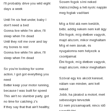
Sosem fogok sírni neked
I'll probably drive you wild eight
Valószínűleg a hét nyolc napján
days a week
meg foglak vadítani
Until I'm six feet under, baby I
Míg a föld alá nem kerülök,
don't need a bed
bébi, addig nekem nem kell ágy
Gonna live while I'm alive, I'll
Élni fogok, míg életben vagyok,
sleep when I'm dead
majd alszom, mikor meghaltam
Until they roll me over and lay
Míg el nem ásnak, és
my bones to rest
nyugalomra nem helyezik a
Gonna live while I'm alive, I'll
csontjaimat
sleep when I'm dead
Élni fogok, míg életben vagyok,
majd alszom, mikor meghaltam
So you're looking for some
action, I got got everything you
Szóval egy kis akciót keresel,
need
nálam van minden, ami kell
Better keep your motor running,
neked
because I was built for speed
Jobb, ha járatod a motort, mert
This ain't no slumber party, got
sebességre terveztek
no time for catching z's
Ez nem pizsamaparti, nincs idő
If they say that that ain't healthy,
szundikálni