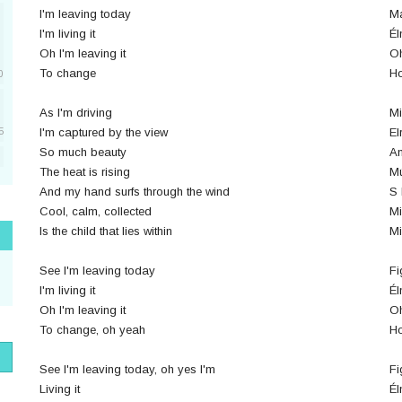
I'm leaving today
M
I'm living it
Él
Oh I'm leaving it
Oh
To change
Ho
0
As I'm driving
Mi
I'm captured by the view
El
5
So much beauty
An
The heat is rising
Mú
5
And my hand surfs through the wind
S 
Cool, calm, collected
Mi
Is the child that lies within
Mi
1
See I'm leaving today
Fi
I'm living it
Él
Oh I'm leaving it
Oh
1
To change, oh yeah
Ho
See I'm leaving today, oh yes I'm
Fi
Living it
Él
1