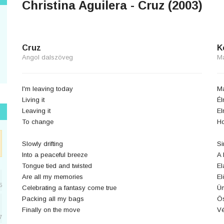
Christina Aguilera - Cruz (2003)
Cruz
K
Angol dalszöveg
M
I'm leaving today
M
Living it
Él
Leaving it
El
To change
Ho
Slowly drifting
S
Into a peaceful breeze
A 
Tongue tied and twisted
E
Are all my memories
El
5
Celebrating a fantasy come true
Ün
Packing all my bags
Ös
Finally on the move
Vé
7