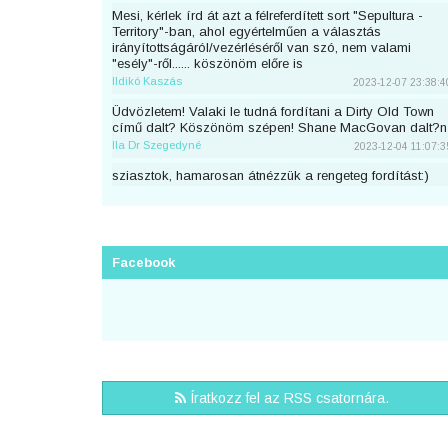
Mesi, kérlek írd át azt a félreferdített sort "Sepultura -
Territory"-ban, ahol egyértelműen a választás
irányítottságáról/vezérléséről van szó, nem valami
"esély"-ről...... köszönöm előre is
Ildikó Kaszás
2023-12-07 23:38:4
Üdvözletem! Valaki le tudná fordítani a Dirty Old Town
című dalt? Köszönöm szépen! Shane MacGovan dalt?n
Ila Dr Szegedyné
2023-12-04 11:07:3
sziasztok, hamarosan átnézzük a rengeteg fordítást:)
piton
2023-11-25 23:46:5
Sziaszok! Az előbb beküldtem Dean Lewis Trust Me
Mate című dalát, de sajnos elfelejtettem bejelentkezni
előtte. Át lehetne még írni a nevemre? Köszi <3
Facebook
mezeskalacs
2023-11-02 19:52:4
Sziasztok, én küldtem Adele Cry Your Heart Out című
számának a fordítását, de véletlen nem voltam
bejelentkezve. A nevemre lehetne írni? Köszi.
Puncs
2023-10-03 20:25:3
Sziasztok, én küldtem be most Taylor Swifttől a Great
Íratkozz fel az RSS csatornára.
War című számot, de véletlen nem voltam bejelentkezve.
A nevemre lehetne írni?
zsirafcica
2023-08-28 22:50:4