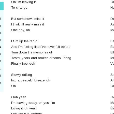
Oh I'm leaving it
Oh
To change
Ho
"
3
But somehow I miss it
De
3
I think I'll really miss it
Az
4
One day, oh
Ma
3
2
8
I turn up the radio
Fe
4
And I'm feeling like I've never felt before
És
4
Turn down the memories of
El
a
9
Yester-years and broken dreams I bring
Mú
2
6
Finally free, ooh
V
1
0
Slowly drifting
S
3
Into a peaceful breeze, oh
A 
9
Oh
O
3
Ooh yeah
Oo
I'm leaving today, oh yes, I'm
Ma
Living it, oh yeah
Él
Leaving it to change
El