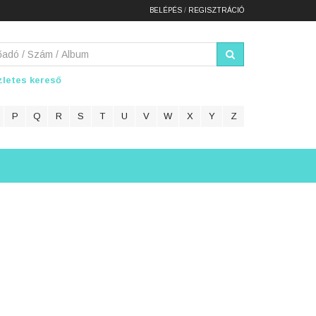
BELÉPÉS
/
REGISZTRÁCIÓ
letes kereső
P
Q
R
S
T
U
V
W
X
Y
Z