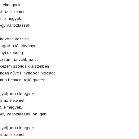
a elmegyek
ni az életemet
, elmegyek,
gy változtassak
közben vezetek
ragad a táj látványa
nyi szépség
zsámmá válik az út
kezem szörfözik a szélben
nden hűvös, nyugodt, higgadt
nt a bennem rejlő gyerek
gyelj, ma elmegyek
ni az életemet
, elmegyek,
gy változtassak, oh igen
gyelj, ma elmegyek
ni az életemet