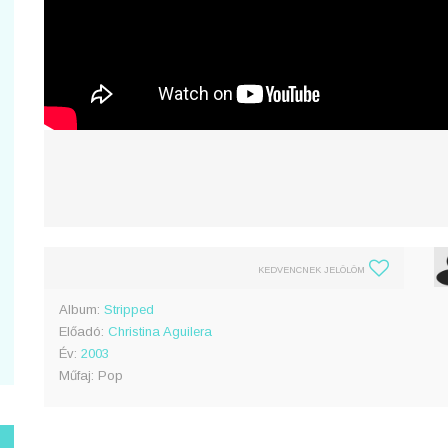
KEDVENCNEK JELÖLÖM
Album:
Stripped
Előadó:
Christina Aguilera
Év:
2003
Műfaj: Pop