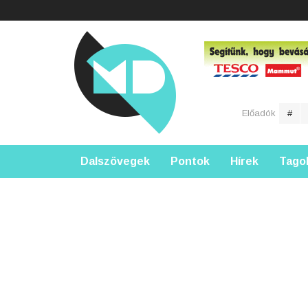
Előadók
#
Dalszövegek
Pontok
Hírek
Tago