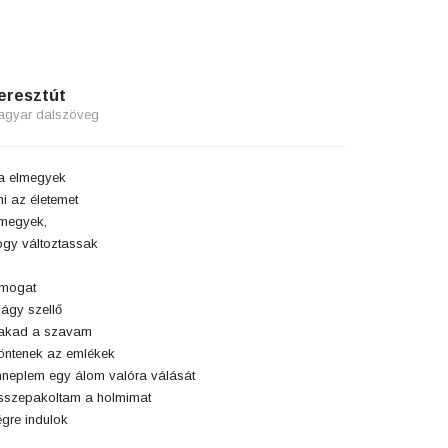
eresztút
agyar dalszöveg
a elmegyek
ni az életemet
megyek,
gy változtassak
imogat
lágy szellő
lakad a szavam
öntenek az emlékek
neplem egy álom valóra válását
szepakoltam a holmimat
gre indulok