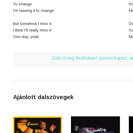
To change
Ho
I'm leaving it to change
El
But somehow I miss it
De
I think I'll really miss it
Az
One day, yeah
Ma
Dalszöveg fordításért pontot kapsz, 
Ajánlott dalszövegek