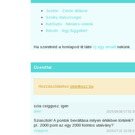
Jooble - Zenés állások
Szviky dalszövegei
KubSubs - feliratos videók
Bitcoin - légy független!
Ha szeretnéd a honlapod itt látni
írj egy emailt
nekünk.
Üzenőfal
Hozzászóláshoz
jelentkezz be
.
szia csiggusz, igen
piton
2025-08-08 07:51:5
Sziasztok! A pontok beváltása milyen értékben történik?
pl.: 2000 pont az egy 2000 forintos utalvány?
csiggusz
2025-07-31 16:09:2