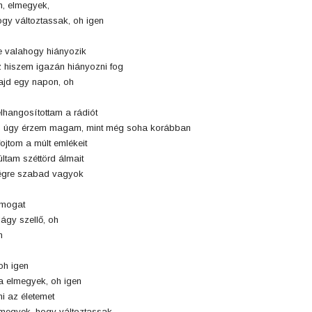
, elmegyek,
gy változtassak, oh igen
 valahogy hiányozik
 hiszem igazán hiányozni fog
jd egy napon, oh
lhangosítottam a rádiót
 úgy érzem magam, mint még soha korábban
fojtom a múlt emlékeit
ltam széttörd álmait
égre szabad vagyok
imogat
lágy szellő, oh
h
h igen
 elmegyek, oh igen
ni az életemet
megyek, hogy változtassak