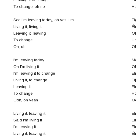
4
To change, oh no
Ho
n
See I'm leaving today, oh yes, I'm
Fi
8
Living it, living it
Él
Leaving it, leaving
Oh
To change
Ho
0
Oh, oh
O
3
I'm leaving today
M
Oh I'm living it
Oh
I'm leaving it to change
El
Living it, to change
Él
6
Leaving it
El
To change
Ho
j
Ooh, oh yeah
Oo
0
Living it, leaving it
El
Said I'm living it
Él
I'm leaving it
El
Living it, leaving it
Él