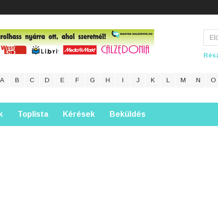
Rész
A
B
C
D
E
F
G
H
I
J
K
L
M
N
O
k
Toplista
Kérések
Beküldés