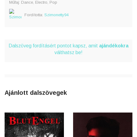
Műfaj: Dance, Electro, Pop
Fordította:
Szimonetty94
Dalszöveg fordításért pontot kapsz, amit
ajándékokra
válthatsz be!
Ajánlott dalszövegek