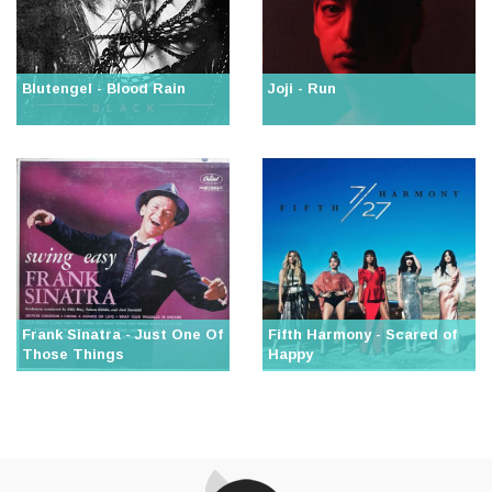
Blutengel - Blood Rain
Joji - Run
Frank Sinatra - Just One Of
Fifth Harmony - Scared of
Those Things
Happy