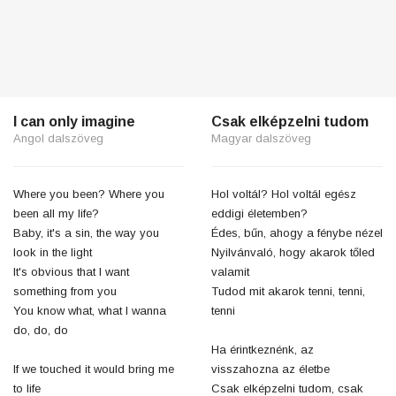
I can only imagine
Csak elképzelni tudom
Angol dalszöveg
Magyar dalszöveg
Where you been? Where you
Hol voltál? Hol voltál egész
been all my life?
eddigi életemben?
Baby, it's a sin, the way you
Édes, bűn, ahogy a fénybe nézel
look in the light
Nyilvánvaló, hogy akarok tőled
It's obvious that I want
valamit
something from you
Tudod mit akarok tenni, tenni,
You know what, what I wanna
tenni
do, do, do
Ha érintkeznénk, az
If we touched it would bring me
visszahozna az életbe
to life
Csak elképzelni tudom, csak