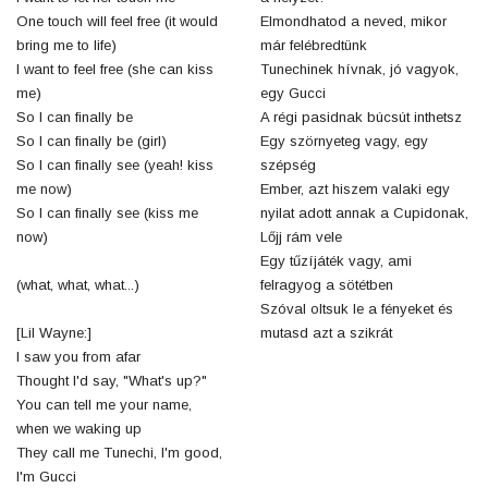
One touch will feel free (it would
Elmondhatod a neved, mikor
bring me to life)
már felébredtünk
I want to feel free (she can kiss
Tunechinek hívnak, jó vagyok,
me)
egy Gucci
So I can finally be
A régi pasidnak búcsút inthetsz
So I can finally be (girl)
Egy szörnyeteg vagy, egy
So I can finally see (yeah! kiss
szépség
me now)
Ember, azt hiszem valaki egy
So I can finally see (kiss me
nyilat adott annak a Cupidonak,
now)
Lőjj rám vele
Egy tűzíjáték vagy, ami
(what, what, what...)
felragyog a sötétben
Szóval oltsuk le a fényeket és
[Lil Wayne:]
mutasd azt a szikrát
I saw you from afar
Thought I'd say, "What's up?"
You can tell me your name,
when we waking up
They call me Tunechi, I'm good,
I'm Gucci