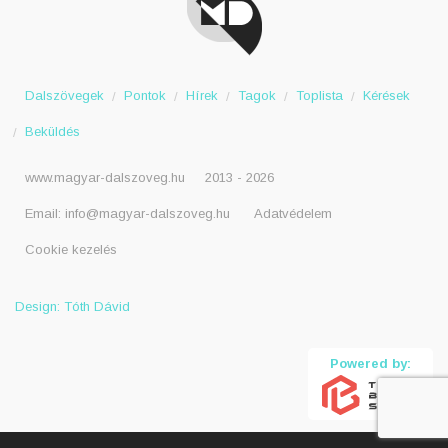
Dalszövegek
Pontok
Hírek
Tagok
Toplista
Kérések
Beküldés
www.magyar-dalszoveg.hu
2013 - 2026
Email:
info@magyar-dalszoveg.hu
Adatvédelem
Cookie kezelés
Design: Tóth Dávid
Powered by: