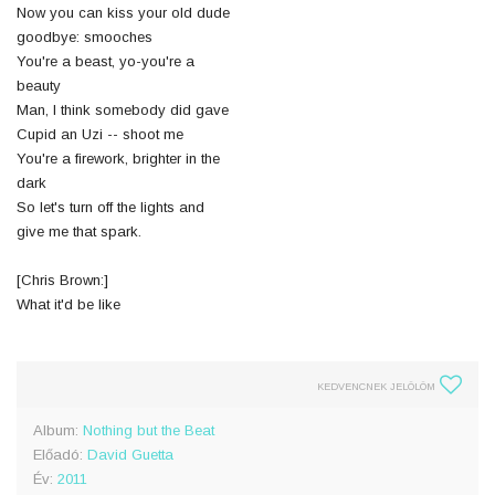
Now you can kiss your old dude
goodbye: smooches
You're a beast, yo-you're a
beauty
Man, I think somebody did gave
Cupid an Uzi -- shoot me
You're a firework, brighter in the
dark
So let's turn off the lights and
give me that spark.
[Chris Brown:]
What it'd be like
KEDVENCNEK JELÖLÖM
Album:
Nothing but the Beat
Előadó:
David Guetta
Év:
2011