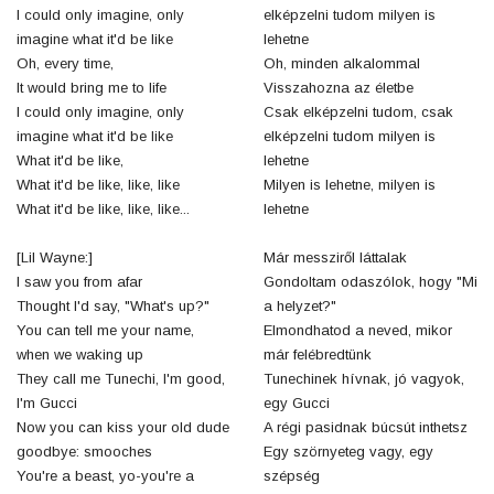
I could only imagine, only
elképzelni tudom milyen is
imagine what it'd be like
lehetne
Oh, every time,
Oh, minden alkalommal
It would bring me to life
Visszahozna az életbe
I could only imagine, only
Csak elképzelni tudom, csak
imagine what it'd be like
elképzelni tudom milyen is
What it'd be like,
lehetne
What it'd be like, like, like
Milyen is lehetne, milyen is
What it'd be like, like, like...
lehetne
[Lil Wayne:]
Már messziről láttalak
I saw you from afar
Gondoltam odaszólok, hogy "Mi
Thought I'd say, "What's up?"
a helyzet?"
You can tell me your name,
Elmondhatod a neved, mikor
when we waking up
már felébredtünk
They call me Tunechi, I'm good,
Tunechinek hívnak, jó vagyok,
I'm Gucci
egy Gucci
Now you can kiss your old dude
A régi pasidnak búcsút inthetsz
goodbye: smooches
Egy szörnyeteg vagy, egy
You're a beast, yo-you're a
szépség