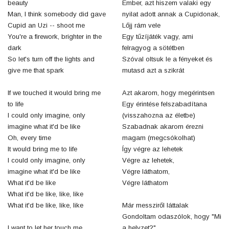
beauty
Ember, azt hiszem valaki egy
Man, I think somebody did gave
nyilat adott annak a Cupidonak,
Cupid an Uzi -- shoot me
Lőjj rám vele
You're a firework, brighter in the
Egy tűzíjáték vagy, ami
dark
felragyog a sötétben
So let's turn off the lights and
Szóval oltsuk le a fényeket és
give me that spark
mutasd azt a szikrát
If we touched it would bring me
Azt akarom, hogy megérintsen
to life
Egy érintése felszabadítana
I could only imagine, only
(visszahozna az életbe)
imagine what it'd be like
Szabadnak akarom érezni
Oh, every time
magam (megcsókolhat)
It would bring me to life
Így végre az lehetek
I could only imagine, only
Végre az lehetek,
imagine what it'd be like
Végre láthatom,
What it'd be like
Végre láthatom
What it'd be like, like, like
What it'd be like, like, like
Már messziről láttalak
Gondoltam odaszólok, hogy "Mi
I want to let her touch me
a helyzet?"